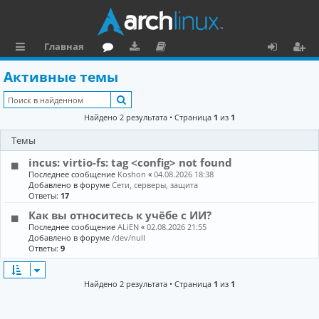
Главная
с
о
аг
о
х
ег
Активные темы
ы
ру
ру
ку
о
и
Поиск
л
м
зк
м
д
ст
Найдено 2 результата • Страница
1
из
1
к
и
е
р
Темы
и
н
а
incus: virtio-fs: tag <config> not found
та
ц
Последнее сообщение
Koshon
«
04.08.2026 18:38
Добавлено в форуме
Сети, серверы, защита
ц
и
Ответы:
17
Как вы относитесь к учёбе с ИИ?
и
я
Последнее сообщение
ALiEN
«
02.08.2026 21:55
я
Добавлено в форуме
/dev/null
Ответы:
9
Найдено 2 результата • Страница
1
из
1