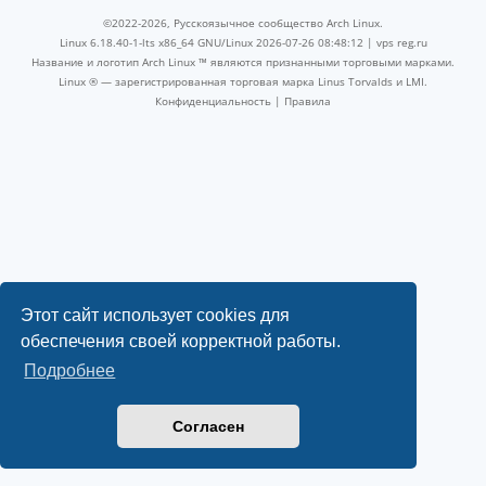
©2022-2026, Русскоязычное сообщество Arch Linux.
Linux 6.18.40-1-lts x86_64 GNU/Linux 2026-07-26 08:48:12 |
vps reg.ru
Название и логотип Arch Linux ™ являются признанными торговыми марками.
Linux ® — зарегистрированная торговая марка Linus Torvalds и LMI.
Конфиденциальность
|
Правила
Этот сайт использует cookies для
обеспечения своей корректной работы.
Подробнее
Согласен