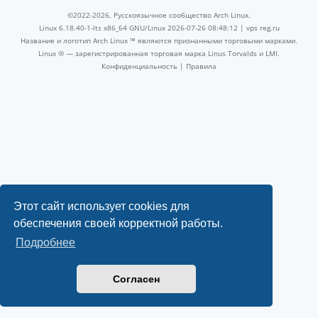
©2022-2026, Русскоязычное сообщество Arch Linux.
Linux 6.18.40-1-lts x86_64 GNU/Linux 2026-07-26 08:48:12 |
vps reg.ru
Название и логотип Arch Linux ™ являются признанными торговыми марками.
Linux ® — зарегистрированная торговая марка Linus Torvalds и LMI.
Конфиденциальность
|
Правила
Этот сайт использует cookies для
обеспечения своей корректной работы.
Подробнее
Согласен