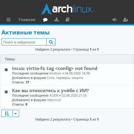
Главная
с
о
аг
о
х
ег
Активные темы
ы
ру
ру
ку
о
и
Поиск
л
м
зк
м
д
ст
Найдено 2 результата • Страница
1
из
1
к
и
е
р
Темы
и
н
а
incus: virtio-fs: tag <config> not found
та
ц
Последнее сообщение
Koshon
«
04.08.2026 18:38
Добавлено в форуме
Сети, серверы, защита
ц
и
Ответы:
17
Как вы относитесь к учёбе с ИИ?
и
я
Последнее сообщение
ALiEN
«
02.08.2026 21:55
я
Добавлено в форуме
/dev/null
Ответы:
9
Найдено 2 результата • Страница
1
из
1