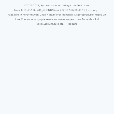
©2022-2026, Русскоязычное сообщество Arch Linux.
Linux 6.18.40-1-lts x86_64 GNU/Linux 2026-07-26 08:48:12 |
vps reg.ru
Название и логотип Arch Linux ™ являются признанными торговыми марками.
Linux ® — зарегистрированная торговая марка Linus Torvalds и LMI.
Конфиденциальность
|
Правила