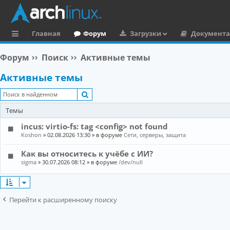
Главная
Форум
Загрузки
Документ
с
Форум
Поиск
Активные темы
ы
Активные темы
л
Поиск
к
Темы
и
incus: virtio-fs: tag <config> not found
Koshon
»
02.08.2026 13:30
» в форуме
Сети, серверы, защита
Как вы относитесь к учёбе с ИИ?
sigma
»
30.07.2026 08:12
» в форуме
/dev/null
Перейти к расширенному поиску