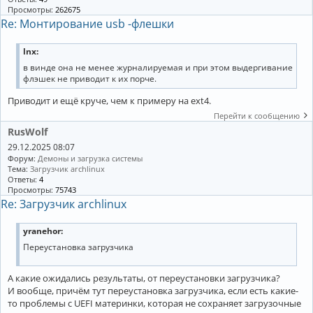
Просмотры:
262675
Re: Монтирование usb -флешки
lnx:
в винде она не менее журналируемая и при этом выдергивание
флэшек не приводит к их порче.
Приводит и ещё круче, чем к примеру на ext4.
Перейти к сообщению
RusWolf
29.12.2025 08:07
Форум:
Демоны и загрузка системы
Тема:
Загрузчик archlinux
Ответы:
4
Просмотры:
75743
Re: Загрузчик archlinux
yranehor:
Переустановка загрузчика
А какие ожидались результаты, от переустановки загрузчика?
И вообще, причём тут переустановка загрузчика, если есть какие-
то проблемы с UEFI материнки, которая не сохраняет загрузочные