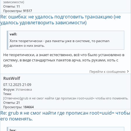
зависимости)
Ответы:
11
Просмотры:
91517
Re: ошибка: не удалось подготовить транзакцию (не
удалось удовлетворить зависимости)
vall:
Хотя теоретически - раз пакеты уже в системе, то pacman
должен о них знать.
Не теоретически, а знает естественно, всё что было установлено в
систему, в виде стандартных пакетов арча, хоть руками, хоть с
аура.
Перейти к сообщению
RusWolf
07.12.2025 21:09
Форум:
Установка
Тема:
[Отвечено]grub я не смог найти где прописан root=uuid= чтобы его поменять.
Ответы:
21
Просмотры:
184664
Re: grub я не смог найти где прописан root=uuid= чтобы
его поменять.
lnx: