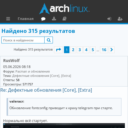
Главная
с
о
аг
о
х
ег
Найдено 315 результатов
ы
ру
ру
ку
о
и
Поиск
л
м
зк
м
д
ст
Страница
1
из
16
2
3
4
5
16
Найдено 315 результатов
1
След.
…
к
и
е
р
RusWolf
и
н
а
05.06.2026 08:18
та
ц
Форум:
Pacman и обновления
Тема:
Дефектные обновления [Core], [Extra]
ц
и
Ответы:
58
Просмотры:
571757
и
я
Re: Дефектные обновления [Core], [Extra]
я
valeracr:
Обновление fontconfig приводит к краху telegram при старте.
Нормально всё стартует.