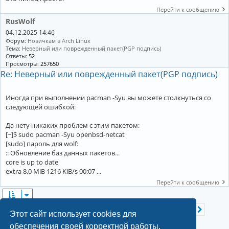
Перейти к сообщению
RusWolf
04.12.2025 14:46
Форум:
Новичкам в Arch Linux
Тема:
Неверный или поврежденный пакет(PGP подпись)
Ответы:
52
Просмотры:
257650
Re: Неверный или поврежденный пакет(PGP подпись)
Иногда при выполнении pacman -Syu вы можете столкнуться со
следующей ошибкой:
Да нету никаких проблем с этим пакетом:
[~]$ sudo pacman -Syu openbsd-netcat
[sudo] пароль для wolf:
:: Обновление баз данных пакетов...
core is up to date
extra 8,0 MiB 1216 KiB/s 00:07 ...
Перейти к сообщению
Страница
1
из
16
2
3
4
5
16
Найдено 315 результатов
1
След.
…
Этот сайт использует cookies для
обеспечения своей корректной работы.