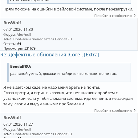
Прям похоже, на ошибки в файловой системе, после перезагрузки.
Перейти к сообщению
RusWolf
07.01.2026 11:30
Форум:
/dev/null
Тема:
Проблемы пользователя BendalfRU
Ответы:
64
Просмотры:
531679
Re: Дефектные обновления [Core], [Extra]
BendalfRU:
раз такой умный, докажи и найдите что конкретно не так.
Я не в детском саде, не надо меня брать на понты.
Глаза протри, я скрин выложил, что нет никаких проблем с
установкой, если у тебя сломана система, иди её чени, а не засирай
тему, своими выдуманными проблемами.
Перейти к сообщению
RusWolf
07.01.2026 11:27
Форум:
/dev/null
Тема:
Проблемы пользователя BendalfRU