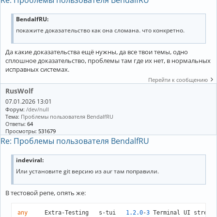
Re: Проблемы пользователя BendalfRU
BendalfRU:
покажите доказательство как она сломана. что конкретно.
Да какие доказательства ещё нужны, да все твои темы, одно
сплошное доказательство, проблемы там где их нет, в нормальных
исправных системах.
Перейти к сообщению
RusWolf
07.01.2026 13:01
Форум:
/dev/null
Тема:
Проблемы пользователя BendalfRU
Ответы:
64
Просмотры:
531679
Re: Проблемы пользователя BendalfRU
indeviral:
Или установите git версию из aur там поправили.
В тестовой репе, опять же:
any
	Extra-Testing	s-tui	
1.2
.0
-
3
	Terminal UI stress