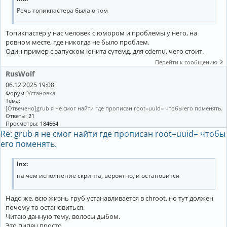
Речь топикпастера была о том
Топикпастер у нас человек с юмором и проблемы у него, на
ровном месте, где никогда не было проблем.
Один пример с запуском юнита сутемд, для cdemu, чего стоит.
Перейти к сообщению
RusWolf
06.12.2025 19:08
Форум:
Установка
Тема:
[Отвечено]grub я не смог найти где прописан root=uuid= чтобы его поменять.
Ответы:
21
Просмотры:
184664
Re: grub я не смог найти где прописан root=uuid= чтобы
его поменять.
lnx:
на чем исполнение скрипта, вероятно, и остановится
Надо же, всю жизнь груб устанавливается в chroot, но тут должен
почему то остановиться.
Читаю данную тему, волосы дыбом.
Это пипец просто.