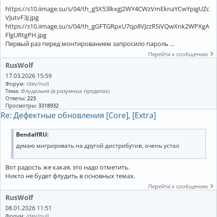
https://s10.iimage.su/s/04/th_g5X53lkxgJ2WY4CWzVmEknaYCwYpigUZc
VJutvF3J.jpg
https://s10.iimage.su/s/04/th_gGFTGRpxU7qp8VJzzRSiVQwXnk2WPXgA
FlgURtgPH.jpg
Первый раз перед монтированием запросило пароль ...
Перейти к сообщению
RusWolf
17.03.2026 15:59
Форум:
/dev/null
Тема:
Флудильня (в разумных пределах)
Ответы:
223
Просмотры:
3318932
Re: Дефектные обновления [Core], [Extra]
BendalfRU:
думаю мигрировать на другой дистрибутив, очень устал
Вот радость же какая, это надо отметить.
Никто не будет флудить в основных темах.
Перейти к сообщению
RusWolf
08.01.2026 11:51
Форум:
/dev/null