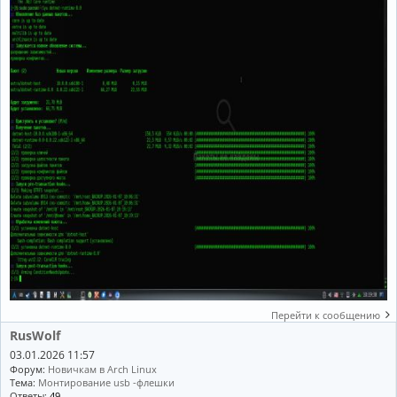
Перейти к сообщению
RusWolf
03.01.2026 11:57
Форум:
Новичкам в Arch Linux
Тема:
Монтирование usb -флешки
Ответы:
49