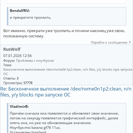
BendalfRU:
и прекратите троллить.
Вот именно, прекрати уже троллить и почини наконец уже свою,
поломанную систему.
Перейти к сообщению
RusWolf
07.01.2026 12:56
Форум:
Проблемы с ноутбуком
Тема:
Бесконечное выполнение /dev/nvme0n1p2:clean, n/n files, y/y blocks при запуске
OC
Ответы:
3
Просмотры:
57778
Re: Бесконечное выполнение /dev/nvme0n1p2:clean, n/n
files, y/y blocks при запуске OC
VladimirB:
Причём сначала она появляется и обновляет свои значение,
потом на секунду появляется графический интерфейс, далее
опять она, но уже не обновляющая значения.
Ноутбук:msi katana gf76 11uc.
Установлен hyprland.