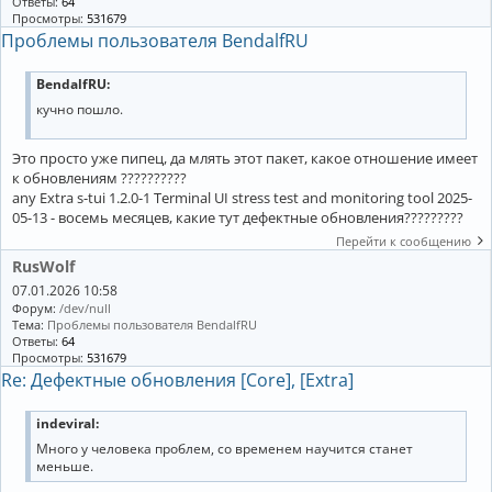
Ответы:
64
Просмотры:
531679
Проблемы пользователя BendalfRU
BendalfRU:
кучно пошло.
Это просто уже пипец, да млять этот пакет, какое отношение имеет
к обновлениям ??????????
any Extra s-tui 1.2.0-1 Terminal UI stress test and monitoring tool 2025-
05-13 - восемь месяцев, какие тут дефектные обновления?????????
Перейти к сообщению
RusWolf
07.01.2026 10:58
Форум:
/dev/null
Тема:
Проблемы пользователя BendalfRU
Ответы:
64
Просмотры:
531679
Re: Дефектные обновления [Core], [Extra]
indeviral:
Много у человека проблем, со временем научится станет
меньше.