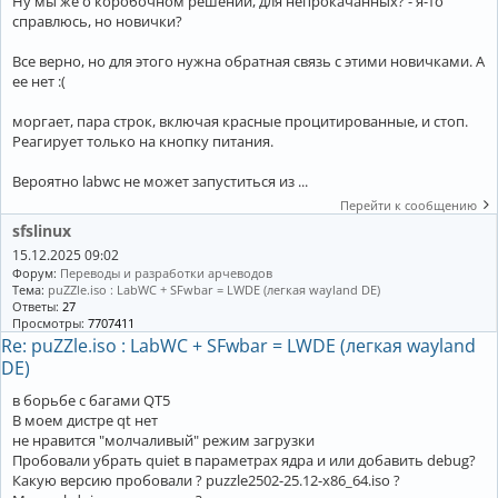
Ну мы же о коробочном решении, для непрокачанных? - я-то
справлюсь, но новички?
Все верно, но для этого нужна обратная связь с этими новичками. А
ее нет :(
моргает, пара строк, включая красные процитированные, и стоп.
Реагирует только на кнопку питания.
Вероятно labwc не может запуститься из ...
Перейти к сообщению
sfslinux
15.12.2025 09:02
Форум:
Переводы и разработки арчеводов
Тема:
puZZle.iso : LabWC + SFwbar = LWDE (легкая wayland DE)
Ответы:
27
Просмотры:
7707411
Re: puZZle.iso : LabWC + SFwbar = LWDE (легкая wayland
DE)
в борьбе с багами QT5
В моем дистре qt нет
не нравится "молчаливый" режим загрузки
Пробовали убрать quiet в параметрах ядра и или добавить debug?
Какую версию пробовали ? puzzle2502-25.12-x86_64.iso ?