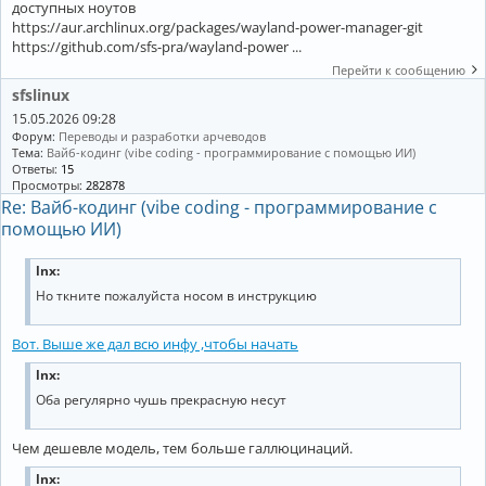
доступных ноутов
https://aur.archlinux.org/packages/wayland-power-manager-git
https://github.com/sfs-pra/wayland-power ...
Перейти к сообщению
sfslinux
15.05.2026 09:28
Форум:
Переводы и разработки арчеводов
Тема:
Вайб-кодинг (vibe coding - программирование с помощью ИИ)
Ответы:
15
Просмотры:
282878
Re: Вайб-кодинг (vibe coding - программирование с
помощью ИИ)
lnx:
Но ткните пожалуйста носом в инструкцию
Вот. Выше же дал всю инфу ,чтобы начать
lnx:
Оба регулярно чушь прекрасную несут
Чем дешевле модель, тем больше галлюцинаций.
lnx: