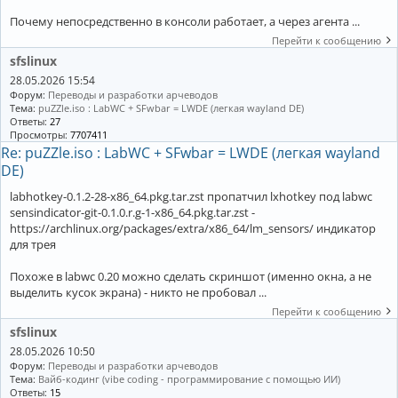
Почему непосредственно в консоли работает, а через агента ...
Перейти к сообщению
sfslinux
28.05.2026 15:54
Форум:
Переводы и разработки арчеводов
Тема:
puZZle.iso : LabWC + SFwbar = LWDE (легкая wayland DE)
Ответы:
27
Просмотры:
7707411
Re: puZZle.iso : LabWC + SFwbar = LWDE (легкая wayland
DE)
labhotkey-0.1.2-28-x86_64.pkg.tar.zst пропатчил lxhotkey под labwc
sensindicator-git-0.1.0.r.g-1-x86_64.pkg.tar.zst -
https://archlinux.org/packages/extra/x86_64/lm_sensors/ индикатор
для трея
Похоже в labwc 0.20 можно сделать скриншот (именно окна, а не
выделить кусок экрана) - никто не пробовал ...
Перейти к сообщению
sfslinux
28.05.2026 10:50
Форум:
Переводы и разработки арчеводов
Тема:
Вайб-кодинг (vibe coding - программирование с помощью ИИ)
Ответы:
15