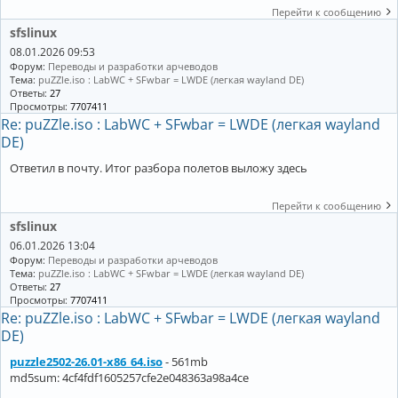
Перейти к сообщению
sfslinux
08.01.2026 09:53
Форум:
Переводы и разработки арчеводов
Тема:
puZZle.iso : LabWC + SFwbar = LWDE (легкая wayland DE)
Ответы:
27
Просмотры:
7707411
Re: puZZle.iso : LabWC + SFwbar = LWDE (легкая wayland
DE)
Ответил в почту. Итог разбора полетов выложу здесь
Перейти к сообщению
sfslinux
06.01.2026 13:04
Форум:
Переводы и разработки арчеводов
Тема:
puZZle.iso : LabWC + SFwbar = LWDE (легкая wayland DE)
Ответы:
27
Просмотры:
7707411
Re: puZZle.iso : LabWC + SFwbar = LWDE (легкая wayland
DE)
puzzle2502-26.01-x86_64.iso
- 561mb
md5sum: 4cf4fdf1605257cfe2e048363a98a4ce