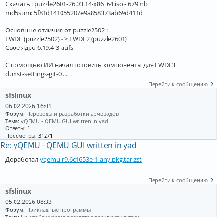
Скачать : puzzle2601-26.03.14-x86_64.iso - 679mb
md5sum: 5f81d141055207e9a858373ab69d411d
Основные отличия от puzzle2502 :
LWDE (puzzle2502) - > LWDE2 (puzzle2601)
Свое ядро 6.19.4-3-aufs
С помощью ИИ начал готовить компоненты для LWDE3
dunst-settings-git-0 ...
Перейти к сообщению
sfslinux
06.02.2026 16:01
Форум:
Переводы и разработки арчеводов
Тема:
yQEMU - QEMU GUI written in yad
Ответы:
1
Просмотры:
31271
Re: yQEMU - QEMU GUI written in yad
Доработал
yqemu-r9.6c1653e-1-any.pkg.tar.zst
Перейти к сообщению
sfslinux
05.02.2026 08:33
Форум:
Прикладные программы
Тема:
Не отображается регулятор громкости в трее