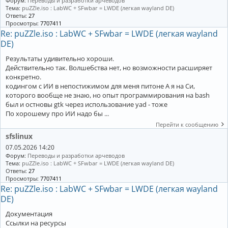
Форум:
Переводы и разработки арчеводов
Тема:
puZZle.iso : LabWC + SFwbar = LWDE (легкая wayland DE)
Ответы:
27
Просмотры:
7707411
Re: puZZle.iso : LabWC + SFwbar = LWDE (легкая wayland
DE)
Результаты удивительно хороши.
Действительно так. Волшебства нет, но возможности расширяет
конкретно.
кодингом с ИИ в непостижимом для меня питоне А я на Си,
которого вообще не знаю, но опыт программирования на bash
был и остновы gtk через использование yad - тоже
По хорошему про ИИ надо бы ...
Перейти к сообщению
sfslinux
07.05.2026 14:20
Форум:
Переводы и разработки арчеводов
Тема:
puZZle.iso : LabWC + SFwbar = LWDE (легкая wayland DE)
Ответы:
27
Просмотры:
7707411
Re: puZZle.iso : LabWC + SFwbar = LWDE (легкая wayland
DE)
Документация
Ссылки на ресурсы