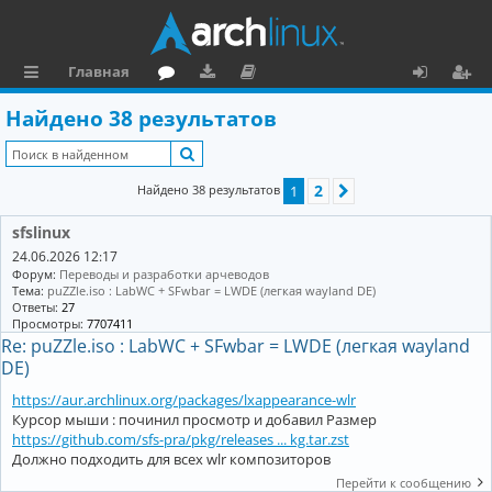
Главная
с
о
аг
о
х
ег
Найдено 38 результатов
ы
ру
ру
ку
о
и
Поиск
л
м
зк
м
д
ст
2
Найдено 38 результатов
1
След.
к
и
е
р
sfslinux
и
н
а
24.06.2026 12:17
та
ц
Форум:
Переводы и разработки арчеводов
Тема:
puZZle.iso : LabWC + SFwbar = LWDE (легкая wayland DE)
ц
и
Ответы:
27
Просмотры:
7707411
и
я
Re: puZZle.iso : LabWC + SFwbar = LWDE (легкая wayland
DE)
я
https://aur.archlinux.org/packages/lxappearance-wlr
Курсор мыши : починил просмотр и добавил Размер
https://github.com/sfs-pra/pkg/releases ... kg.tar.zst
Должно подходить для всех wlr композиторов
Перейти к сообщению