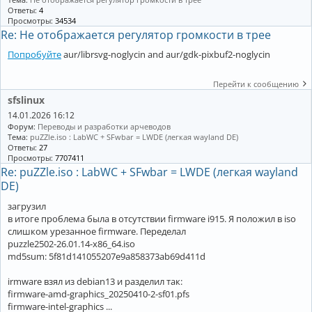
Ответы:
4
Просмотры:
34534
Re: Не отображается регулятор громкости в трее
Попробуйте
aur/librsvg-noglycin and aur/gdk-pixbuf2-noglycin
Перейти к сообщению
sfslinux
14.01.2026 16:12
Форум:
Переводы и разработки арчеводов
Тема:
puZZle.iso : LabWC + SFwbar = LWDE (легкая wayland DE)
Ответы:
27
Просмотры:
7707411
Re: puZZle.iso : LabWC + SFwbar = LWDE (легкая wayland
DE)
загрузил
в итоге проблема была в отсутствии firmware i915. Я положил в iso
слишком урезанное firmware. Переделал
puzzle2502-26.01.14-x86_64.iso
md5sum: 5f81d141055207e9a858373ab69d411d
irmware взял из debian13 и разделил так:
firmware-amd-graphics_20250410-2-sf01.pfs
firmware-intel-graphics ...