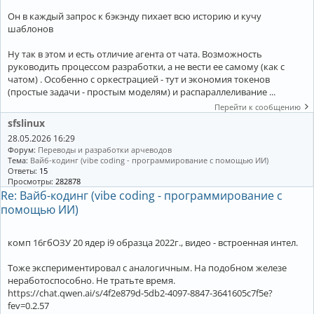
Он в каждый запрос к бэкэнду пихает всю историю и кучу
шаблонов
Ну так в этом и есть отличие агента от чата. Возможность
руководить процессом разработки, а не вести ее самому (как с
чатом) . Особенно с оркестрацией - тут и экономия токенов
(простые задачи - простым моделям) и распараллеливание ...
Перейти к сообщению
sfslinux
28.05.2026 16:29
Форум:
Переводы и разработки арчеводов
Тема:
Вайб-кодинг (vibe coding - программирование с помощью ИИ)
Ответы:
15
Просмотры:
282878
Re: Вайб-кодинг (vibe coding - программирование с
помощью ИИ)
комп 16гбОЗУ 20 ядер i9 образца 2022г., видео - встроенная интел.
Тоже экспериментировал с аналогичным. На подобном железе
неработоспособно. Не тратьте время.
https://chat.qwen.ai/s/4f2e879d-5db2-4097-8847-3641605c7f5e?
fev=0.2.57