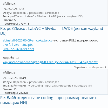
sfslinux
09.06.2026 17:31
Форум:
Переводы и разработки арчеводов
Тема:
puZZle.iso : LabWC + SFwbar = LWDE (легкая wayland DE)
Ответы:
27
Просмотры:
7707411
Re: puZZle.iso : LabWC + SFwbar = LWDE (легкая wayland
DE)
abinstall-2026.06-09-any.pkg.tar.xz
- исправил FULL в директорию
070-full-2601-sf02.pfs
089-upd-2601-sf17.pfs
Доработал
wayland-power-manager-git-0.1.0.r8.g75560a4-1-x86_64.pkg.tar.zst
Перейти к сообщению
sfslinux
29.05.2026 10:49
Форум:
Переводы и разработки арчеводов
Тема:
Вайб-кодинг (vibe coding - программирование с помощью ИИ)
Ответы:
15
Просмотры:
282878
Re: Вайб-кодинг (vibe coding - программирование с
помощью ИИ)