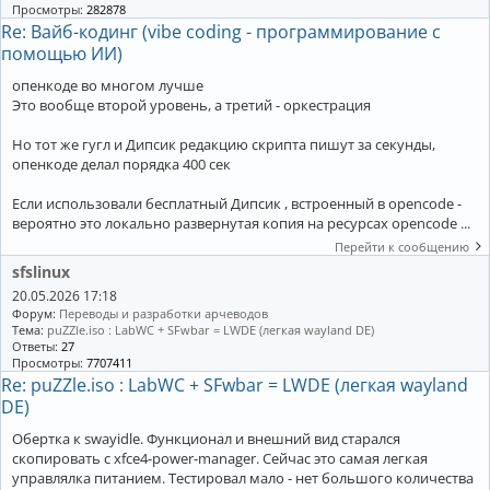
Просмотры:
282878
Re: Вайб-кодинг (vibe coding - программирование с
помощью ИИ)
опенкоде во многом лучше
Это вообще второй уровень, а третий - оркестрация
Но тот же гугл и Дипсик редакцию скрипта пишут за секунды,
опенкоде делал порядка 400 сек
Если использовали бесплатный Дипсик , встроенный в opencode -
вероятно это локально развернутая копия на ресурсах opencode ...
Перейти к сообщению
sfslinux
20.05.2026 17:18
Форум:
Переводы и разработки арчеводов
Тема:
puZZle.iso : LabWC + SFwbar = LWDE (легкая wayland DE)
Ответы:
27
Просмотры:
7707411
Re: puZZle.iso : LabWC + SFwbar = LWDE (легкая wayland
DE)
Обертка к swayidle. Функционал и внешний вид старался
скопировать с xfce4-power-manager. Сейчас это самая легкая
управлялка питанием. Тестировал мало - нет большого количества