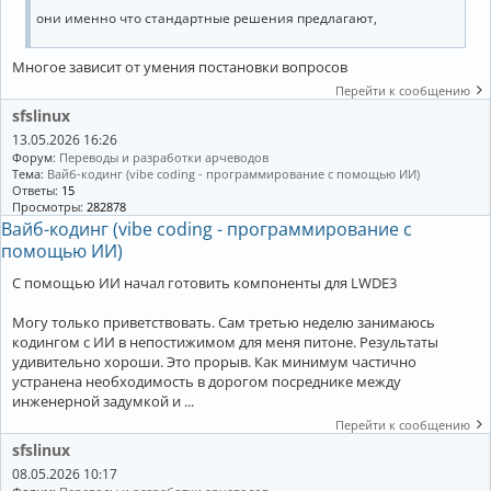
они именно что стандартные решения предлагают,
Многое зависит от умения постановки вопросов
Перейти к сообщению
sfslinux
13.05.2026 16:26
Форум:
Переводы и разработки арчеводов
Тема:
Вайб-кодинг (vibe coding - программирование с помощью ИИ)
Ответы:
15
Просмотры:
282878
Вайб-кодинг (vibe coding - программирование с
помощью ИИ)
С помощью ИИ начал готовить компоненты для LWDE3
Могу только приветствовать. Сам третью неделю занимаюсь
кодингом с ИИ в непостижимом для меня питоне. Результаты
удивительно хороши. Это прорыв. Как минимум частично
устранена необходимость в дорогом посреднике между
инженерной задумкой и ...
Перейти к сообщению
sfslinux
08.05.2026 10:17