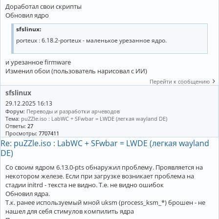
Доработал свои скрипты
Обновил ядро
sfslinux:
porteux : 6.18.2-porteux - маленькое урезанное ядро.
и урезанное firmware
Изменил обои (пользователь нарисовал с ИИ)
Перейти к сообщению
sfslinux
29.12.2025 16:13
Форум:
Переводы и разработки арчеводов
Тема:
puZZle.iso : LabWC + SFwbar = LWDE (легкая wayland DE)
Ответы:
27
Просмотры:
7707411
Re: puZZle.iso : LabWC + SFwbar = LWDE (легкая wayland
DE)
Со своим ядром 6.13.0-pts обнаружил проблему. Проявляется на
некотором железе. Если при загрузке возникает проблема на
стадии initrd - текста не видно. Т.е. не видно ошибок
Обновил ядра.
Т.к. ранее используемый мной uksm (process_ksm_*) брошен - не
нашел для себя стимулов компилить ядра