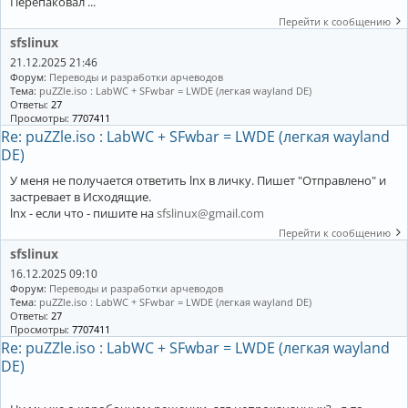
Перепаковал ...
Перейти к сообщению
sfslinux
21.12.2025 21:46
Форум:
Переводы и разработки арчеводов
Тема:
puZZle.iso : LabWC + SFwbar = LWDE (легкая wayland DE)
Ответы:
27
Просмотры:
7707411
Re: puZZle.iso : LabWC + SFwbar = LWDE (легкая wayland
DE)
У меня не получается ответить lnx в личку. Пишет "Отправлено" и
застревает в Исходящие.
lnx - если что - пишите на
sfslinux@gmail.com
Перейти к сообщению
sfslinux
16.12.2025 09:10
Форум:
Переводы и разработки арчеводов
Тема:
puZZle.iso : LabWC + SFwbar = LWDE (легкая wayland DE)
Ответы:
27
Просмотры:
7707411
Re: puZZle.iso : LabWC + SFwbar = LWDE (легкая wayland
DE)