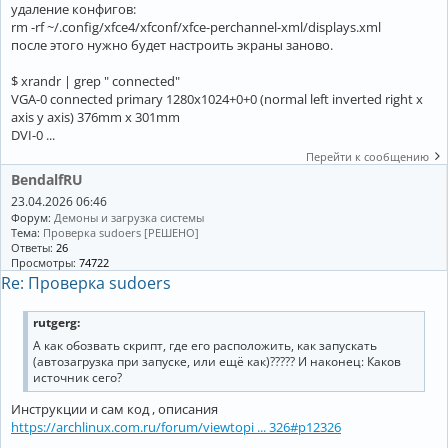
удаление конфигов:
rm -rf ~/.config/xfce4/xfconf/xfce-perchannel-xml/displays.xml
после этого нужно будет настроить экраны заново.
$ xrandr | grep " connected"
VGA-0 connected primary 1280x1024+0+0 (normal left inverted right x
axis y axis) 376mm x 301mm
DVI-0 ...
Перейти к сообщению
BendalfRU
23.04.2026 06:46
Форум:
Демоны и загрузка системы
Тема:
Проверка sudoers [РЕШЕНО]
Ответы:
26
Просмотры:
74722
Re: Проверка sudoers
rutgerg:
А как обозвать скрипт, где его расположить, как запускать
(автозагрузка при запуске, или ещё как)????? И наконец: Каков
источник сего?
Инструкции и сам код , описания
https://archlinux.com.ru/forum/viewtopi ... 326#p12326