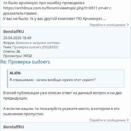
то было арчлинукс про ошибку проводника
https://archlinux.com.ru/forum/viewtopic.php?t=6511 отчёт с
доказательтсвами .
У вас не было, тк у вас другой комплект ПО Арчлинукс ...
Перейти к сообщению
BendalfRU
29.04.2026 18:49
Форум:
Демоны и загрузка системы
Тема:
Проверка sudoers [РЕШЕНО]
Ответы:
26
Просмотры:
74722
Re: Проверка sudoers
ALiEN:
Я спрашиваю - зачем вообще нужен этот скрипт?
В моей публикации уже описан ответ на данный вопрос и на два
предыдущих.
А если не нашли. то пожалуйста укажите место, в котором я это
оьяснение пропустил.
Перейти к сообщению
BendalfRU