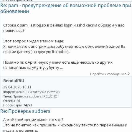
Re: pam - предупреждение об возможной проблеме при
обновлении
Строка с pam_lastlog.so в файлах login и sshd каким образом у вас
появилась?
Этот вопрос я ждал в таком виде.
Я поймал это с апстрим дистрибутива после обновлений одной lts
версии (jammy )на другую lts(noble).
Помимо пк с АрчЛинукс у меня есть ещё несколько других
основанных на убунту, убунту ...
Перейти к сообщению
BendalfRU
29.04.2026 18:11
Форум:
Демоны и загрузка системы
Тема:
Проверка sudoers [РЕШЕНО]
Ответы:
26
Просмотры:
74722
Re: Проверка sudoers
А моё сообщение выше это что?
Это не понятно как пришить к исходному тексту по переменным и
куда это вставлять.