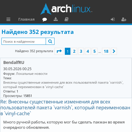
Главная
с
о
аг
о
х
ег
Найдено 352 результата
ы
ру
ру
ку
о
и
Поиск
л
м
зк
м
д
ст
Страница
1
из
18
2
3
4
5
18
Найдено 352 результата
1
След.
…
к
и
е
р
BendalfRU
и
н
а
30.05.2026 00:25
та
ц
Форум:
Локальные новости
Тема:
ц
и
Внесены существенные изменения для всех пользователей пакета `varnish`,
который переименован в `vinyl-cache`
и
я
Ответы:
1
Просмотры:
15851
я
Re: Внесены существенные изменения для всех
пользователей пакета `varnish`, который переименован
в `vinyl-cache`
Много ручной работы, которую мог бы сделать пакман во время
очередного обновления.