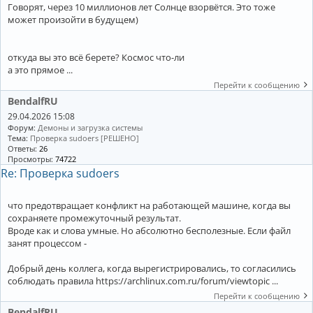
Говорят, через 10 миллионов лет Солнце взорвётся. Это тоже
может произойти в будущем)
откуда вы это всё берете? Космос что-ли
а это прямое ...
Перейти к сообщению
BendalfRU
29.04.2026 15:08
Форум:
Демоны и загрузка системы
Тема:
Проверка sudoers [РЕШЕНО]
Ответы:
26
Просмотры:
74722
Re: Проверка sudoers
что предотвращает конфликт на работающей машине, когда вы
сохраняете промежуточный результат.
Вроде как и слова умные. Но абсолютно бесполезные. Если файл
занят процессом -
Добрый день коллега, когда вырегистрировались, то согласились
соблюдать правила https://archlinux.com.ru/forum/viewtopic ...
Перейти к сообщению
BendalfRU