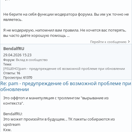
Не берите на себя функции модератора форума. Вы им уж точно не
являетесь.
Я не модерирую, напомнил вам правила. Не хочется вас потерять,
вы часто даёте хорошую помощь ...
Перейти к сообщению
BendalfRU
29.04.2026 15:23
Форум:
Вклад в сообщество
Тема:
[РЕШЕНО]pam - предупреждение об возможной проблеме при обновлении
Ответы:
16
Просмотры:
61370
Re: pam - предупреждение об возможной проблеме при
обновлении
Это оффтоп и манипуляция с троллингом "вырывание из
контекста".
BendalfRU:
Это может произойти в будущем, , ТК пакеты собираются из
upstream
Кхм.