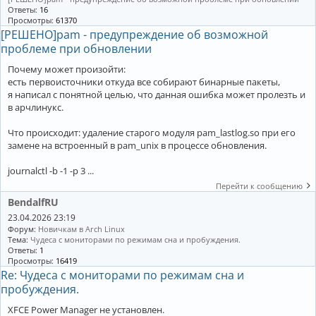
Ответы:
16
Просмотры:
61370
[РЕШЕНО]pam - предупреждение об возможной
проблеме при обновлении
Почему может произойти:
есть первоисточники откуда все собирают бинарные пакеты,
я написал с понятной целью, что данная ошибка может пролезть и
в арчлинукс.
Что происходит: удаление старого модуля pam_lastlog.so при его
замене на встроенный в pam_unix в процессе обновления.
journalctl -b -1 -p 3 ...
Перейти к сообщению
BendalfRU
23.04.2026 23:19
Форум:
Новичкам в Arch Linux
Тема:
Чудеса с мониторами по режимам сна и пробуждения.
Ответы:
1
Просмотры:
16419
Re: Чудеса с мониторами по режимам сна и
пробуждения.
XFCE Power Manager не установлен.