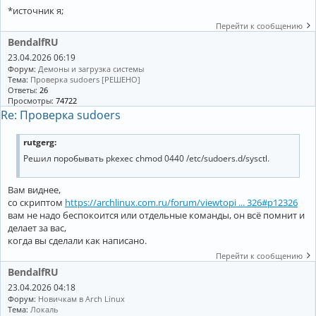
*источник я;
Перейти к сообщению
BendalfRU
23.04.2026 06:19
Форум:
Демоны и загрузка системы
Тема:
Проверка sudoers [РЕШЕНО]
Ответы:
26
Просмотры:
74722
Re: Проверка sudoers
rutgerg:
Решил поробывать pkexec chmod 0440 /etc/sudoers.d/sysctl.
Вам виднее,
со скриптом
https://archlinux.com.ru/forum/viewtopi ... 326#p12326
вам не надо беспокоится или отдельные команды, он всё помнит и
делает за вас,
когда вы сделали как написано.
Перейти к сообщению
BendalfRU
23.04.2026 04:18
Форум:
Новичкам в Arch Linux
Тема:
Локаль