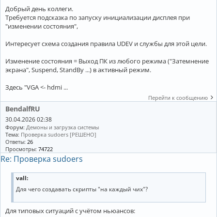
Добрый день коллеги.
Требуется подсказка по запуску инициализации дисплея при
"изменении состояния",
Интересует схема создания правила UDEV и службы для этой цели.
Изменение состояния = Выход ПК из любого режима ("Затемнение
экрана", Suspend, StandBy ...) в активный режим.
Здесь "VGA <- hdmi ...
Перейти к сообщению
BendalfRU
30.04.2026 02:38
Форум:
Демоны и загрузка системы
Тема:
Проверка sudoers [РЕШЕНО]
Ответы:
26
Просмотры:
74722
Re: Проверка sudoers
vall:
Для чего создавать скрипты "на каждый чих"?
Для типовых ситуаций с учётом ньюансов: