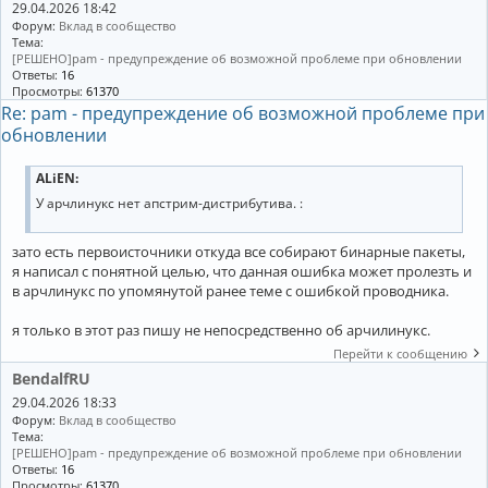
29.04.2026 18:42
Форум:
Вклад в сообщество
Тема:
[РЕШЕНО]pam - предупреждение об возможной проблеме при обновлении
Ответы:
16
Просмотры:
61370
Re: pam - предупреждение об возможной проблеме при
обновлении
ALiEN:
У арчлинукс нет апстрим-дистрибутива. :
зато есть первоисточники откуда все собирают бинарные пакеты,
я написал с понятной целью, что данная ошибка может пролезть и
в арчлинукс по упомянутой ранее теме с ошибкой проводника.
я только в этот раз пишу не непосредственно об арчилинукс.
Перейти к сообщению
BendalfRU
29.04.2026 18:33
Форум:
Вклад в сообщество
Тема:
[РЕШЕНО]pam - предупреждение об возможной проблеме при обновлении
Ответы:
16
Просмотры:
61370