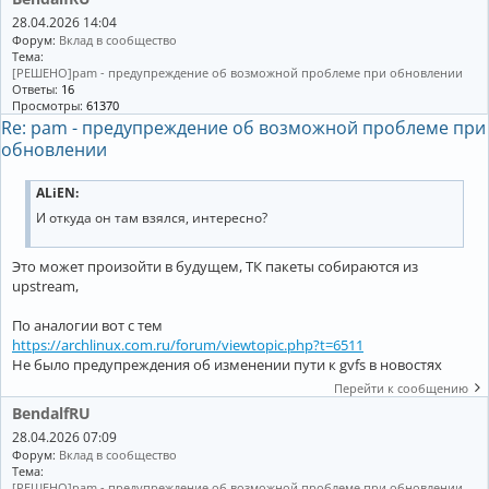
28.04.2026 14:04
Форум:
Вклад в сообщество
Тема:
[РЕШЕНО]pam - предупреждение об возможной проблеме при обновлении
Ответы:
16
Просмотры:
61370
Re: pam - предупреждение об возможной проблеме при
обновлении
ALiEN:
И откуда он там взялся, интересно?
Это может произойти в будущем, ТК пакеты собираются из
upstream,
По аналогии вот с тем
https://archlinux.com.ru/forum/viewtopic.php?t=6511
Не было предупреждения об изменении пути к gvfs в новостях
Перейти к сообщению
BendalfRU
28.04.2026 07:09
Форум:
Вклад в сообщество
Тема:
[РЕШЕНО]pam - предупреждение об возможной проблеме при обновлении