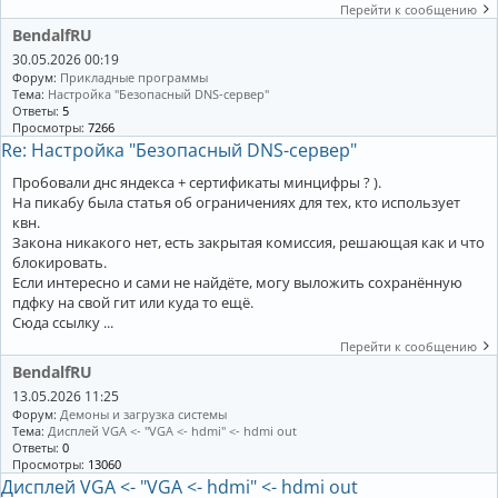
Перейти к сообщению
BendalfRU
30.05.2026 00:19
Форум:
Прикладные программы
Тема:
Настройка "Безопасный DNS-сервер"
Ответы:
5
Просмотры:
7266
Re: Настройка "Безопасный DNS-сервер"
Пробовали днс яндекса + сертификаты минцифры ? ).
На пикабу была статья об ограничениях для тех, кто использует
квн.
Закона никакого нет, есть закрытая комиссия, решающая как и что
блокировать.
Если интересно и сами не найдёте, могу выложить сохранённую
пдфку на свой гит или куда то ещё.
Сюда ссылку ...
Перейти к сообщению
BendalfRU
13.05.2026 11:25
Форум:
Демоны и загрузка системы
Тема:
Дисплей VGA <- "VGA <- hdmi" <- hdmi out
Ответы:
0
Просмотры:
13060
Дисплей VGA <- "VGA <- hdmi" <- hdmi out