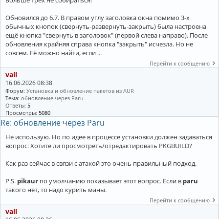
Больше трёх не собираться!
Обновился до 6.7. В правом углу заголовка окна помимо 3-х
обычных кнопок (свернуть-развернуть-закрыть) была настроена
ещё кнопка "свернуть в заголовок" (первой слева направо). После
обновления крайняя справа кнопка "закрыть" исчезла. Но не
совсем. Её можно найти, если ...
Перейти к сообщению
vall
16.06.2026 08:38
Форум:
Установка и обновление пакетов из AUR
Тема:
обновление через Paru
Ответы:
5
Просмотры:
5080
Re: обновление через Paru
Не использую. Но по идее в процессе установки должен задаваться
вопрос: Хотите ли просмотреть/отредактировать PKGBUILD?
Как раз сейчас в связи с атакой это очень правильный подход.
P.S.
pikaur
по умолчанию показывает этот вопрос. Если в
paru
такого нет, то надо курить маны.
Перейти к сообщению
vall