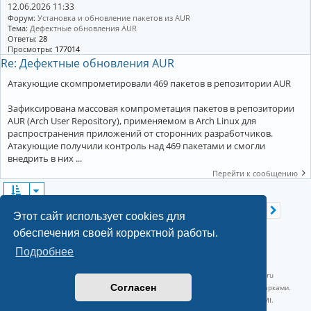
12.06.2026 11:33
Форум:
Установка и обновление пакетов из AUR
Тема:
Дефектные обновления AUR
Ответы:
28
Просмотры:
177014
Re: Дефектные обновления AUR
Атакующие скомпрометировали 469 пакетов в репозитории AUR
Зафиксирована массовая компрометация пакетов в репозитории
AUR (Arch User Repository), применяемом в Arch Linux для
распространения приложений от сторонних разработчиков.
Атакующие получили контроль над 469 пакетами и смогли
внедрить в них ...
Перейти к сообщению
Страница
1
из
50
2
3
4
5
50
Найдено 1000 результатов
1
След.
…
Этот сайт использует cookies для
обеспечения своей корректной работы.
Подробнее
©2022-2026, Русскоязычное сообщество Arch Linux.
Linux 6.18.40-1-lts x86_64 GNU/Linux 2026-07-26 08:48:12 |
vps reg.ru
Согласен
Название и логотип Arch Linux ™ являются признанными торговыми марками.
Linux ® — зарегистрированная торговая марка Linus Torvalds и LMI.