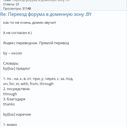
Ответы:
21
Просмотры:
31148
Re: Переезд форума в доменную зону .BY
как-то не очень домен звучит
А не согласен я )
Яндекс переводчик. Прямой перевод
by -- около
Словарь:
by[baɪ] предлог
1. по , на, к, в, от. при, у, через, с, за, под,
on, for, in, with, from, through
2. посредством
through
3. благодаря
thanks
by[baɪ] наречие
1. мимо