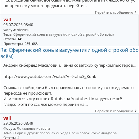
P.S. Вроде бы сейчас все ссылки должны работать как надо, но ютуб
по-прежнему может предлагать перейти ...
Перейти к сообщению
vall
05.07.2026 08:40
Форум:
/dev/null
Тема:
Сферический конь в вакууме (или одной строкой обо всём)
Ответы:
141
Просмотры:
2551663
Re: Сферический конь в вакууме (или одной строкой обо
всём)
Андрей Кибердед Масалович. Тайна советских суперкомпьютеров...
https://www.youtube.com/watch?v=9rahuSgKdnk
Ссылка в сообщении была правильная , но почему-то ожидаемого
перехода не происходит.
Изменил ссылку выше с Rutube на Youtube. Но и здесь не всё
гладко, хотя по ссылке можно перейти на ...
Перейти к сообщению
vall
29.06.2026 08:49
Форум:
Локальные новости
Тема:
О vpn и других способах обхода блокировок Роскомнадзора
Ответы:
4