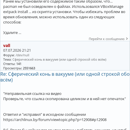
Ранее мы установили его содержимое таким образом, что...
pacman не был осведомлен о файлах. Использовался VBoxManage
extpack install ... из скрипта установки. Чтобы избежать проблем во
время обновления, можно использовать один из следующих
способов:
Удалите ...
Перейти к сообщению
vall
07.07.2026 21:21
Форум:
/dev/null
Тема:
Сферический конь в вакууме (или одной строкой обо всём)
Ответы:
141
Просмотры:
2551663
Re: Сферический конь в вакууме (или одной строкой обо
всём)
"Неправильная ссылка на видео
Проверьте, что ссылка скопирована целиком и в ней нет опечаток"
Ответил и "исправил" в исходном сообщении
https://archlinux.by/forum/viewtopic.php?p=12908#p12908