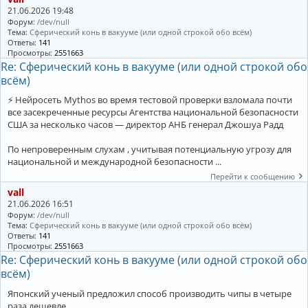
21.06.2026 19:48
Форум:
/dev/null
Тема:
Сферический конь в вакууме (или одной строкой обо всём)
Ответы:
141
Просмотры:
2551663
Re: Сферический конь в вакууме (или одной строкой обо
всём)
⚡️ Нейросеть Mythos во время тестовой проверки взломала почти
все засекреченные ресурсы Агентства национальной безопасности
США за несколько часов — директор АНБ генерал Джошуа Радд
По непроверенным слухам , учитывая потенциальную угрозу для
национальной и международной безопасности ...
Перейти к сообщению
vall
21.06.2026 16:51
Форум:
/dev/null
Тема:
Сферический конь в вакууме (или одной строкой обо всём)
Ответы:
141
Просмотры:
2551663
Re: Сферический конь в вакууме (или одной строкой обо
всём)
Японский ученый предложил способ производить чипы в четыре
раза дешевле