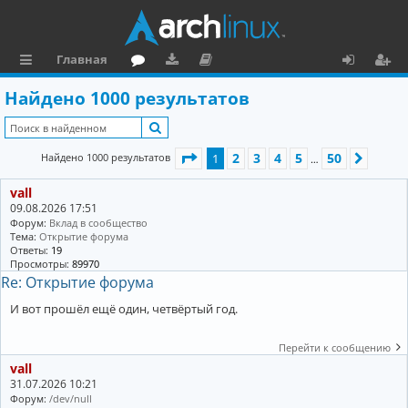
Главная
с
о
аг
о
х
ег
Найдено 1000 результатов
ы
ру
ру
ку
о
и
Поиск
л
м
зк
м
д
ст
Страница
1
из
50
2
3
4
5
50
Найдено 1000 результатов
1
След.
…
к
и
е
р
vall
и
н
а
09.08.2026 17:51
та
ц
Форум:
Вклад в сообщество
Тема:
Открытие форума
ц
и
Ответы:
19
Просмотры:
89970
и
я
Re: Открытие форума
я
И вот прошёл ещё один, четвёртый год.
Перейти к сообщению
vall
31.07.2026 10:21
Форум:
/dev/null