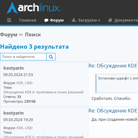
Главная
Форум
Загрузки
Документ
с
Форум
Поиск
ы
Найдено 3 результата
л
Поиск
к
Re: Обсуждение KDE
и
kostyarin
09.03.2024 21:53
Установи шрифт с emo
Форум:
KDE, LXQt
Тема:
Обсуждение KDE 6: проблемы и поиск решений
Ответы:
33
Сработало. Спасибо.
Просмотры:
230168
Re: Обсуждение KDE
kostyarin
Да, при создании новой
09.03.2024 19:29
Форум:
KDE, LXQt
Тема:
Обсуждение KDE 6: проблемы и поиск решений