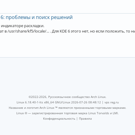
 6: проблемы и поиск решений
 индикаторе раскладки.
т в /usr/share/kf5/locale/... . Для KDE 6 этого нет, но если положить, то 
©2022-2026, Русскоязычное сообщество Arch Linux.
Linux 6.18.40-1-lts x86_64 GNU/Linux 2026-07-26 08:48:12 |
vps reg.ru
Название и логотип Arch Linux ™ являются признанными торговыми марками.
Linux ® — зарегистрированная торговая марка Linus Torvalds и LMI.
Конфиденциальность
|
Правила