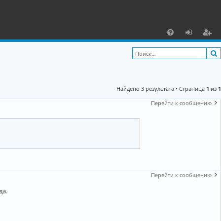
С
F
х
ег
A
о
и
Q
д
ст
Найдено 3 результата • Страница
1
из
1
р
Перейти к сообщению
а
ц
и
я
Перейти к сообщению
да.