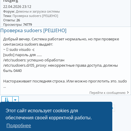
rutgerg
22.04.2026 23:12
Форум:
Демоны и загрузка системы
Тема:
Проверка sudoers [РЕШЕНО]
Ответы:
26
Просмотры:
74779
Проверка sudoers [РЕШЕНО]
Добрый вечер. Система работает нормально, но при проверке
синтаксиса sudoers выдаёт:
~  sudo visudo -c
[sudo] пароль для ......
/etc/sudoers: успешно обработан
/etc/sudoers.d/05_proxy: некорректные права доступа, должны
быть 0440
Настораживает последняя строка. Или можно проглотить это. sudo
...
Перейти к сообщению
Страница
1
из
8
2
3
4
5
8
Найдено 154 результата
1
След.
…
Этот сайт использует cookies для
обеспечения своей корректной работы.
Подробнее
©2022-2026, Русскоязычное сообщество Arch Linux.