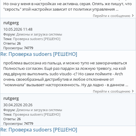
Но она у меня в настройках не активна, серая. Опять же пишут, что
"серость" этой настройки зависит от политики управления ...
Перейти к сообщению
rutgerg
10.05.2026 11:48
Форум:
Демоны и загрузка системы
Тема:
Проверка sudoers [РЕШЕНО]
Ответы:
26
Просмотры:
74779
Re: Проверка sudoers [РЕШЕНО]
проблема высосана из пальца, и можно тупо не заморачиваться
Полностью согласен. Ещё раз пардон за ложную тревогу, на кой
ляд дёрнуло выполнить sudo visudo -c? Но сами поймите - Arch
очень своеобразный дистрибутив и любое отклонение от
"номинала" вызывает настороженность. Ну да ладно - в данном ...
Перейти к сообщению
rutgerg
30.04.2026 20:26
Форум:
Демоны и загрузка системы
Тема:
Проверка sudoers [РЕШЕНО]
Ответы:
26
Просмотры:
74779
Re: Проверка sudoers [РЕШЕНО]