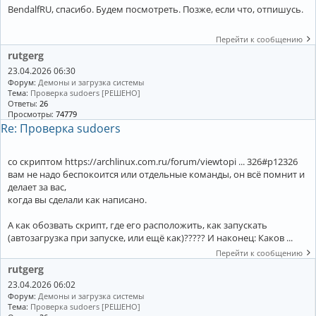
BendalfRU, спасибо. Будем посмотреть. Позже, если что, отпишусь.
Перейти к сообщению
rutgerg
23.04.2026 06:30
Форум:
Демоны и загрузка системы
Тема:
Проверка sudoers [РЕШЕНО]
Ответы:
26
Просмотры:
74779
Re: Проверка sudoers
со скриптом https://archlinux.com.ru/forum/viewtopi ... 326#p12326
вам не надо беспокоится или отдельные команды, он всё помнит и
делает за вас,
когда вы сделали как написано.
А как обозвать скрипт, где его расположить, как запускать
(автозагрузка при запуске, или ещё как)????? И наконец: Каков ...
Перейти к сообщению
rutgerg
23.04.2026 06:02
Форум:
Демоны и загрузка системы
Тема:
Проверка sudoers [РЕШЕНО]