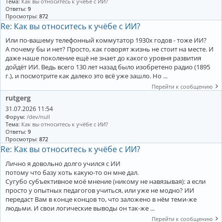
Тема:
Как вы относитесь к учёбе с ИИ?
Ответы:
9
Просмотры:
872
Re: Как вы относитесь к учёбе с ИИ?
Или по-вашему телефонный коммутатор 1930х годов - тоже ИИ?
А почему бы и нет? Просто, как говорят жизнь не стоит на месте. И
даже наше поколение ещё не знает до какого уровня развития
дойдёт ИИ. Ведь всего 130 лет назад было изобретено радио (1895
г.), и посмотрите как далеко это всё уже зашло. Но ...
Перейти к сообщению
rutgerg
31.07.2026 11:54
Форум:
/dev/null
Тема:
Как вы относитесь к учёбе с ИИ?
Ответы:
9
Просмотры:
872
Re: Как вы относитесь к учёбе с ИИ?
Лично я довольно долго учился с ИИ
потому что базу хоть какую-то он мне дал.
Сугубо субъективное моё мнение (никому не навязывая): а если
просто у опытных педагогов учиться, или уже не модно? ИИ
передаст Вам в конце концов то, что заложено в нём теми-же
людьми. И свои логические выводы он так-же ...
Перейти к сообщению