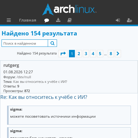
Главная
с
о
аг
о
х
ег
Найдено 154 результата
ы
ру
ру
ку
о
и
Поиск
л
м
зк
м
д
ст
Страница
1
из
8
2
3
4
5
8
Найдено 154 результата
1
След.
…
к
и
е
р
rutgerg
и
н
а
01.08.2026 12:27
та
ц
Форум:
/dev/null
Тема:
Как вы относитесь к учёбе с ИИ?
ц
и
Ответы:
9
Просмотры:
872
и
я
Re: Как вы относитесь к учёбе с ИИ?
я
sigma:
можете посоветовать источники информации
sigma:
планирую больше читать, изучать