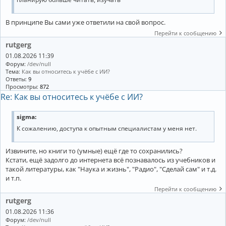
В принципе Вы сами уже ответили на свой вопрос.
Перейти к сообщению
rutgerg
01.08.2026 11:39
Форум:
/dev/null
Тема:
Как вы относитесь к учёбе с ИИ?
Ответы:
9
Просмотры:
872
Re: Как вы относитесь к учёбе с ИИ?
sigma:
К сожалению, доступа к опытным специалистам у меня нет.
Извините, но книги то (умные) ещё где то сохранились?
Кстати, ещё задолго до интернета всё познавалось из учебников и
такой литературы, как "Наука и жизнь", "Радио", "Сделай сам" и т.д.
и т.п.
Перейти к сообщению
rutgerg
01.08.2026 11:36
Форум:
/dev/null