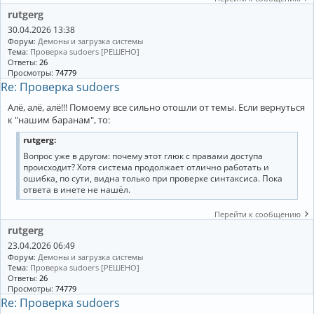
rutgerg
30.04.2026 13:38
Форум:
Демоны и загрузка системы
Тема:
Проверка sudoers [РЕШЕНО]
Ответы:
26
Просмотры:
74779
Re: Проверка sudoers
Алё, алё, алё!!! Помоему все сильно отошли от темы. Если вернуться
к "нашим баранам", то:
rutgerg:
Вопрос уже в другом: почему этот глюк с правами доступа
происходит? Хотя система продолжает отлично работать и
ошибка, по сути, видна только при проверке синтаксиса. Пока
ответа в инете не нашёл.
Перейти к сообщению
rutgerg
23.04.2026 06:49
Форум:
Демоны и загрузка системы
Тема:
Проверка sudoers [РЕШЕНО]
Ответы:
26
Просмотры:
74779
Re: Проверка sudoers