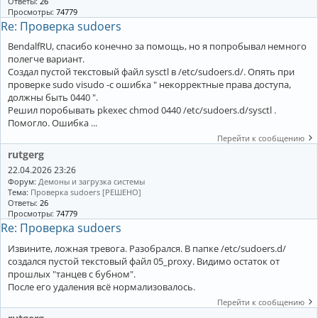
Ответы:
26
Просмотры:
74779
Re: Проверка sudoers
BendalfRU, спасибо конечно за помощь, но я попробывал немного
полегче вариант.
Создал пустой текстовый файл sysctl в /etc/sudoers.d/. Опять при
проверке sudo visudo -c ошибка " некорректные права доступа,
должны быть 0440 ".
Решил поробывать pkexec chmod 0440 /etc/sudoers.d/sysctl .
Помогло. Ошибка ...
Перейти к сообщению
rutgerg
22.04.2026 23:26
Форум:
Демоны и загрузка системы
Тема:
Проверка sudoers [РЕШЕНО]
Ответы:
26
Просмотры:
74779
Re: Проверка sudoers
Извините, ложная тревога. Разобрался. В папке /etc/sudoers.d/
создался пустой текстовый файл 05_proxy. Видимо остаток от
прошлых "танцев с бубном".
После его удаления всё нормализовалось.
Перейти к сообщению