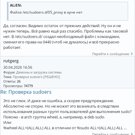
ALiEN:
Файла /etc/sudoers.d/05_proxy в арче нет
Да, согласен. Видимо остаток от прежних действий. Ну он и не
нужен теперь. Всё равно ещё раз спасибо. Проблемы как таковой
нет. В /etc/sudoers.d/ создал необходимый файл с командами,
сменил его права на 0440 (чтоб не думалось) и всё прекрасно
работает.
Перейти к сообщению
rutgerg
30.04.2026 16:56
Форум:
Демоны и загрузка системы
Тема:
Проверка sudoers [РЕШЕНО]
Ответы:
26
Просмотры:
74779
Re: Проверка sudoers
Это не глюк. И даже не ошибка, а скорее предупреждение.
Абсолютно не спорю. Но не может это возникать в следствии
использования разных групп пользователей для выполнения sudo?
Поясню - в arch группа wheel, а, например, в deb sudo.
Или:
%wheel ALL=(ALL:ALL) ALL в отличии от %sudo ALL=(ALL:ALL) ALL ...
Перейти к сообщению