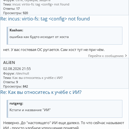
Тема:
incus: virtio-fs: tag <config> not found
Ответы:
17
Просмотры:
920
Re: incus: virtio-fs: tag <config> not found
Koshon:
ошибка как будто исходит от хоста
нет. У вас гостевая ОС ругается. Сам хост тут не при чём.
Перейти к сообщению
ALiEN
02.08.2026 21:55
Форум:
/dev/null
Тема:
Как вы относитесь к учёбе с ИИ?
Ответы:
9
Просмотры:
842
Re: Как вы относитесь к учёбе с ИИ?
rutgerg:
Кстати и название "ИИ"
Неверно. До "настоящего" ИИ еще далеко. То что сейчас называют
ИИ - просто удобное упрощение понятий.