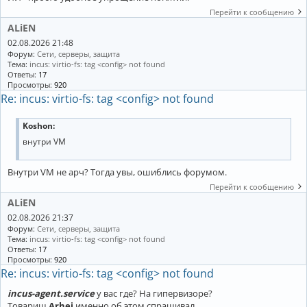
Перейти к сообщению
ALiEN
02.08.2026 21:48
Форум:
Сети, серверы, защита
Тема:
incus: virtio-fs: tag <config> not found
Ответы:
17
Просмотры:
920
Re: incus: virtio-fs: tag <config> not found
Koshon:
внутри VM
Внутри VM не арч? Тогда увы, ошиблись форумом.
Перейти к сообщению
ALiEN
02.08.2026 21:37
Форум:
Сети, серверы, защита
Тема:
incus: virtio-fs: tag <config> not found
Ответы:
17
Просмотры:
920
Re: incus: virtio-fs: tag <config> not found
incus-agent.service
у вас где? На гипервизоре?
Товарищ
Arhei
именно об этом спрашивал.