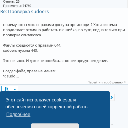
Ответы:
26
Просмотры:
74760
Re: Проверка sudoers
почему этот глюк с правами доступа происходит? Хотя система
продолжает отлично работать и ошибка, по сути, видна только при
проверке синтаксиса.
Файлы создаются с правами 644.
sudoers нужны 440.
Это не глюк. И даже не ошибка, а скорее предупреждение.
Создал файл, права не менял:
$: sudo ...
Перейти к сообщению
Страница
1
из
28
2
3
4
5
28
Найдено 550 результатов
1
След.
…
Этот сайт использует cookies для
обеспечения своей корректной работы.
Подробнее
©2022-2026, Русскоязычное сообщество Arch Linux.
Linux 6.18.40-1-lts x86_64 GNU/Linux 2026-07-26 08:48:12 |
vps reg.ru