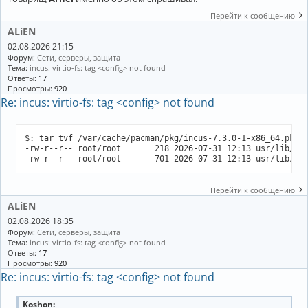
Перейти к сообщению
ALiEN
02.08.2026 21:15
Форум:
Сети, серверы, защита
Тема:
incus: virtio-fs: tag <config> not found
Ответы:
17
Просмотры:
920
Re: incus: virtio-fs: tag <config> not found
$: tar tvf /var/cache/pacman/pkg/incus-7.3.0-1-x86_64.pkg.t
-rw-r--r-- root/root       218 2026-07-31 12:13 usr/lib/sys
-rw-r--r-- root/root       701 2026-07-31 12:13 usr/lib/sy
Перейти к сообщению
ALiEN
02.08.2026 18:35
Форум:
Сети, серверы, защита
Тема:
incus: virtio-fs: tag <config> not found
Ответы:
17
Просмотры:
920
Re: incus: virtio-fs: tag <config> not found
Koshon: