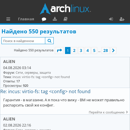
Главная
с
о
аг
о
х
ег
Найдено 550 результатов
ы
ру
ру
ку
о
и
Поиск
л
м
зк
м
д
ст
Страница
1
из
28
2
3
4
5
28
Найдено 550 результатов
1
След.
…
к
и
е
р
ALiEN
и
н
а
04.08.2026 03:14
та
ц
Форум:
Сети, серверы, защита
Тема:
incus: virtio-fs: tag <config> not found
ц
и
Ответы:
17
Просмотры:
920
и
я
Re: incus: virtio-fs: tag <config> not found
я
Гарантия - в магазине. А я пока что вижу - ВМ не может правильно
распарсить свой же конфиг.
Перейти к сообщению
ALiEN
02.08.2026 22:16
Форум:
Сети, серверы, защита