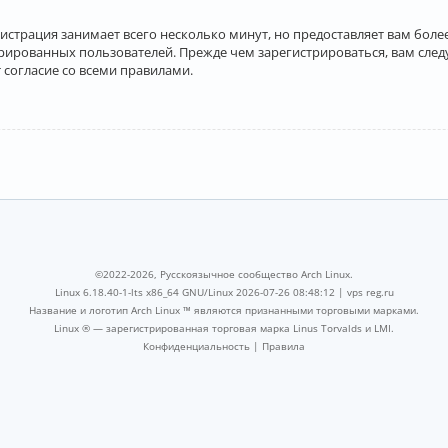
истрация занимает всего несколько минут, но предоставляет вам бо
рированных пользователей. Прежде чем зарегистрироваться, вам след
 согласие со всеми правилами.
©2022-2026, Русскоязычное сообщество Arch Linux.
Linux 6.18.40-1-lts x86_64 GNU/Linux 2026-07-26 08:48:12 |
vps reg.ru
Название и логотип Arch Linux ™ являются признанными торговыми марками.
Linux ® — зарегистрированная торговая марка Linus Torvalds и LMI.
Конфиденциальность
|
Правила