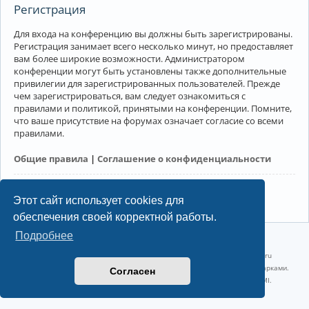
Регистрация
Для входа на конференцию вы должны быть зарегистрированы.
Регистрация занимает всего несколько минут, но предоставляет
вам более широкие возможности. Администратором
конференции могут быть установлены также дополнительные
привилегии для зарегистрированных пользователей. Прежде
чем зарегистрироваться, вам следует ознакомиться с
правилами и политикой, принятыми на конференции. Помните,
что ваше присутствие на форумах означает согласие со всеми
правилами.
Общие правила
|
Соглашение о конфиденциальности
Регистрация
Этот сайт использует cookies для
обеспечения своей корректной работы.
Подробнее
©2022-2026, Русскоязычное сообщество Arch Linux.
Linux 6.18.40-1-lts x86_64 GNU/Linux 2026-07-26 08:48:12 |
vps reg.ru
Название и логотип Arch Linux ™ являются признанными торговыми марками.
Согласен
Linux ® — зарегистрированная торговая марка Linus Torvalds и LMI.
Конфиденциальность
|
Правила