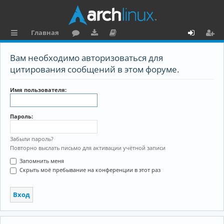
Главная
с
о
аг
о
х
ег
Вам необходимо авторизоваться для
ы
ру
ру
ку
о
и
цитирования сообщений в этом форуме.
л
м
зк
м
д
ст
Имя пользователя:
к
и
е
р
и
н
а
Пароль:
та
ц
ц
и
Забыли пароль?
Повторно выслать письмо для активации учётной записи
и
я
Запомнить меня
я
Скрыть моё пребывание на конференции в этот раз