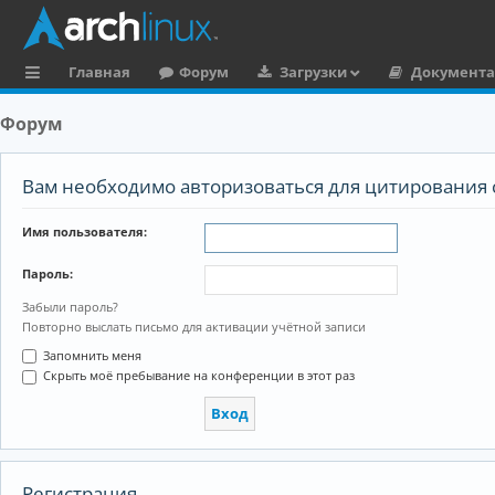
Главная
Форум
Загрузки
Документ
с
Форум
ы
л
Вам необходимо авторизоваться для цитирования 
к
Имя пользователя:
и
Пароль:
Забыли пароль?
Повторно выслать письмо для активации учётной записи
Запомнить меня
Скрыть моё пребывание на конференции в этот раз
Регистрация