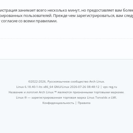
истрация занимает всего несколько минут, но предоставляет вам бо
рированных пользователей. Прежде чем зарегистрироваться, вам след
 согласие со всеми правилами.
©2022-2026, Русскоязычное сообщество Arch Linux.
Linux 6.18.40-1-lts x86_64 GNU/Linux 2026-07-26 08:48:12 |
vps reg.ru
Название и логотип Arch Linux ™ являются признанными торговыми марками.
Linux ® — зарегистрированная торговая марка Linus Torvalds и LMI.
Конфиденциальность
|
Правила