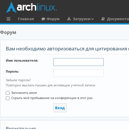
Главная
Форум
Загрузки
Документ
с
Форум
ы
л
Вам необходимо авторизоваться для цитирования 
к
Имя пользователя:
и
Пароль:
Забыли пароль?
Повторно выслать письмо для активации учётной записи
Запомнить меня
Скрыть моё пребывание на конференции в этот раз
Регистрация