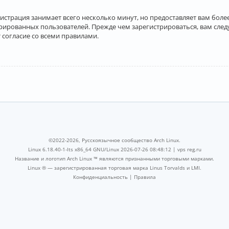
истрация занимает всего несколько минут, но предоставляет вам бо
рированных пользователей. Прежде чем зарегистрироваться, вам след
 согласие со всеми правилами.
©2022-2026, Русскоязычное сообщество Arch Linux.
Linux 6.18.40-1-lts x86_64 GNU/Linux 2026-07-26 08:48:12 |
vps reg.ru
Название и логотип Arch Linux ™ являются признанными торговыми марками.
Linux ® — зарегистрированная торговая марка Linus Torvalds и LMI.
Конфиденциальность
|
Правила