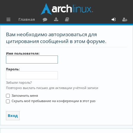
Главная
с
о
аг
о
х
ег
Вам необходимо авторизоваться для
ы
ру
ру
ку
о
и
цитирования сообщений в этом форуме.
л
м
зк
м
д
ст
Имя пользователя:
к
и
е
р
и
н
а
Пароль:
та
ц
ц
и
Забыли пароль?
Повторно выслать письмо для активации учётной записи
и
я
Запомнить меня
я
Скрыть моё пребывание на конференции в этот раз