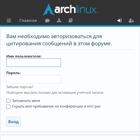
Главная
с
о
аг
о
х
ег
Вам необходимо авторизоваться для
ы
ру
ру
ку
о
и
цитирования сообщений в этом форуме.
л
м
зк
м
д
ст
Имя пользователя:
к
и
е
р
и
н
а
Пароль:
та
ц
ц
и
Забыли пароль?
Повторно выслать письмо для активации учётной записи
и
я
Запомнить меня
я
Скрыть моё пребывание на конференции в этот раз