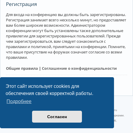
Регистрация
Для входа на конференцию вы должны быть зарегистрированы.
Регистрация занимает всего несколько минут, но предоставляет
вам более широкие возможности. Администратором
конференции могут быть установлены также дополнительные
привилегии для зарегистрированных пользователей. Прежде
чем зарегистрироваться, вам следует ознакомиться с
правилами и политикой, принятыми на конференции. Помните,
что ваше присутствие на форумах означает согласие со всеми
правилами.
Общие правила
|
Соглашение о конфиденциальности
Регистрация
Этот сайт использует cookies для
обеспечения своей корректной работы.
Подробнее
©2022-2026, Русскоязычное сообщество Arch Linux.
Linux 6.18.40-1-lts x86_64 GNU/Linux 2026-07-26 08:48:12 |
vps reg.ru
Название и логотип Arch Linux ™ являются признанными торговыми марками.
Согласен
Linux ® — зарегистрированная торговая марка Linus Torvalds и LMI.
Конфиденциальность
|
Правила