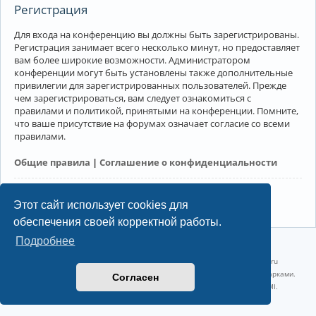
Регистрация
Для входа на конференцию вы должны быть зарегистрированы.
Регистрация занимает всего несколько минут, но предоставляет
вам более широкие возможности. Администратором
конференции могут быть установлены также дополнительные
привилегии для зарегистрированных пользователей. Прежде
чем зарегистрироваться, вам следует ознакомиться с
правилами и политикой, принятыми на конференции. Помните,
что ваше присутствие на форумах означает согласие со всеми
правилами.
Общие правила
|
Соглашение о конфиденциальности
Регистрация
Этот сайт использует cookies для
обеспечения своей корректной работы.
Подробнее
©2022-2026, Русскоязычное сообщество Arch Linux.
Linux 6.18.40-1-lts x86_64 GNU/Linux 2026-07-26 08:48:12 |
vps reg.ru
Название и логотип Arch Linux ™ являются признанными торговыми марками.
Согласен
Linux ® — зарегистрированная торговая марка Linus Torvalds и LMI.
Конфиденциальность
|
Правила