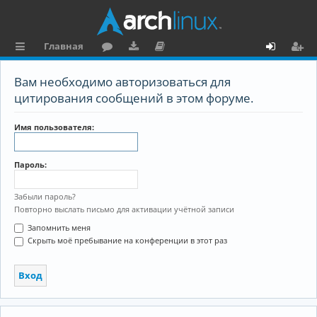
Главная
с
о
аг
о
х
ег
Вам необходимо авторизоваться для
ы
ру
ру
ку
о
и
цитирования сообщений в этом форуме.
л
м
зк
м
д
ст
Имя пользователя:
к
и
е
р
и
н
а
Пароль:
та
ц
ц
и
Забыли пароль?
Повторно выслать письмо для активации учётной записи
и
я
Запомнить меня
я
Скрыть моё пребывание на конференции в этот раз