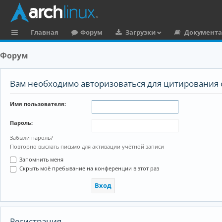
Главная
Форум
Загрузки
Документ
с
Форум
ы
л
Вам необходимо авторизоваться для цитирования 
к
Имя пользователя:
и
Пароль:
Забыли пароль?
Повторно выслать письмо для активации учётной записи
Запомнить меня
Скрыть моё пребывание на конференции в этот раз
Регистрация