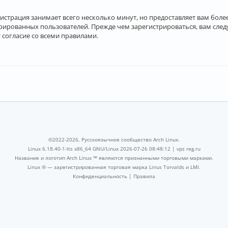
истрация занимает всего несколько минут, но предоставляет вам бо
рированных пользователей. Прежде чем зарегистрироваться, вам след
 согласие со всеми правилами.
©2022-2026, Русскоязычное сообщество Arch Linux.
Linux 6.18.40-1-lts x86_64 GNU/Linux 2026-07-26 08:48:12 |
vps reg.ru
Название и логотип Arch Linux ™ являются признанными торговыми марками.
Linux ® — зарегистрированная торговая марка Linus Torvalds и LMI.
Конфиденциальность
|
Правила