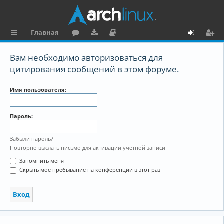
Главная
с
о
аг
о
х
ег
Вам необходимо авторизоваться для
ы
ру
ру
ку
о
и
цитирования сообщений в этом форуме.
л
м
зк
м
д
ст
Имя пользователя:
к
и
е
р
и
н
а
Пароль:
та
ц
ц
и
Забыли пароль?
Повторно выслать письмо для активации учётной записи
и
я
Запомнить меня
я
Скрыть моё пребывание на конференции в этот раз