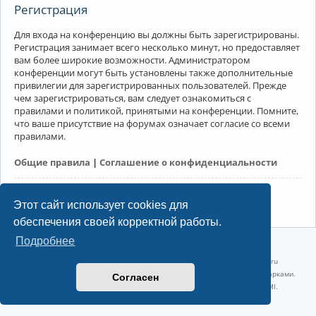
Регистрация
Для входа на конференцию вы должны быть зарегистрированы.
Регистрация занимает всего несколько минут, но предоставляет
вам более широкие возможности. Администратором
конференции могут быть установлены также дополнительные
привилегии для зарегистрированных пользователей. Прежде
чем зарегистрироваться, вам следует ознакомиться с
правилами и политикой, принятыми на конференции. Помните,
что ваше присутствие на форумах означает согласие со всеми
правилами.
Общие правила
|
Соглашение о конфиденциальности
Регистрация
Этот сайт использует cookies для
обеспечения своей корректной работы.
Подробнее
©2022-2026, Русскоязычное сообщество Arch Linux.
Linux 6.18.40-1-lts x86_64 GNU/Linux 2026-07-26 08:48:12 |
vps reg.ru
Название и логотип Arch Linux ™ являются признанными торговыми марками.
Согласен
Linux ® — зарегистрированная торговая марка Linus Torvalds и LMI.
Конфиденциальность
|
Правила