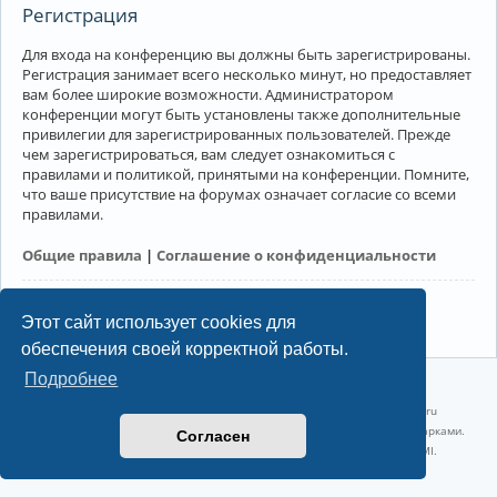
Регистрация
Для входа на конференцию вы должны быть зарегистрированы.
Регистрация занимает всего несколько минут, но предоставляет
вам более широкие возможности. Администратором
конференции могут быть установлены также дополнительные
привилегии для зарегистрированных пользователей. Прежде
чем зарегистрироваться, вам следует ознакомиться с
правилами и политикой, принятыми на конференции. Помните,
что ваше присутствие на форумах означает согласие со всеми
правилами.
Общие правила
|
Соглашение о конфиденциальности
Регистрация
Этот сайт использует cookies для
обеспечения своей корректной работы.
Подробнее
©2022-2026, Русскоязычное сообщество Arch Linux.
Linux 6.18.40-1-lts x86_64 GNU/Linux 2026-07-26 08:48:12 |
vps reg.ru
Название и логотип Arch Linux ™ являются признанными торговыми марками.
Согласен
Linux ® — зарегистрированная торговая марка Linus Torvalds и LMI.
Конфиденциальность
|
Правила