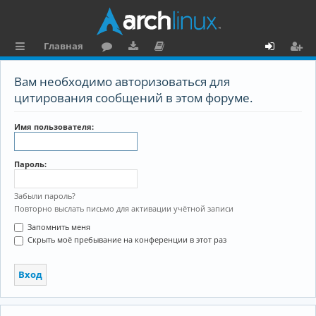
Главная
с
о
аг
о
х
ег
Вам необходимо авторизоваться для
ы
ру
ру
ку
о
и
цитирования сообщений в этом форуме.
л
м
зк
м
д
ст
Имя пользователя:
к
и
е
р
и
н
а
Пароль:
та
ц
ц
и
Забыли пароль?
Повторно выслать письмо для активации учётной записи
и
я
Запомнить меня
я
Скрыть моё пребывание на конференции в этот раз