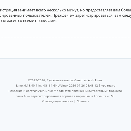
истрация занимает всего несколько минут, но предоставляет вам бо
рированных пользователей. Прежде чем зарегистрироваться, вам след
 согласие со всеми правилами.
©2022-2026, Русскоязычное сообщество Arch Linux.
Linux 6.18.40-1-lts x86_64 GNU/Linux 2026-07-26 08:48:12 |
vps reg.ru
Название и логотип Arch Linux ™ являются признанными торговыми марками.
Linux ® — зарегистрированная торговая марка Linus Torvalds и LMI.
Конфиденциальность
|
Правила