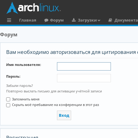
Главная
Форум
Загрузки
Документ
с
Форум
ы
л
Вам необходимо авторизоваться для цитирования 
к
Имя пользователя:
и
Пароль:
Забыли пароль?
Повторно выслать письмо для активации учётной записи
Запомнить меня
Скрыть моё пребывание на конференции в этот раз
Регистрация