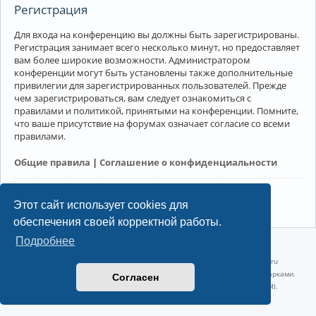
Регистрация
Для входа на конференцию вы должны быть зарегистрированы.
Регистрация занимает всего несколько минут, но предоставляет
вам более широкие возможности. Администратором
конференции могут быть установлены также дополнительные
привилегии для зарегистрированных пользователей. Прежде
чем зарегистрироваться, вам следует ознакомиться с
правилами и политикой, принятыми на конференции. Помните,
что ваше присутствие на форумах означает согласие со всеми
правилами.
Общие правила
|
Соглашение о конфиденциальности
Регистрация
Этот сайт использует cookies для
обеспечения своей корректной работы.
Подробнее
©2022-2026, Русскоязычное сообщество Arch Linux.
Linux 6.18.40-1-lts x86_64 GNU/Linux 2026-07-26 08:48:12 |
vps reg.ru
Название и логотип Arch Linux ™ являются признанными торговыми марками.
Согласен
Linux ® — зарегистрированная торговая марка Linus Torvalds и LMI.
Конфиденциальность
|
Правила