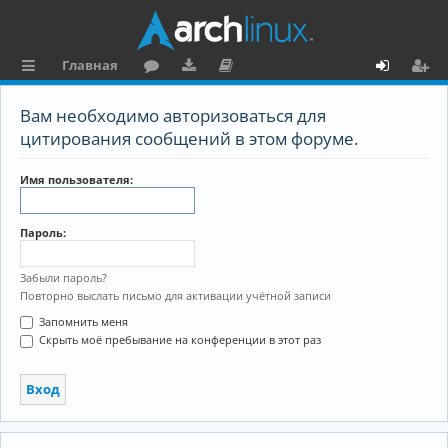
Главная
с
о
аг
о
х
ег
Вам необходимо авторизоваться для
ы
ру
ру
ку
о
и
цитирования сообщений в этом форуме.
л
м
зк
м
д
ст
Имя пользователя:
к
и
е
р
и
н
а
Пароль:
та
ц
ц
и
Забыли пароль?
Повторно выслать письмо для активации учётной записи
и
я
Запомнить меня
я
Скрыть моё пребывание на конференции в этот раз