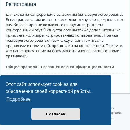
Регистрация
Для входа на конференцию вы должны быть зарегистрированы.
Регистрация занимает всего несколько минут, но предоставляет
вам более широкие возможности. Администратором
конференции могут быть установлены также дополнительные
привилегии для зарегистрированных пользователей. Прежде
чем зарегистрироваться, вам следует ознакомиться с
правилами и политикой, принятыми на конференции. Помните,
что ваше присутствие на форумах означает согласие со всеми
правилами.
Общие правила
|
Соглашение о конфиденциальности
Регистрация
Этот сайт использует cookies для
обеспечения своей корректной работы.
Подробнее
©2022-2026, Русскоязычное сообщество Arch Linux.
Linux 6.18.40-1-lts x86_64 GNU/Linux 2026-07-26 08:48:12 |
vps reg.ru
Название и логотип Arch Linux ™ являются признанными торговыми марками.
Согласен
Linux ® — зарегистрированная торговая марка Linus Torvalds и LMI.
Конфиденциальность
|
Правила