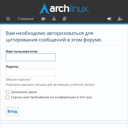
Главная
с
о
аг
о
х
ег
Вам необходимо авторизоваться для
ы
ру
ру
ку
о
и
цитирования сообщений в этом форуме.
л
м
зк
м
д
ст
Имя пользователя:
к
и
е
р
и
н
а
Пароль:
та
ц
ц
и
Забыли пароль?
Повторно выслать письмо для активации учётной записи
и
я
Запомнить меня
я
Скрыть моё пребывание на конференции в этот раз