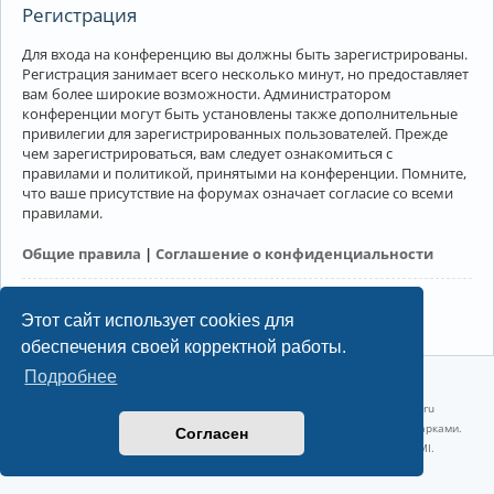
Регистрация
Для входа на конференцию вы должны быть зарегистрированы.
Регистрация занимает всего несколько минут, но предоставляет
вам более широкие возможности. Администратором
конференции могут быть установлены также дополнительные
привилегии для зарегистрированных пользователей. Прежде
чем зарегистрироваться, вам следует ознакомиться с
правилами и политикой, принятыми на конференции. Помните,
что ваше присутствие на форумах означает согласие со всеми
правилами.
Общие правила
|
Соглашение о конфиденциальности
Регистрация
Этот сайт использует cookies для
обеспечения своей корректной работы.
Подробнее
©2022-2026, Русскоязычное сообщество Arch Linux.
Linux 6.18.40-1-lts x86_64 GNU/Linux 2026-07-26 08:48:12 |
vps reg.ru
Название и логотип Arch Linux ™ являются признанными торговыми марками.
Согласен
Linux ® — зарегистрированная торговая марка Linus Torvalds и LMI.
Конфиденциальность
|
Правила