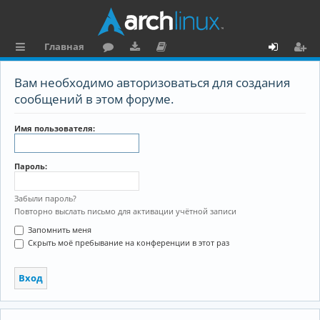
Главная
с
о
аг
о
х
ег
Вам необходимо авторизоваться для создания
ы
ру
ру
ку
о
и
сообщений в этом форуме.
л
м
зк
м
д
ст
Имя пользователя:
к
и
е
р
и
н
а
Пароль:
та
ц
ц
и
Забыли пароль?
Повторно выслать письмо для активации учётной записи
и
я
Запомнить меня
я
Скрыть моё пребывание на конференции в этот раз