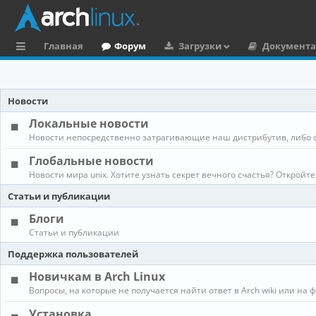
Главная
Форум
Загрузки
Документ
с
ы
Новости
л
Локальные новости
к
Новости непосредственно затрагивающие наш дистрибутив, либо 
и
Глобальные новости
Новости мира unix. Хотите узнать секрет вечного счастья? Откройте
Статьи и публикации
Блоги
Статьи и публикации
Поддержка пользователей
Новичкам в Arch Linux
Вопросы, на которые не получается найти ответ в Arch wiki или на 
Установка