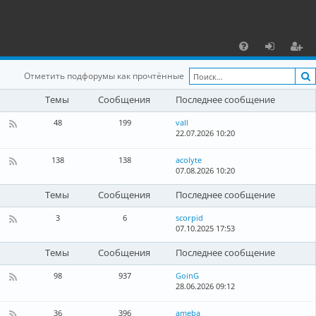
С
F
х
ег
Отметить подфорумы как прочтённые
A
о
и
Темы
Сообщения
Последнее сообщение
Q
д
ст
48
199
vall
р
22.07.2026 10:20
К
а
а
н
138
138
acolyte
а
07.08.2026 10:20
К
ц
л
а
-
н
и
Темы
Сообщения
Последнее сообщение
Л
а
о
л
я
3
6
scorpid
к
-
07.10.2025 17:53
а
К
Г
л
а
л
ь
н
Темы
Сообщения
Последнее сообщение
о
н
а
б
ы
л
98
937
GoinG
а
е
-
28.06.2026 09:12
К
л
н
Б
а
ь
о
л
н
н
36
396
ameba
в
о