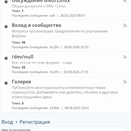
Обсуждение GNU/Linux
R
n
к
E
К
Общая дискуссия о GNU / Linux
о
а
Темы:
1
н
н
Последнее сообщение:
vall
26.03.2023 09:07
н
а
ы
л
Вклад в сообщество
е
-
м
К
Вопросы организации, предложения по улучшению
О
е
а
форума
б
н
н
с
е
Темы:
16
а
у
д
Последнее сообщение:
ALiEN
28.06.2026 20:33
л
ж
ж
-
д
е
/dev/null
В
е
р
к
К
н
Всё, что не по теме форума -- сюда
ы
л
а
и
Темы:
33
(
а
н
е
Последнее сообщение:
ALiEN
02.08.2026 21:55
W
д
а
G
M
в
л
N
Галерея
)
с
-
U
и
К
о
Публикуйте свои скриншоты в ежемесячных темах
/
/
к
а
о
скриншотов. Добавляйте или делитесь обоями и другими
d
L
о
н
б
иллюстрациями здесь
e
i
м
а
щ
v
n
Темы:
3
п
л
е
/
u
Последнее сообщение:
x230w
08.08.2025 23:01
о
-
с
n
x
з
Г
т
u
и
а
в
l
Вход
•
Регистрация
т
л
о
l
о
е
р
р
Имя пользователя: