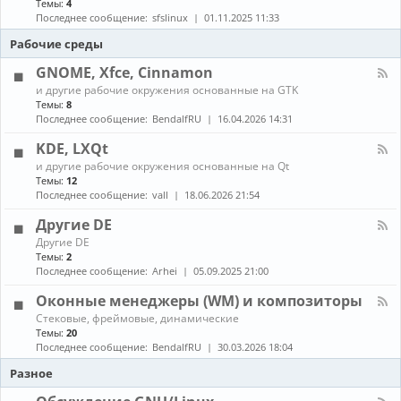
Темы:
4
е
с
о
н
в
т
Последнее сообщение:
sfslinux
01.11.2025 11:33
б
а
о
а
н
л
Рабочие среды
д
н
о
-
о
о
в
С
GNOME, Xfce, Cinnamon
в
в
л
б
к
К
е
и другие рабочие окружения основанные на GTK
о
а
а
н
Темы:
8
р
и
н
и
Последнее сообщение:
BendalfRU
16.04.2026 14:31
к
о
а
я
а
б
л
KDE, LXQt
п
н
-
а
К
о
и другие рабочие окружения основанные на Qt
G
к
а
в
Темы:
12
N
е
н
л
O
Последнее сообщение:
vall
18.06.2026 21:54
т
а
е
M
о
л
н
E
Другие DE
в
-
и
,
К
Другие DE
K
е
X
а
Темы:
2
D
п
f
н
E
Последнее сообщение:
Arhei
05.09.2025 21:00
а
c
а
,
к
e
л
L
Оконные менеджеры (WM) и композиторы
е
,
-
X
т
C
К
Стековые, фреймовые, динамические
Д
Q
о
i
а
Темы:
20
р
t
в
n
н
у
Последнее сообщение:
BendalfRU
30.03.2026 18:04
и
n
а
г
з
a
л
Разное
и
A
m
-
е
U
o
О
D