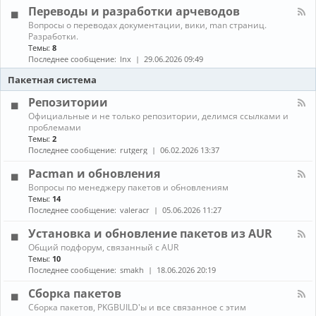
л
г
е
Переводы и разработки арчеводов
ы
-
р
д
С
а
К
Вопросы о переводах документации, вики, man страниц.
и
е
м
а
Разработки.
а
т
м
н
Темы:
8
и
и
ы
а
Последнее сообщение:
lnx
29.06.2026 09:49
и
,
л
г
с
-
Пакетная система
р
е
П
ы
р
е
Репозитории
в
р
К
Официальные и не только репозитории, делимся ссылками и
е
е
а
проблемами
р
в
н
ы
Темы:
2
о
а
,
д
Последнее сообщение:
rutgerg
06.02.2026 13:37
л
з
ы
-
а
и
Pacman и обновления
Р
щ
р
К
Вопросы по менеджеру пакетов и обновлениям
е
и
а
а
п
Темы:
14
т
з
н
о
Последнее сообщение:
valeracr
05.06.2026 11:27
а
р
а
з
а
л
и
Установка и обновление пакетов из AUR
б
-
т
о
К
Общий подфорум, связанный с AUR
P
о
т
а
Темы:
10
a
р
к
н
c
Последнее сообщение:
smakh
18.06.2026 20:19
и
и
а
m
и
а
л
a
Сборка пакетов
р
-
n
К
Сборка пакетов, PKGBUILD'ы и все связанное с этим
ч
У
и
а