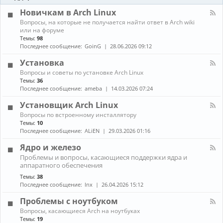
-
ы
и
Б
Новичкам в Arch Linux
е
л
н
К
Вопросы, на которые не получается найти ответ в Arch wiki
о
о
а
или на форуме
г
в
н
Темы:
98
и
о
а
Последнее сообщение:
GoinG
28.06.2026 09:12
с
л
т
-
Установка
и
Н
К
Вопросы и советы по установке Arch Linux
о
а
в
Темы:
36
н
и
Последнее сообщение:
ameba
14.03.2026 07:24
а
ч
л
к
Установщик Arch Linux
-
а
К
Вопросы по встроенному инсталлятору
У
м
а
Темы:
10
с
в
н
т
Последнее сообщение:
ALiEN
29.03.2026 01:16
A
а
а
r
л
н
Ядро и железо
c
-
о
h
К
Проблемы и вопросы, касающиеся поддержки ядра и
У
в
L
а
аппаратного обеспечения
с
к
i
н
т
а
Темы:
38
n
а
а
Последнее сообщение:
lnx
26.04.2026 15:12
u
л
н
x
-
о
Проблемы с ноутбуком
Я
в
д
К
щ
Вопросы, касающиеся Arch на ноутбуках
р
а
и
Темы:
19
о