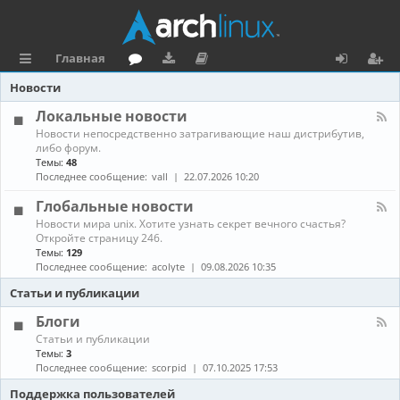
Главная
с
о
аг
о
х
ег
Новости
ы
ру
ру
ку
о
и
Локальные новости
К
Новости непосредственно затрагивающие наш дистрибутив,
л
м
зк
м
д
ст
а
либо форум.
н
Темы:
48
к
и
е
р
а
Последнее сообщение:
vall
22.07.2026 10:20
л
и
н
а
-
Глобальные новости
Л
та
ц
К
Новости мира unix. Хотите узнать секрет вечного счастья?
о
а
Откройте страницу 246.
к
ц
и
н
а
Темы:
129
а
л
Последнее сообщение:
acolyte
09.08.2026 10:35
и
я
л
ь
-
н
Статьи и публикации
я
Г
ы
л
е
Блоги
о
н
К
Статьи и публикации
б
о
а
Темы:
3
а
в
н
Последнее сообщение:
scorpid
07.10.2025 17:53
л
о
а
ь
с
л
Поддержка пользователей
н
т