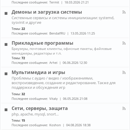
н
к
Последнее сообщение:
Termit
18.03.2026 21:21
и
а
A
ж
л
r
Демоны и загрузка системы
е
-
c
К
л
Системные сервисы и системы инициализации: systemd,
П
h
а
е
sysvinit и другие
р
L
н
з
о
i
Темы:
22
а
о
б
n
Последнее сообщение:
BendalfRU
13.05.2026 11:25
л
л
u
-
е
x
Прикладные программы
Д
м
е
К
ы
Браузеры, почтовые клиенты, офисные пакеты, файловые
м
а
с
менеджеры, редакторы и т.п.
о
н
н
Темы:
72
н
а
о
Последнее сообщение:
Arhei
06.06.2026 12:30
ы
л
у
и
-
т
Мультимедиа и игры
з
П
б
К
а
Проблемы с аудио / видео / изображениями,
р
у
а
г
воспроизведение, создание и редактирование. Также для
и
к
н
р
к
поддержки и обсуждения игр
о
а
у
л
м
Темы:
32
л
з
а
Последнее сообщение:
Vitaly
06.05.2026 21:08
-
к
д
М
а
н
Сети, серверы, защита
у
с
ы
л
и
К
е
php, apache, mysql, snort...
ь
с
а
п
Темы:
15
т
т
н
р
и
Последнее сообщение:
Koshon
04.08.2026 18:38
е
а
о
м
м