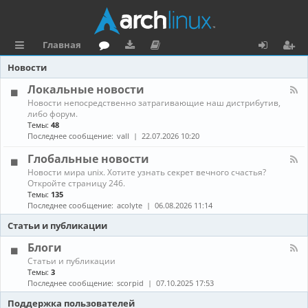
Главная
с
о
аг
о
х
ег
Новости
ы
ру
ру
ку
о
и
Локальные новости
К
Новости непосредственно затрагивающие наш дистрибутив,
л
м
зк
м
д
ст
а
либо форум.
н
Темы:
48
к
и
е
р
а
Последнее сообщение:
vall
22.07.2026 10:20
л
и
н
а
-
Глобальные новости
Л
та
ц
К
Новости мира unix. Хотите узнать секрет вечного счастья?
о
а
Откройте страницу 246.
к
ц
и
н
а
Темы:
135
а
л
Последнее сообщение:
acolyte
06.08.2026 11:14
и
я
л
ь
-
н
Статьи и публикации
я
Г
ы
л
е
Блоги
о
н
К
Статьи и публикации
б
о
а
Темы:
3
а
в
н
Последнее сообщение:
scorpid
07.10.2025 17:53
л
о
а
ь
с
л
Поддержка пользователей
н
т