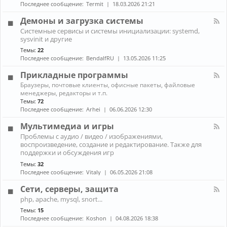
н
к
Последнее сообщение:
Termit
18.03.2026 21:21
и
а
A
ж
л
r
Демоны и загрузка системы
е
-
c
К
л
Системные сервисы и системы инициализации: systemd,
П
h
а
е
sysvinit и другие
р
L
н
з
о
i
Темы:
22
а
о
б
n
Последнее сообщение:
BendalfRU
13.05.2026 11:25
л
л
u
-
е
x
Прикладные программы
Д
м
е
К
ы
Браузеры, почтовые клиенты, офисные пакеты, файловые
м
а
с
менеджеры, редакторы и т.п.
о
н
н
Темы:
72
н
а
о
Последнее сообщение:
Arhei
06.06.2026 12:30
ы
л
у
и
-
т
Мультимедиа и игры
з
П
б
К
а
Проблемы с аудио / видео / изображениями,
р
у
а
г
воспроизведение, создание и редактирование. Также для
и
к
н
р
к
поддержки и обсуждения игр
о
а
у
л
м
Темы:
32
л
з
а
Последнее сообщение:
Vitaly
06.05.2026 21:08
-
к
д
М
а
н
Сети, серверы, защита
у
с
ы
л
и
К
е
php, apache, mysql, snort...
ь
с
а
п
Темы:
15
т
т
н
р
и
Последнее сообщение:
Koshon
04.08.2026 18:38
е
а
о
м
м