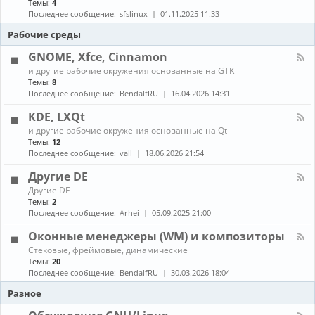
Темы:
4
е
с
о
н
в
т
Последнее сообщение:
sfslinux
01.11.2025 11:33
б
а
о
а
н
л
Рабочие среды
д
н
о
-
о
о
в
С
GNOME, Xfce, Cinnamon
в
в
л
б
к
К
е
и другие рабочие окружения основанные на GTK
о
а
а
н
Темы:
8
р
и
н
и
Последнее сообщение:
BendalfRU
16.04.2026 14:31
к
о
а
я
а
б
л
KDE, LXQt
п
н
-
а
К
о
и другие рабочие окружения основанные на Qt
G
к
а
в
Темы:
12
N
е
н
л
O
Последнее сообщение:
vall
18.06.2026 21:54
т
а
е
M
о
л
н
E
Другие DE
в
-
и
,
К
Другие DE
K
е
X
а
Темы:
2
D
п
f
н
E
Последнее сообщение:
Arhei
05.09.2025 21:00
а
c
а
,
к
e
л
L
Оконные менеджеры (WM) и композиторы
е
,
-
X
т
C
К
Стековые, фреймовые, динамические
Д
Q
о
i
а
Темы:
20
р
t
в
n
н
у
Последнее сообщение:
BendalfRU
30.03.2026 18:04
и
n
а
г
з
a
л
Разное
и
A
m
-
е
U
o
О
D