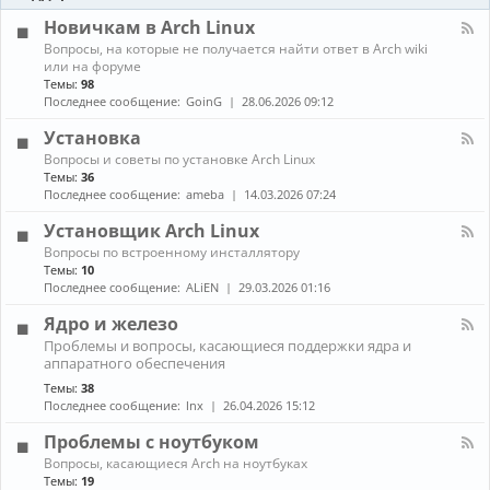
-
ы
и
Б
Новичкам в Arch Linux
е
л
н
К
Вопросы, на которые не получается найти ответ в Arch wiki
о
о
а
или на форуме
г
в
н
Темы:
98
и
о
а
Последнее сообщение:
GoinG
28.06.2026 09:12
с
л
т
-
Установка
и
Н
К
Вопросы и советы по установке Arch Linux
о
а
в
Темы:
36
н
и
Последнее сообщение:
ameba
14.03.2026 07:24
а
ч
л
к
Установщик Arch Linux
-
а
К
Вопросы по встроенному инсталлятору
У
м
а
Темы:
10
с
в
н
т
Последнее сообщение:
ALiEN
29.03.2026 01:16
A
а
а
r
л
н
Ядро и железо
c
-
о
h
К
Проблемы и вопросы, касающиеся поддержки ядра и
У
в
L
а
аппаратного обеспечения
с
к
i
н
т
а
Темы:
38
n
а
а
Последнее сообщение:
lnx
26.04.2026 15:12
u
л
н
x
-
о
Проблемы с ноутбуком
Я
в
д
К
щ
Вопросы, касающиеся Arch на ноутбуках
р
а
и
Темы:
19
о