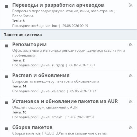
л
г
е
Переводы и разработки арчеводов
ы
-
р
д
С
а
К
Вопросы о переводах документации, вики, man страниц.
и
е
м
а
Разработки.
а
т
м
н
Темы:
8
и
и
ы
а
Последнее сообщение:
lnx
29.06.2026 09:49
и
,
л
г
с
-
Пакетная система
р
е
П
ы
р
е
Репозитории
в
р
К
Официальные и не только репозитории, делимся ссылками и
е
е
а
проблемами
р
в
н
ы
Темы:
2
о
а
,
д
Последнее сообщение:
rutgerg
06.02.2026 13:37
л
з
ы
-
а
и
Pacman и обновления
Р
щ
р
К
Вопросы по менеджеру пакетов и обновлениям
е
и
а
а
п
Темы:
14
т
з
н
о
Последнее сообщение:
valeracr
05.06.2026 11:27
а
р
а
з
а
л
и
Установка и обновление пакетов из AUR
б
-
т
о
К
Общий подфорум, связанный с AUR
P
о
т
а
Темы:
10
a
р
к
н
c
Последнее сообщение:
smakh
18.06.2026 20:19
и
и
а
m
и
а
л
a
Сборка пакетов
р
-
n
К
Сборка пакетов, PKGBUILD'ы и все связанное с этим
ч
У
и
а