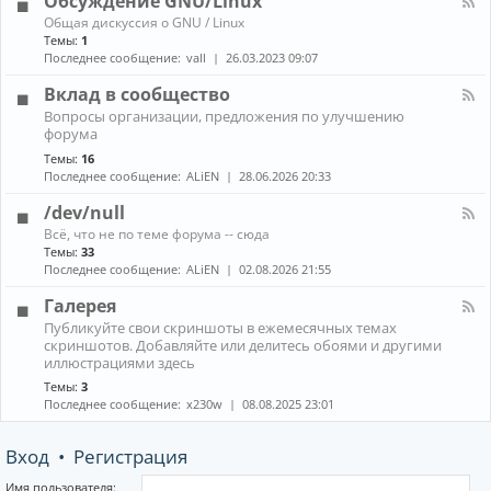
Обсуждение GNU/Linux
R
n
к
E
К
Общая дискуссия о GNU / Linux
о
а
Темы:
1
н
н
Последнее сообщение:
vall
26.03.2023 09:07
н
а
ы
л
Вклад в сообщество
е
-
м
К
Вопросы организации, предложения по улучшению
О
е
а
форума
б
н
н
с
е
Темы:
16
а
у
д
Последнее сообщение:
ALiEN
28.06.2026 20:33
л
ж
ж
-
д
е
/dev/null
В
е
р
к
К
н
Всё, что не по теме форума -- сюда
ы
л
а
и
Темы:
33
(
а
н
е
Последнее сообщение:
ALiEN
02.08.2026 21:55
W
д
а
G
M
в
л
N
Галерея
)
с
-
U
и
К
о
Публикуйте свои скриншоты в ежемесячных темах
/
/
к
а
о
скриншотов. Добавляйте или делитесь обоями и другими
d
L
о
н
б
иллюстрациями здесь
e
i
м
а
щ
v
n
Темы:
3
п
л
е
/
u
Последнее сообщение:
x230w
08.08.2025 23:01
о
-
с
n
x
з
Г
т
u
и
а
в
l
Вход
•
Регистрация
т
л
о
l
о
е
р
р
Имя пользователя: