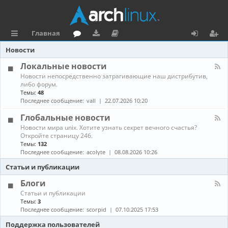
Главная
с
о
аг
о
х
ег
Новости
ы
ру
ру
ку
о
и
Локальные новости
К
Новости непосредственно затрагивающие наш дистрибутив,
л
м
зк
м
д
ст
а
либо форум.
н
Темы:
48
к
и
е
р
а
Последнее сообщение:
vall
22.07.2026 10:20
л
и
н
а
-
Глобальные новости
Л
та
ц
К
Новости мира unix. Хотите узнать секрет вечного счастья?
о
а
Откройте страницу 246.
к
ц
и
н
а
Темы:
132
а
л
Последнее сообщение:
acolyte
08.08.2026 10:26
и
я
л
ь
-
н
Статьи и публикации
я
Г
ы
л
е
Блоги
о
н
К
Статьи и публикации
б
о
а
Темы:
3
а
в
н
Последнее сообщение:
scorpid
07.10.2025 17:53
л
о
а
ь
с
л
Поддержка пользователей
н
т