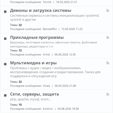
н
к
Последнее сообщение:
Termit
18.03.2026 21:21
и
а
A
ж
л
r
Демоны и загрузка системы
е
-
c
К
л
Системные сервисы и системы инициализации: systemd,
П
h
а
е
sysvinit и другие
р
L
н
з
о
i
Темы:
22
а
о
б
n
Последнее сообщение:
BendalfRU
13.05.2026 11:25
л
л
u
-
е
x
Прикладные программы
Д
м
е
К
ы
Браузеры, почтовые клиенты, офисные пакеты, файловые
м
а
с
менеджеры, редакторы и т.п.
о
н
н
Темы:
72
н
а
о
Последнее сообщение:
Arhei
06.06.2026 12:30
ы
л
у
и
-
т
Мультимедиа и игры
з
П
б
К
а
Проблемы с аудио / видео / изображениями,
р
у
а
г
воспроизведение, создание и редактирование. Также для
и
к
н
р
к
поддержки и обсуждения игр
о
а
у
л
м
Темы:
32
л
з
а
Последнее сообщение:
Vitaly
06.05.2026 21:08
-
к
д
М
а
н
Сети, серверы, защита
у
с
ы
л
и
К
е
php, apache, mysql, snort...
ь
с
а
п
Темы:
15
т
т
н
р
и
Последнее сообщение:
Koshon
04.08.2026 18:38
е
а
о
м
м