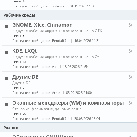
Темы:
4
е
с
о
н
в
т
Последнее сообщение:
sfslinux
01.11.2025 11:33
б
а
о
а
н
л
Рабочие среды
д
н
о
-
о
о
в
С
GNOME, Xfce, Cinnamon
в
в
л
б
к
К
е
и другие рабочие окружения основанные на GTK
о
а
а
н
Темы:
8
р
и
н
и
Последнее сообщение:
BendalfRU
16.04.2026 14:31
к
о
а
я
а
б
л
KDE, LXQt
п
н
-
а
К
о
и другие рабочие окружения основанные на Qt
G
к
а
в
Темы:
12
N
е
н
л
O
Последнее сообщение:
vall
18.06.2026 21:54
т
а
е
M
о
л
н
E
Другие DE
в
-
и
,
К
Другие DE
K
е
X
а
Темы:
2
D
п
f
н
E
Последнее сообщение:
Arhei
05.09.2025 21:00
а
c
а
,
к
e
л
L
Оконные менеджеры (WM) и композиторы
е
,
-
X
т
C
К
Стековые, фреймовые, динамические
Д
Q
о
i
а
Темы:
20
р
t
в
n
н
у
Последнее сообщение:
BendalfRU
30.03.2026 18:04
и
n
а
г
з
a
л
Разное
и
A
m
-
е
U
o
О
D