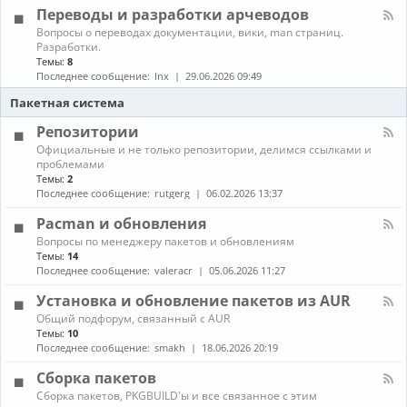
л
г
е
Переводы и разработки арчеводов
ы
-
р
д
С
а
К
Вопросы о переводах документации, вики, man страниц.
и
е
м
а
Разработки.
а
т
м
н
Темы:
8
и
и
ы
а
Последнее сообщение:
lnx
29.06.2026 09:49
и
,
л
г
с
-
Пакетная система
р
е
П
ы
р
е
Репозитории
в
р
К
Официальные и не только репозитории, делимся ссылками и
е
е
а
проблемами
р
в
н
ы
Темы:
2
о
а
,
д
Последнее сообщение:
rutgerg
06.02.2026 13:37
л
з
ы
-
а
и
Pacman и обновления
Р
щ
р
К
Вопросы по менеджеру пакетов и обновлениям
е
и
а
а
п
Темы:
14
т
з
н
о
Последнее сообщение:
valeracr
05.06.2026 11:27
а
р
а
з
а
л
и
Установка и обновление пакетов из AUR
б
-
т
о
К
Общий подфорум, связанный с AUR
P
о
т
а
Темы:
10
a
р
к
н
c
Последнее сообщение:
smakh
18.06.2026 20:19
и
и
а
m
и
а
л
a
Сборка пакетов
р
-
n
К
Сборка пакетов, PKGBUILD'ы и все связанное с этим
ч
У
и
а