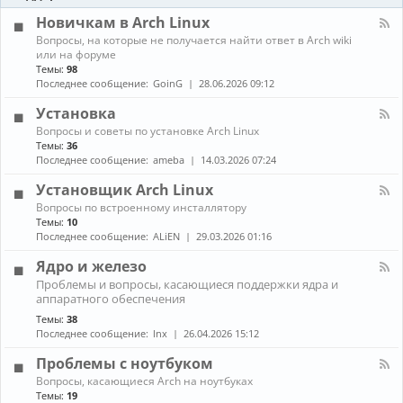
-
ы
и
Б
Новичкам в Arch Linux
е
л
н
К
Вопросы, на которые не получается найти ответ в Arch wiki
о
о
а
или на форуме
г
в
н
Темы:
98
и
о
а
Последнее сообщение:
GoinG
28.06.2026 09:12
с
л
т
-
Установка
и
Н
К
Вопросы и советы по установке Arch Linux
о
а
в
Темы:
36
н
и
Последнее сообщение:
ameba
14.03.2026 07:24
а
ч
л
к
Установщик Arch Linux
-
а
К
Вопросы по встроенному инсталлятору
У
м
а
Темы:
10
с
в
н
т
Последнее сообщение:
ALiEN
29.03.2026 01:16
A
а
а
r
л
н
Ядро и железо
c
-
о
h
К
Проблемы и вопросы, касающиеся поддержки ядра и
У
в
L
а
аппаратного обеспечения
с
к
i
н
т
а
Темы:
38
n
а
а
Последнее сообщение:
lnx
26.04.2026 15:12
u
л
н
x
-
о
Проблемы с ноутбуком
Я
в
д
К
щ
Вопросы, касающиеся Arch на ноутбуках
р
а
и
Темы:
19
о