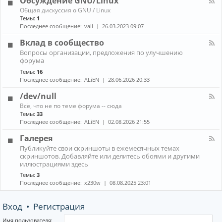
Обсуждение GNU/Linux
R
n
к
E
К
Общая дискуссия о GNU / Linux
о
а
Темы:
1
н
н
Последнее сообщение:
vall
26.03.2023 09:07
н
а
ы
л
Вклад в сообщество
е
-
м
К
Вопросы организации, предложения по улучшению
О
е
а
форума
б
н
н
с
е
Темы:
16
а
у
д
Последнее сообщение:
ALiEN
28.06.2026 20:33
л
ж
ж
-
д
е
/dev/null
В
е
р
к
К
н
Всё, что не по теме форума -- сюда
ы
л
а
и
Темы:
33
(
а
н
е
Последнее сообщение:
ALiEN
02.08.2026 21:55
W
д
а
G
M
в
л
N
Галерея
)
с
-
U
и
К
о
Публикуйте свои скриншоты в ежемесячных темах
/
/
к
а
о
скриншотов. Добавляйте или делитесь обоями и другими
d
L
о
н
б
иллюстрациями здесь
e
i
м
а
щ
v
n
Темы:
3
п
л
е
/
u
Последнее сообщение:
x230w
08.08.2025 23:01
о
-
с
n
x
з
Г
т
u
и
а
в
l
Вход
•
Регистрация
т
л
о
l
о
е
р
р
Имя пользователя: