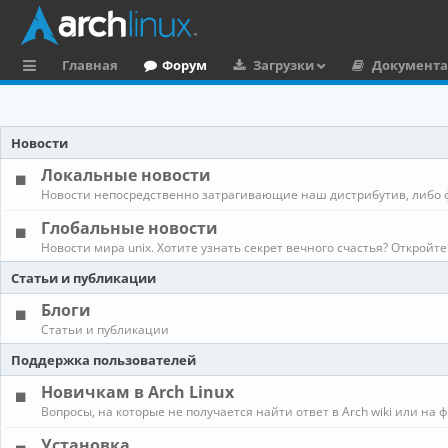
Главная
Форум
Загрузки
Документ
с
ы
Новости
л
Локальные новости
к
Новости непосредственно затрагивающие наш дистрибутив, либо 
и
Глобальные новости
Новости мира unix. Хотите узнать секрет вечного счастья? Откройте
Статьи и публикации
Блоги
Статьи и публикации
Поддержка пользователей
Новичкам в Arch Linux
Вопросы, на которые не получается найти ответ в Arch wiki или на 
Установка