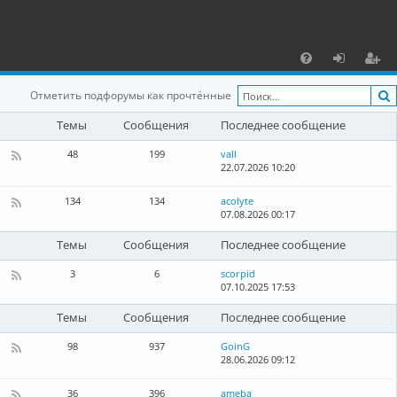
С
F
х
ег
Отметить подфорумы как прочтённые
A
о
и
Темы
Сообщения
Последнее сообщение
Q
д
ст
48
199
vall
р
22.07.2026 10:20
К
а
а
н
134
134
acolyte
а
07.08.2026 00:17
К
ц
л
а
-
н
и
Темы
Сообщения
Последнее сообщение
Л
а
о
л
я
3
6
scorpid
к
-
07.10.2025 17:53
а
К
Г
л
а
л
ь
н
Темы
Сообщения
Последнее сообщение
о
н
а
б
ы
л
98
937
GoinG
а
е
-
28.06.2026 09:12
К
л
н
Б
а
ь
о
л
н
н
36
396
ameba
в
о