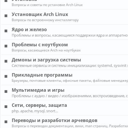
Вопросы и советы по установке Arch Linux
Установщик Arch Linux
Вопросы по встроенному инсталлятору
Ядро и железо
Проблемы и вопросы, касающиеся поддержки ядра и аппаратно
Проблемы с ноутбуком
Вопросы, касающиеся Arch на ноутбуках
Демоны и загрузка системы
Системные сервисы и системы инициализации: systemd, sysvinit 
Прикладные программы
Браузеры, почтовые клиенты, офисные пакеты, файловые менеджеры
Мультимедиа и игры
Проблемы с аудио / видео / изображениями, воспроизведение, 
Сети, серверы, защита
php, apache, mysql, snort...
Переводы и разработки арчеводов
Вопросы о переводах документации, вики, man страниц. Разработки