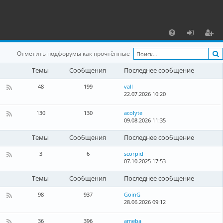
С
F
х
ег
Отметить подфорумы как прочтённые
A
о
и
Темы
Сообщения
Последнее сообщение
Q
д
ст
48
199
vall
р
22.07.2026 10:20
К
а
а
н
130
130
acolyte
а
09.08.2026 11:35
К
ц
л
а
-
н
и
Темы
Сообщения
Последнее сообщение
Л
а
о
л
я
3
6
scorpid
к
-
07.10.2025 17:53
а
К
Г
л
а
л
ь
н
Темы
Сообщения
Последнее сообщение
о
н
а
б
ы
л
98
937
GoinG
а
е
-
28.06.2026 09:12
К
л
н
Б
а
ь
о
л
н
н
36
396
ameba
в
о