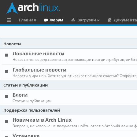
Главная
Форум
Загрузки
Документ
с
ы
Новости
л
Локальные новости
к
Новости непосредственно затрагивающие наш дистрибутив, либо 
и
Глобальные новости
Новости мира unix. Хотите узнать секрет вечного счастья? Откройте
Статьи и публикации
Блоги
Статьи и публикации
Поддержка пользователей
Новичкам в Arch Linux
Вопросы, на которые не получается найти ответ в Arch wiki или на 
Установка