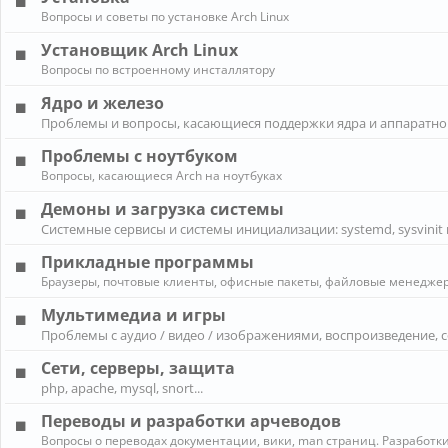
Вопросы и советы по установке Arch Linux
Установщик Arch Linux
Вопросы по встроенному инсталлятору
Ядро и железо
Проблемы и вопросы, касающиеся поддержки ядра и аппаратно
Проблемы с ноутбуком
Вопросы, касающиеся Arch на ноутбуках
Демоны и загрузка системы
Системные сервисы и системы инициализации: systemd, sysvinit 
Прикладные программы
Браузеры, почтовые клиенты, офисные пакеты, файловые менеджеры
Мультимедиа и игры
Проблемы с аудио / видео / изображениями, воспроизведение, 
Сети, серверы, защита
php, apache, mysql, snort...
Переводы и разработки арчеводов
Вопросы о переводах документации, вики, man страниц. Разработки