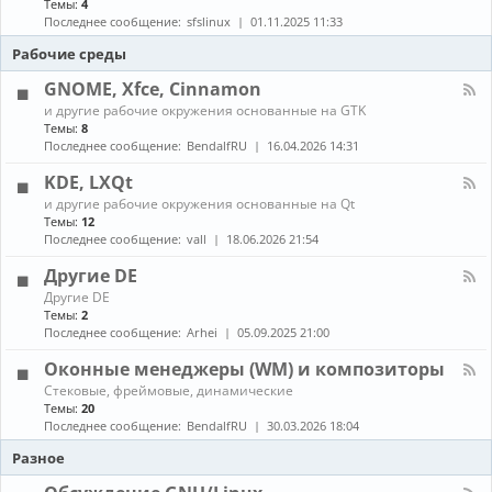
Темы:
4
е
с
о
н
в
т
Последнее сообщение:
sfslinux
01.11.2025 11:33
б
а
о
а
н
л
Рабочие среды
д
н
о
-
о
о
в
С
GNOME, Xfce, Cinnamon
в
в
л
б
к
К
е
и другие рабочие окружения основанные на GTK
о
а
а
н
Темы:
8
р
и
н
и
Последнее сообщение:
BendalfRU
16.04.2026 14:31
к
о
а
я
а
б
л
KDE, LXQt
п
н
-
а
К
о
и другие рабочие окружения основанные на Qt
G
к
а
в
Темы:
12
N
е
н
л
O
Последнее сообщение:
vall
18.06.2026 21:54
т
а
е
M
о
л
н
E
Другие DE
в
-
и
,
К
Другие DE
K
е
X
а
Темы:
2
D
п
f
н
E
Последнее сообщение:
Arhei
05.09.2025 21:00
а
c
а
,
к
e
л
L
Оконные менеджеры (WM) и композиторы
е
,
-
X
т
C
К
Стековые, фреймовые, динамические
Д
Q
о
i
а
Темы:
20
р
t
в
n
н
у
Последнее сообщение:
BendalfRU
30.03.2026 18:04
и
n
а
г
з
a
л
Разное
и
A
m
-
е
U
o
О
D