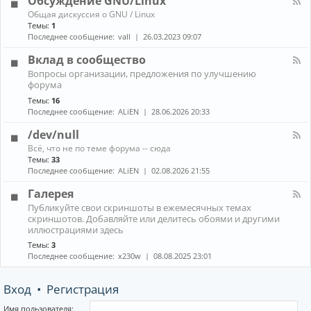
Обсуждение GNU/Linux
R
n
к
E
К
Общая дискуссия о GNU / Linux
о
а
Темы:
1
н
н
Последнее сообщение:
vall
26.03.2023 09:07
н
а
ы
л
Вклад в сообщество
е
-
м
К
Вопросы организации, предложения по улучшению
О
е
а
форума
б
н
н
с
е
Темы:
16
а
у
д
Последнее сообщение:
ALiEN
28.06.2026 20:33
л
ж
ж
-
д
е
/dev/null
В
е
р
к
К
н
Всё, что не по теме форума -- сюда
ы
л
а
и
Темы:
33
(
а
н
е
Последнее сообщение:
ALiEN
02.08.2026 21:55
W
д
а
G
M
в
л
N
Галерея
)
с
-
U
и
К
о
Публикуйте свои скриншоты в ежемесячных темах
/
/
к
а
о
скриншотов. Добавляйте или делитесь обоями и другими
d
L
о
н
б
иллюстрациями здесь
e
i
м
а
щ
v
n
Темы:
3
п
л
е
/
u
Последнее сообщение:
x230w
08.08.2025 23:01
о
-
с
n
x
з
Г
т
u
и
а
в
l
Вход
•
Регистрация
т
л
о
l
о
е
р
р
Имя пользователя: