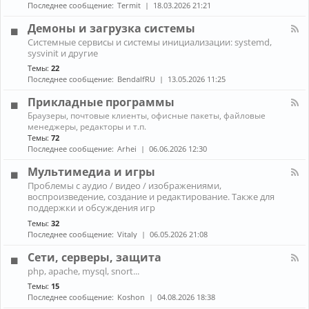
н
к
Последнее сообщение:
Termit
18.03.2026 21:21
и
а
A
ж
л
r
Демоны и загрузка системы
е
-
c
К
л
Системные сервисы и системы инициализации: systemd,
П
h
а
е
sysvinit и другие
р
L
н
з
о
i
Темы:
22
а
о
б
n
Последнее сообщение:
BendalfRU
13.05.2026 11:25
л
л
u
-
е
x
Прикладные программы
Д
м
е
К
ы
Браузеры, почтовые клиенты, офисные пакеты, файловые
м
а
с
менеджеры, редакторы и т.п.
о
н
н
Темы:
72
н
а
о
Последнее сообщение:
Arhei
06.06.2026 12:30
ы
л
у
и
-
т
Мультимедиа и игры
з
П
б
К
а
Проблемы с аудио / видео / изображениями,
р
у
а
г
воспроизведение, создание и редактирование. Также для
и
к
н
р
к
поддержки и обсуждения игр
о
а
у
л
м
Темы:
32
л
з
а
Последнее сообщение:
Vitaly
06.05.2026 21:08
-
к
д
М
а
н
Сети, серверы, защита
у
с
ы
л
и
К
е
php, apache, mysql, snort...
ь
с
а
п
Темы:
15
т
т
н
р
и
Последнее сообщение:
Koshon
04.08.2026 18:38
е
а
о
м
м