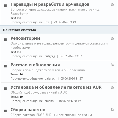
л
г
е
Переводы и разработки арчеводов
ы
-
р
д
С
а
К
Вопросы о переводах документации, вики, man страниц.
и
е
м
а
Разработки.
а
т
м
н
Темы:
8
и
и
ы
а
Последнее сообщение:
lnx
29.06.2026 09:49
и
,
л
г
с
-
Пакетная система
р
е
П
ы
р
е
Репозитории
в
р
К
Официальные и не только репозитории, делимся ссылками и
е
е
а
проблемами
р
в
н
ы
Темы:
2
о
а
,
д
Последнее сообщение:
rutgerg
06.02.2026 13:37
л
з
ы
-
а
и
Pacman и обновления
Р
щ
р
К
Вопросы по менеджеру пакетов и обновлениям
е
и
а
а
п
Темы:
14
т
з
н
о
Последнее сообщение:
valeracr
05.06.2026 11:27
а
р
а
з
а
л
и
Установка и обновление пакетов из AUR
б
-
т
о
К
Общий подфорум, связанный с AUR
P
о
т
а
Темы:
10
a
р
к
н
c
Последнее сообщение:
smakh
18.06.2026 20:19
и
и
а
m
и
а
л
a
Сборка пакетов
р
-
n
К
Сборка пакетов, PKGBUILD'ы и все связанное с этим
ч
У
и
а