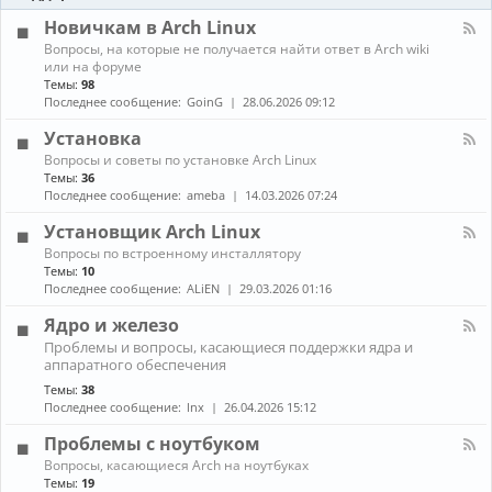
-
ы
и
Б
Новичкам в Arch Linux
е
л
н
К
Вопросы, на которые не получается найти ответ в Arch wiki
о
о
а
или на форуме
г
в
н
Темы:
98
и
о
а
Последнее сообщение:
GoinG
28.06.2026 09:12
с
л
т
-
Установка
и
Н
К
Вопросы и советы по установке Arch Linux
о
а
в
Темы:
36
н
и
Последнее сообщение:
ameba
14.03.2026 07:24
а
ч
л
к
Установщик Arch Linux
-
а
К
Вопросы по встроенному инсталлятору
У
м
а
Темы:
10
с
в
н
т
Последнее сообщение:
ALiEN
29.03.2026 01:16
A
а
а
r
л
н
Ядро и железо
c
-
о
h
К
Проблемы и вопросы, касающиеся поддержки ядра и
У
в
L
а
аппаратного обеспечения
с
к
i
н
т
а
Темы:
38
n
а
а
Последнее сообщение:
lnx
26.04.2026 15:12
u
л
н
x
-
о
Проблемы с ноутбуком
Я
в
д
К
щ
Вопросы, касающиеся Arch на ноутбуках
р
а
и
Темы:
19
о