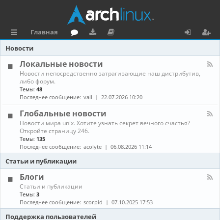
Главная
с
о
аг
о
х
ег
Новости
ы
ру
ру
ку
о
и
Локальные новости
К
Новости непосредственно затрагивающие наш дистрибутив,
л
м
зк
м
д
ст
а
либо форум.
н
Темы:
48
к
и
е
р
а
Последнее сообщение:
vall
22.07.2026 10:20
л
и
н
а
-
Глобальные новости
Л
та
ц
К
Новости мира unix. Хотите узнать секрет вечного счастья?
о
а
Откройте страницу 246.
к
ц
и
н
а
Темы:
135
а
л
Последнее сообщение:
acolyte
06.08.2026 11:14
и
я
л
ь
-
н
Статьи и публикации
я
Г
ы
л
е
Блоги
о
н
К
Статьи и публикации
б
о
а
Темы:
3
а
в
н
Последнее сообщение:
scorpid
07.10.2025 17:53
л
о
а
ь
с
л
Поддержка пользователей
н
т