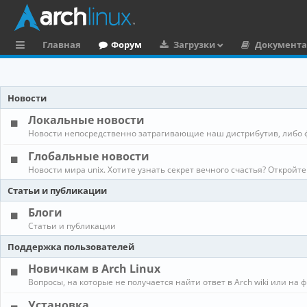
Главная
Форум
Загрузки
Документ
с
ы
Новости
л
Локальные новости
к
Новости непосредственно затрагивающие наш дистрибутив, либо 
и
Глобальные новости
Новости мира unix. Хотите узнать секрет вечного счастья? Откройте
Статьи и публикации
Блоги
Статьи и публикации
Поддержка пользователей
Новичкам в Arch Linux
Вопросы, на которые не получается найти ответ в Arch wiki или на 
Установка