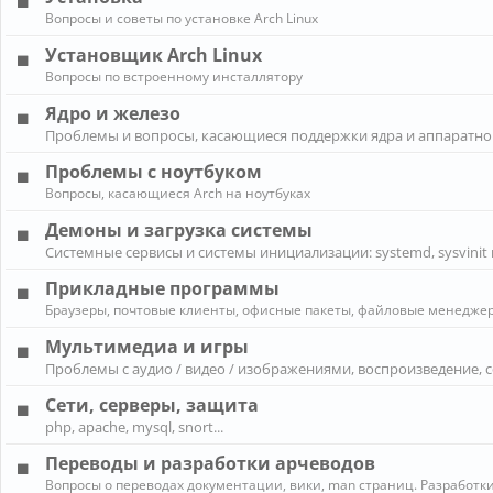
Вопросы и советы по установке Arch Linux
Установщик Arch Linux
Вопросы по встроенному инсталлятору
Ядро и железо
Проблемы и вопросы, касающиеся поддержки ядра и аппаратно
Проблемы с ноутбуком
Вопросы, касающиеся Arch на ноутбуках
Демоны и загрузка системы
Системные сервисы и системы инициализации: systemd, sysvinit 
Прикладные программы
Браузеры, почтовые клиенты, офисные пакеты, файловые менеджеры
Мультимедиа и игры
Проблемы с аудио / видео / изображениями, воспроизведение, 
Сети, серверы, защита
php, apache, mysql, snort...
Переводы и разработки арчеводов
Вопросы о переводах документации, вики, man страниц. Разработки