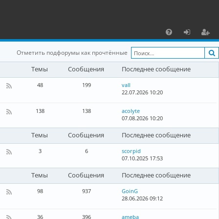
С
F
х
ег
Отметить подфорумы как прочтённые
A
о
и
Темы
Сообщения
Последнее сообщение
Q
д
ст
48
199
vall
р
22.07.2026 10:20
К
а
а
н
138
138
acolyte
а
07.08.2026 10:20
К
ц
л
а
-
н
и
Темы
Сообщения
Последнее сообщение
Л
а
о
л
я
3
6
scorpid
к
-
07.10.2025 17:53
а
К
Г
л
а
л
ь
н
Темы
Сообщения
Последнее сообщение
о
н
а
б
ы
л
98
937
GoinG
а
е
-
28.06.2026 09:12
К
л
н
Б
а
ь
о
л
н
н
36
396
ameba
в
о