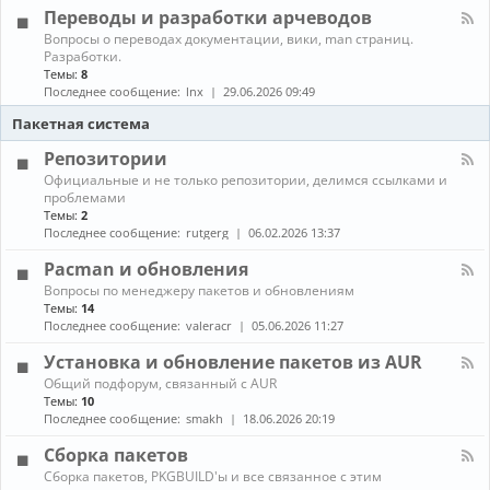
л
г
е
Переводы и разработки арчеводов
ы
-
р
д
С
а
К
Вопросы о переводах документации, вики, man страниц.
и
е
м
а
Разработки.
а
т
м
н
Темы:
8
и
и
ы
а
Последнее сообщение:
lnx
29.06.2026 09:49
и
,
л
г
с
-
Пакетная система
р
е
П
ы
р
е
Репозитории
в
р
К
Официальные и не только репозитории, делимся ссылками и
е
е
а
проблемами
р
в
н
ы
Темы:
2
о
а
,
д
Последнее сообщение:
rutgerg
06.02.2026 13:37
л
з
ы
-
а
и
Pacman и обновления
Р
щ
р
К
Вопросы по менеджеру пакетов и обновлениям
е
и
а
а
п
Темы:
14
т
з
н
о
Последнее сообщение:
valeracr
05.06.2026 11:27
а
р
а
з
а
л
и
Установка и обновление пакетов из AUR
б
-
т
о
К
Общий подфорум, связанный с AUR
P
о
т
а
Темы:
10
a
р
к
н
c
Последнее сообщение:
smakh
18.06.2026 20:19
и
и
а
m
и
а
л
a
Сборка пакетов
р
-
n
К
Сборка пакетов, PKGBUILD'ы и все связанное с этим
ч
У
и
а