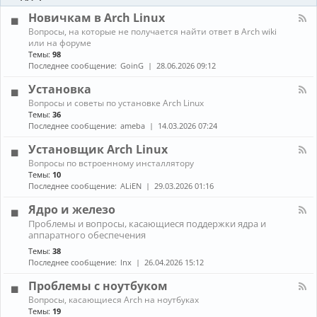
-
ы
и
Б
Новичкам в Arch Linux
е
л
н
К
Вопросы, на которые не получается найти ответ в Arch wiki
о
о
а
или на форуме
г
в
н
Темы:
98
и
о
а
Последнее сообщение:
GoinG
28.06.2026 09:12
с
л
т
-
Установка
и
Н
К
Вопросы и советы по установке Arch Linux
о
а
в
Темы:
36
н
и
Последнее сообщение:
ameba
14.03.2026 07:24
а
ч
л
к
Установщик Arch Linux
-
а
К
Вопросы по встроенному инсталлятору
У
м
а
Темы:
10
с
в
н
т
Последнее сообщение:
ALiEN
29.03.2026 01:16
A
а
а
r
л
н
Ядро и железо
c
-
о
h
К
Проблемы и вопросы, касающиеся поддержки ядра и
У
в
L
а
аппаратного обеспечения
с
к
i
н
т
а
Темы:
38
n
а
а
Последнее сообщение:
lnx
26.04.2026 15:12
u
л
н
x
-
о
Проблемы с ноутбуком
Я
в
д
К
щ
Вопросы, касающиеся Arch на ноутбуках
р
а
и
Темы:
19
о