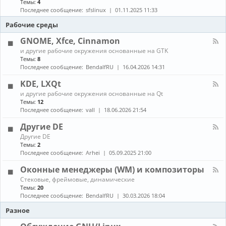
Темы:
4
е
с
о
н
в
т
Последнее сообщение:
sfslinux
01.11.2025 11:33
б
а
о
а
н
л
Рабочие среды
д
н
о
-
о
о
в
С
GNOME, Xfce, Cinnamon
в
в
л
б
к
К
е
и другие рабочие окружения основанные на GTK
о
а
а
н
Темы:
8
р
и
н
и
Последнее сообщение:
BendalfRU
16.04.2026 14:31
к
о
а
я
а
б
л
KDE, LXQt
п
н
-
а
К
о
и другие рабочие окружения основанные на Qt
G
к
а
в
Темы:
12
N
е
н
л
O
Последнее сообщение:
vall
18.06.2026 21:54
т
а
е
M
о
л
н
E
Другие DE
в
-
и
,
К
Другие DE
K
е
X
а
Темы:
2
D
п
f
н
E
Последнее сообщение:
Arhei
05.09.2025 21:00
а
c
а
,
к
e
л
L
Оконные менеджеры (WM) и композиторы
е
,
-
X
т
C
К
Стековые, фреймовые, динамические
Д
Q
о
i
а
Темы:
20
р
t
в
n
н
у
Последнее сообщение:
BendalfRU
30.03.2026 18:04
и
n
а
г
з
a
л
Разное
и
A
m
-
е
U
o
О
D