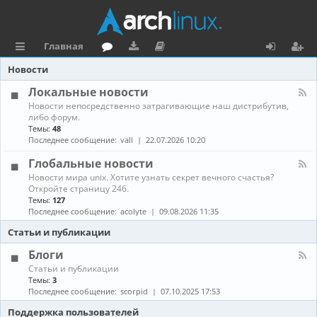
Главная
с
о
аг
о
х
ег
Новости
ы
ру
ру
ку
о
и
Локальные новости
К
Новости непосредственно затрагивающие наш дистрибутив,
л
м
зк
м
д
ст
а
либо форум.
н
Темы:
48
к
и
е
р
а
Последнее сообщение:
vall
22.07.2026 10:20
л
и
н
а
-
Глобальные новости
Л
та
ц
К
Новости мира unix. Хотите узнать секрет вечного счастья?
о
а
Откройте страницу 246.
к
ц
и
н
а
Темы:
127
а
л
Последнее сообщение:
acolyte
09.08.2026 11:35
и
я
л
ь
-
н
Статьи и публикации
я
Г
ы
л
е
Блоги
о
н
К
Статьи и публикации
б
о
а
Темы:
3
а
в
н
Последнее сообщение:
scorpid
07.10.2025 17:53
л
о
а
ь
с
л
Поддержка пользователей
н
т