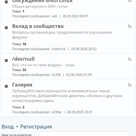
Обсуждение GNU/Linux
R
n
к
E
К
Общая дискуссия о GNU / Linux
о
а
Темы:
1
н
н
Последнее сообщение:
vall
26.03.2023 09:07
н
а
ы
л
Вклад в сообщество
е
-
м
К
Вопросы организации, предложения по улучшению
О
е
а
форума
б
н
н
с
е
Темы:
16
а
у
д
Последнее сообщение:
indeviral
09.08.2026 20:52
л
ж
ж
-
д
е
/dev/null
В
е
р
к
К
н
Всё, что не по теме форума -- сюда
ы
л
а
и
Темы:
33
(
а
н
е
Последнее сообщение:
ALiEN
02.08.2026 21:55
W
д
а
G
M
в
л
N
Галерея
)
с
-
U
и
К
о
Публикуйте свои скриншоты в ежемесячных темах
/
/
к
а
о
скриншотов. Добавляйте или делитесь обоями и другими
d
L
о
н
б
иллюстрациями здесь
e
i
м
а
щ
v
n
Темы:
3
п
л
е
/
u
Последнее сообщение:
x230w
08.08.2025 23:01
о
-
с
n
x
з
Г
т
u
и
а
в
l
Вход
•
Регистрация
т
л
о
l
о
е
р
р
Имя пользователя: