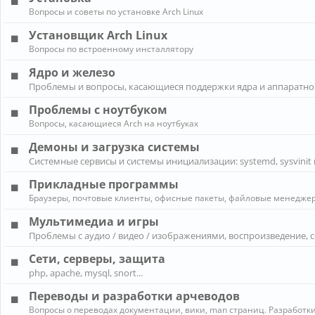
Вопросы и советы по установке Arch Linux
Установщик Arch Linux
Вопросы по встроенному инсталлятору
Ядро и железо
Проблемы и вопросы, касающиеся поддержки ядра и аппаратно
Проблемы с ноутбуком
Вопросы, касающиеся Arch на ноутбуках
Демоны и загрузка системы
Системные сервисы и системы инициализации: systemd, sysvinit 
Прикладные программы
Браузеры, почтовые клиенты, офисные пакеты, файловые менеджеры
Мультимедиа и игры
Проблемы с аудио / видео / изображениями, воспроизведение, 
Сети, серверы, защита
php, apache, mysql, snort...
Переводы и разработки арчеводов
Вопросы о переводах документации, вики, man страниц. Разработки