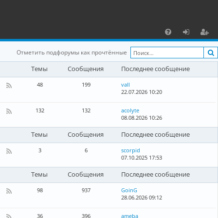
С
F
х
ег
Отметить подфорумы как прочтённые
A
о
и
Темы
Сообщения
Последнее сообщение
Q
д
ст
48
199
vall
р
22.07.2026 10:20
К
а
а
н
132
132
acolyte
а
08.08.2026 10:26
К
ц
л
а
-
н
и
Темы
Сообщения
Последнее сообщение
Л
а
о
л
я
3
6
scorpid
к
-
07.10.2025 17:53
а
К
Г
л
а
л
ь
н
Темы
Сообщения
Последнее сообщение
о
н
а
б
ы
л
98
937
GoinG
а
е
-
28.06.2026 09:12
К
л
н
Б
а
ь
о
л
н
н
36
396
ameba
в
о