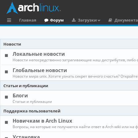
Главная
Форум
Загрузки
Документ
с
ы
Новости
л
Локальные новости
к
Новости непосредственно затрагивающие наш дистрибутив, либо 
и
Глобальные новости
Новости мира unix. Хотите узнать секрет вечного счастья? Откройте
Статьи и публикации
Блоги
Статьи и публикации
Поддержка пользователей
Новичкам в Arch Linux
Вопросы, на которые не получается найти ответ в Arch wiki или на 
Установка