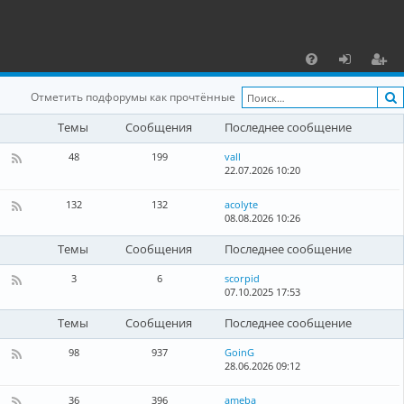
С
F
х
ег
Отметить подфорумы как прочтённые
A
о
и
Темы
Сообщения
Последнее сообщение
Q
д
ст
48
199
vall
р
22.07.2026 10:20
К
а
а
н
132
132
acolyte
а
08.08.2026 10:26
К
ц
л
а
-
н
и
Темы
Сообщения
Последнее сообщение
Л
а
о
л
я
3
6
scorpid
к
-
07.10.2025 17:53
а
К
Г
л
а
л
ь
н
Темы
Сообщения
Последнее сообщение
о
н
а
б
ы
л
98
937
GoinG
а
е
-
28.06.2026 09:12
К
л
н
Б
а
ь
о
л
н
н
36
396
ameba
в
о