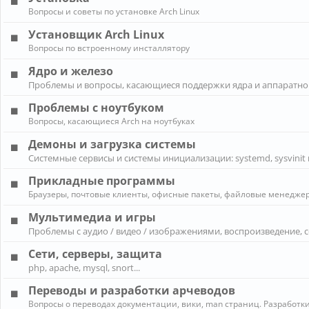
Вопросы и советы по установке Arch Linux
Установщик Arch Linux
Вопросы по встроенному инсталлятору
Ядро и железо
Проблемы и вопросы, касающиеся поддержки ядра и аппаратно
Проблемы с ноутбуком
Вопросы, касающиеся Arch на ноутбуках
Демоны и загрузка системы
Системные сервисы и системы инициализации: systemd, sysvinit 
Прикладные программы
Браузеры, почтовые клиенты, офисные пакеты, файловые менеджеры
Мультимедиа и игры
Проблемы с аудио / видео / изображениями, воспроизведение, 
Сети, серверы, защита
php, apache, mysql, snort...
Переводы и разработки арчеводов
Вопросы о переводах документации, вики, man страниц. Разработки