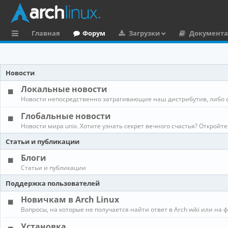
Главная
Форум
Загрузки
Документ
с
ы
Новости
л
Локальные новости
к
Новости непосредственно затрагивающие наш дистрибутив, либо 
и
Глобальные новости
Новости мира unix. Хотите узнать секрет вечного счастья? Откройте
Статьи и публикации
Блоги
Статьи и публикации
Поддержка пользователей
Новичкам в Arch Linux
Вопросы, на которые не получается найти ответ в Arch wiki или на 
Установка