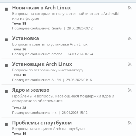
-
ы
и
Б
Новичкам в Arch Linux
е
л
н
К
Вопросы, на которые не получается найти ответ в Arch wiki
о
о
а
или на форуме
г
в
н
Темы:
98
и
о
а
Последнее сообщение:
GoinG
28.06.2026 09:12
с
л
т
-
Установка
и
Н
К
Вопросы и советы по установке Arch Linux
о
а
в
Темы:
36
н
и
Последнее сообщение:
ameba
14.03.2026 07:24
а
ч
л
к
Установщик Arch Linux
-
а
К
Вопросы по встроенному инсталлятору
У
м
а
Темы:
10
с
в
н
т
Последнее сообщение:
ALiEN
29.03.2026 01:16
A
а
а
r
л
н
Ядро и железо
c
-
о
h
К
Проблемы и вопросы, касающиеся поддержки ядра и
У
в
L
а
аппаратного обеспечения
с
к
i
н
т
а
Темы:
38
n
а
а
Последнее сообщение:
lnx
26.04.2026 15:12
u
л
н
x
-
о
Проблемы с ноутбуком
Я
в
д
К
щ
Вопросы, касающиеся Arch на ноутбуках
р
а
и
Темы:
19
о