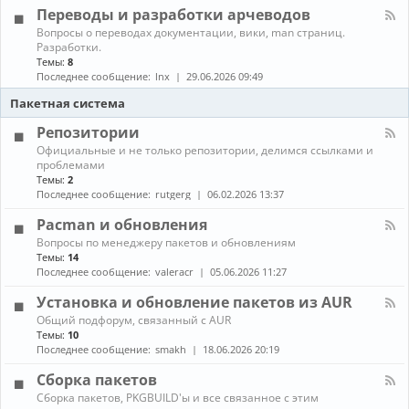
л
г
е
Переводы и разработки арчеводов
ы
-
р
д
С
а
К
Вопросы о переводах документации, вики, man страниц.
и
е
м
а
Разработки.
а
т
м
н
Темы:
8
и
и
ы
а
Последнее сообщение:
lnx
29.06.2026 09:49
и
,
л
г
с
-
Пакетная система
р
е
П
ы
р
е
Репозитории
в
р
К
Официальные и не только репозитории, делимся ссылками и
е
е
а
проблемами
р
в
н
ы
Темы:
2
о
а
,
д
Последнее сообщение:
rutgerg
06.02.2026 13:37
л
з
ы
-
а
и
Pacman и обновления
Р
щ
р
К
Вопросы по менеджеру пакетов и обновлениям
е
и
а
а
п
Темы:
14
т
з
н
о
Последнее сообщение:
valeracr
05.06.2026 11:27
а
р
а
з
а
л
и
Установка и обновление пакетов из AUR
б
-
т
о
К
Общий подфорум, связанный с AUR
P
о
т
а
Темы:
10
a
р
к
н
c
Последнее сообщение:
smakh
18.06.2026 20:19
и
и
а
m
и
а
л
a
Сборка пакетов
р
-
n
К
Сборка пакетов, PKGBUILD'ы и все связанное с этим
ч
У
и
а