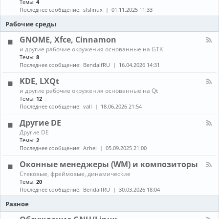
Темы:
4
е
с
о
н
в
т
Последнее сообщение:
sfslinux
01.11.2025 11:33
б
а
о
а
н
л
Рабочие среды
д
н
о
-
о
о
в
С
GNOME, Xfce, Cinnamon
в
в
л
б
к
К
е
и другие рабочие окружения основанные на GTK
о
а
а
н
Темы:
8
р
и
н
и
Последнее сообщение:
BendalfRU
16.04.2026 14:31
к
о
а
я
а
б
л
KDE, LXQt
п
н
-
а
К
о
и другие рабочие окружения основанные на Qt
G
к
а
в
Темы:
12
N
е
н
л
O
Последнее сообщение:
vall
18.06.2026 21:54
т
а
е
M
о
л
н
E
Другие DE
в
-
и
,
К
Другие DE
K
е
X
а
Темы:
2
D
п
f
н
E
Последнее сообщение:
Arhei
05.09.2025 21:00
а
c
а
,
к
e
л
L
Оконные менеджеры (WM) и композиторы
е
,
-
X
т
C
К
Стековые, фреймовые, динамические
Д
Q
о
i
а
Темы:
20
р
t
в
n
н
у
Последнее сообщение:
BendalfRU
30.03.2026 18:04
и
n
а
г
з
a
л
Разное
и
A
m
-
е
U
o
О
D