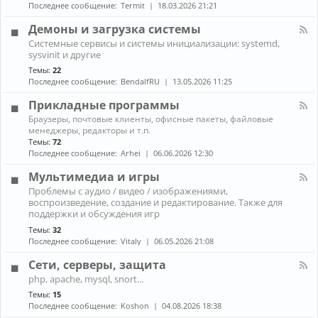
н
к
Последнее сообщение:
Termit
18.03.2026 21:21
и
а
A
ж
л
r
Демоны и загрузка системы
е
-
c
К
л
Системные сервисы и системы инициализации: systemd,
П
h
а
е
sysvinit и другие
р
L
н
з
о
i
Темы:
22
а
о
б
n
Последнее сообщение:
BendalfRU
13.05.2026 11:25
л
л
u
-
е
x
Прикладные программы
Д
м
е
К
ы
Браузеры, почтовые клиенты, офисные пакеты, файловые
м
а
с
менеджеры, редакторы и т.п.
о
н
н
Темы:
72
н
а
о
Последнее сообщение:
Arhei
06.06.2026 12:30
ы
л
у
и
-
т
Мультимедиа и игры
з
П
б
К
а
Проблемы с аудио / видео / изображениями,
р
у
а
г
воспроизведение, создание и редактирование. Также для
и
к
н
р
к
поддержки и обсуждения игр
о
а
у
л
м
Темы:
32
л
з
а
Последнее сообщение:
Vitaly
06.05.2026 21:08
-
к
д
М
а
н
Сети, серверы, защита
у
с
ы
л
и
К
е
php, apache, mysql, snort...
ь
с
а
п
Темы:
15
т
т
н
р
и
Последнее сообщение:
Koshon
04.08.2026 18:38
е
а
о
м
м