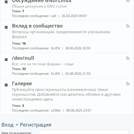
Обсуждение GNU/Linux
R
n
к
E
К
Общая дискуссия о GNU / Linux
о
а
Темы:
1
н
н
Последнее сообщение:
vall
26.03.2023 09:07
н
а
ы
л
Вклад в сообщество
е
-
м
К
Вопросы организации, предложения по улучшению
О
е
а
форума
б
н
н
с
е
Темы:
16
а
у
д
Последнее сообщение:
ALiEN
28.06.2026 20:33
л
ж
ж
-
д
е
/dev/null
В
е
р
к
К
н
Всё, что не по теме форума -- сюда
ы
л
а
и
Темы:
33
(
а
н
е
Последнее сообщение:
ALiEN
02.08.2026 21:55
W
д
а
G
M
в
л
N
Галерея
)
с
-
U
и
К
о
Публикуйте свои скриншоты в ежемесячных темах
/
/
к
а
о
скриншотов. Добавляйте или делитесь обоями и другими
d
L
о
н
б
иллюстрациями здесь
e
i
м
а
щ
v
n
Темы:
3
п
л
е
/
u
Последнее сообщение:
x230w
08.08.2025 23:01
о
-
с
n
x
з
Г
т
u
и
а
в
l
Вход
•
Регистрация
т
л
о
l
о
е
р
р
Имя пользователя: