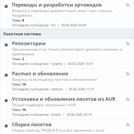
л
г
е
Переводы и разработки арчеводов
ы
-
р
д
С
а
К
Вопросы о переводах документации, вики, man страниц.
и
е
м
а
Разработки.
а
т
м
н
Темы:
8
и
и
ы
а
Последнее сообщение:
lnx
29.06.2026 09:49
и
,
л
г
с
-
Пакетная система
р
е
П
ы
р
е
Репозитории
в
р
К
Официальные и не только репозитории, делимся ссылками и
е
е
а
проблемами
р
в
н
ы
Темы:
2
о
а
,
д
Последнее сообщение:
rutgerg
06.02.2026 13:37
л
з
ы
-
а
и
Pacman и обновления
Р
щ
р
К
Вопросы по менеджеру пакетов и обновлениям
е
и
а
а
п
Темы:
14
т
з
н
о
Последнее сообщение:
valeracr
05.06.2026 11:27
а
р
а
з
а
л
и
Установка и обновление пакетов из AUR
б
-
т
о
К
Общий подфорум, связанный с AUR
P
о
т
а
Темы:
10
a
р
к
н
c
Последнее сообщение:
smakh
18.06.2026 20:19
и
и
а
m
и
а
л
a
Сборка пакетов
р
-
n
К
Сборка пакетов, PKGBUILD'ы и все связанное с этим
ч
У
и
а