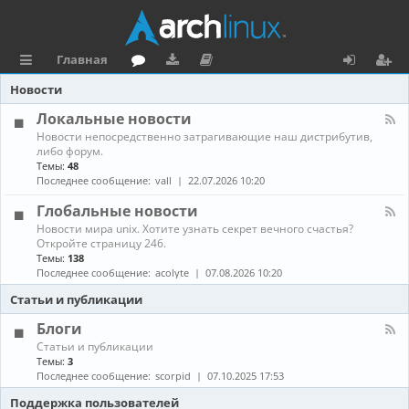
Главная
с
о
аг
о
х
ег
Новости
ы
ру
ру
ку
о
и
Локальные новости
К
Новости непосредственно затрагивающие наш дистрибутив,
л
м
зк
м
д
ст
а
либо форум.
н
Темы:
48
к
и
е
р
а
Последнее сообщение:
vall
22.07.2026 10:20
л
и
н
а
-
Глобальные новости
Л
та
ц
К
Новости мира unix. Хотите узнать секрет вечного счастья?
о
а
Откройте страницу 246.
к
ц
и
н
а
Темы:
138
а
л
Последнее сообщение:
acolyte
07.08.2026 10:20
и
я
л
ь
-
н
Статьи и публикации
я
Г
ы
л
е
Блоги
о
н
К
Статьи и публикации
б
о
а
Темы:
3
а
в
н
Последнее сообщение:
scorpid
07.10.2025 17:53
л
о
а
ь
с
л
Поддержка пользователей
н
т