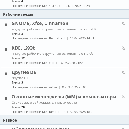
Темы:
4
е
с
о
н
в
т
Последнее сообщение:
sfslinux
01.11.2025 11:33
б
а
о
а
н
л
Рабочие среды
д
н
о
-
о
о
в
С
GNOME, Xfce, Cinnamon
в
в
л
б
к
К
е
и другие рабочие окружения основанные на GTK
о
а
а
н
Темы:
8
р
и
н
и
Последнее сообщение:
BendalfRU
16.04.2026 14:31
к
о
а
я
а
б
л
KDE, LXQt
п
н
-
а
К
о
и другие рабочие окружения основанные на Qt
G
к
а
в
Темы:
12
N
е
н
л
O
Последнее сообщение:
vall
18.06.2026 21:54
т
а
е
M
о
л
н
E
Другие DE
в
-
и
,
К
Другие DE
K
е
X
а
Темы:
2
D
п
f
н
E
Последнее сообщение:
Arhei
05.09.2025 21:00
а
c
а
,
к
e
л
L
Оконные менеджеры (WM) и композиторы
е
,
-
X
т
C
К
Стековые, фреймовые, динамические
Д
Q
о
i
а
Темы:
20
р
t
в
n
н
у
Последнее сообщение:
BendalfRU
30.03.2026 18:04
и
n
а
г
з
a
л
Разное
и
A
m
-
е
U
o
О
D