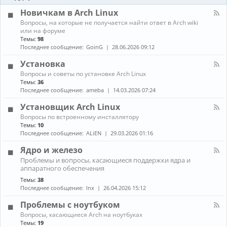
-
ы
и
Б
Новичкам в Arch Linux
е
л
н
К
Вопросы, на которые не получается найти ответ в Arch wiki
о
о
а
или на форуме
г
в
н
Темы:
98
и
о
а
Последнее сообщение:
GoinG
28.06.2026 09:12
с
л
т
-
Установка
и
Н
К
Вопросы и советы по установке Arch Linux
о
а
в
Темы:
36
н
и
Последнее сообщение:
ameba
14.03.2026 07:24
а
ч
л
к
Установщик Arch Linux
-
а
К
Вопросы по встроенному инсталлятору
У
м
а
Темы:
10
с
в
н
т
Последнее сообщение:
ALiEN
29.03.2026 01:16
A
а
а
r
л
н
Ядро и железо
c
-
о
h
К
Проблемы и вопросы, касающиеся поддержки ядра и
У
в
L
а
аппаратного обеспечения
с
к
i
н
т
а
Темы:
38
n
а
а
Последнее сообщение:
lnx
26.04.2026 15:12
u
л
н
x
-
о
Проблемы с ноутбуком
Я
в
д
К
щ
Вопросы, касающиеся Arch на ноутбуках
р
а
и
Темы:
19
о