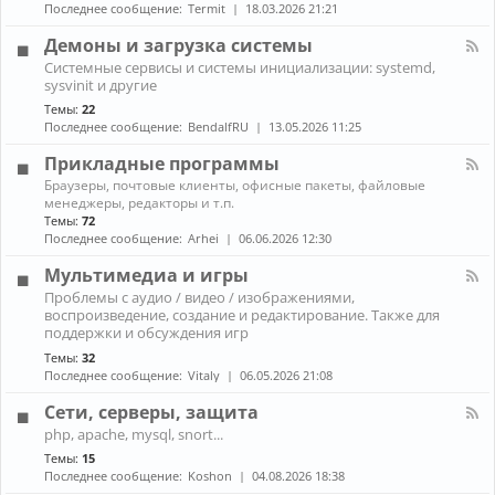
н
к
Последнее сообщение:
Termit
18.03.2026 21:21
и
а
A
ж
л
r
Демоны и загрузка системы
е
-
c
К
л
Системные сервисы и системы инициализации: systemd,
П
h
а
е
sysvinit и другие
р
L
н
з
о
i
Темы:
22
а
о
б
n
Последнее сообщение:
BendalfRU
13.05.2026 11:25
л
л
u
-
е
x
Прикладные программы
Д
м
е
К
ы
Браузеры, почтовые клиенты, офисные пакеты, файловые
м
а
с
менеджеры, редакторы и т.п.
о
н
н
Темы:
72
н
а
о
Последнее сообщение:
Arhei
06.06.2026 12:30
ы
л
у
и
-
т
Мультимедиа и игры
з
П
б
К
а
Проблемы с аудио / видео / изображениями,
р
у
а
г
воспроизведение, создание и редактирование. Также для
и
к
н
р
к
поддержки и обсуждения игр
о
а
у
л
м
Темы:
32
л
з
а
Последнее сообщение:
Vitaly
06.05.2026 21:08
-
к
д
М
а
н
Сети, серверы, защита
у
с
ы
л
и
К
е
php, apache, mysql, snort...
ь
с
а
п
Темы:
15
т
т
н
р
и
Последнее сообщение:
Koshon
04.08.2026 18:38
е
а
о
м
м