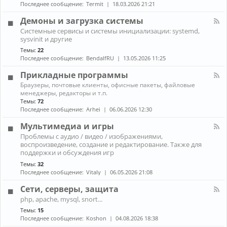
н
к
Последнее сообщение:
Termit
18.03.2026 21:21
и
а
A
ж
л
r
Демоны и загрузка системы
е
-
c
К
л
Системные сервисы и системы инициализации: systemd,
П
h
а
е
sysvinit и другие
р
L
н
з
о
i
Темы:
22
а
о
б
n
Последнее сообщение:
BendalfRU
13.05.2026 11:25
л
л
u
-
е
x
Прикладные программы
Д
м
е
К
ы
Браузеры, почтовые клиенты, офисные пакеты, файловые
м
а
с
менеджеры, редакторы и т.п.
о
н
н
Темы:
72
н
а
о
Последнее сообщение:
Arhei
06.06.2026 12:30
ы
л
у
и
-
т
Мультимедиа и игры
з
П
б
К
а
Проблемы с аудио / видео / изображениями,
р
у
а
г
воспроизведение, создание и редактирование. Также для
и
к
н
р
к
поддержки и обсуждения игр
о
а
у
л
м
Темы:
32
л
з
а
Последнее сообщение:
Vitaly
06.05.2026 21:08
-
к
д
М
а
н
Сети, серверы, защита
у
с
ы
л
и
К
е
php, apache, mysql, snort...
ь
с
а
п
Темы:
15
т
т
н
р
и
Последнее сообщение:
Koshon
04.08.2026 18:38
е
а
о
м
м