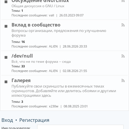
Обсуждение GNU/Linux
R
n
к
E
К
Общая дискуссия о GNU / Linux
о
а
Темы:
1
н
н
Последнее сообщение:
vall
26.03.2023 09:07
н
а
ы
л
Вклад в сообщество
е
-
м
К
Вопросы организации, предложения по улучшению
О
е
а
форума
б
н
н
с
е
Темы:
16
а
у
д
Последнее сообщение:
ALiEN
28.06.2026 20:33
л
ж
ж
-
д
е
/dev/null
В
е
р
к
К
н
Всё, что не по теме форума -- сюда
ы
л
а
и
Темы:
33
(
а
н
е
Последнее сообщение:
ALiEN
02.08.2026 21:55
W
д
а
G
M
в
л
N
Галерея
)
с
-
U
и
К
о
Публикуйте свои скриншоты в ежемесячных темах
/
/
к
а
о
скриншотов. Добавляйте или делитесь обоями и другими
d
L
о
н
б
иллюстрациями здесь
e
i
м
а
щ
v
n
Темы:
3
п
л
е
/
u
Последнее сообщение:
x230w
08.08.2025 23:01
о
-
с
n
x
з
Г
т
u
и
а
в
l
Вход
•
Регистрация
т
л
о
l
о
е
р
р
Имя пользователя: