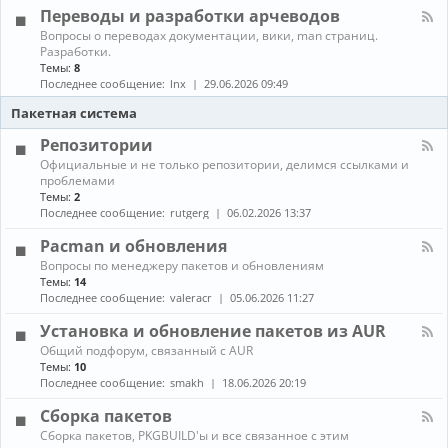
л
г
е
Переводы и разработки арчеводов
ы
-
р
д
С
а
К
Вопросы о переводах документации, вики, man страниц.
и
е
м
а
Разработки.
а
т
м
н
Темы:
8
и
и
ы
а
Последнее сообщение:
lnx
29.06.2026 09:49
и
,
л
г
с
-
Пакетная система
р
е
П
ы
р
е
Репозитории
в
р
К
Официальные и не только репозитории, делимся ссылками и
е
е
а
проблемами
р
в
н
ы
Темы:
2
о
а
,
д
Последнее сообщение:
rutgerg
06.02.2026 13:37
л
з
ы
-
а
и
Pacman и обновления
Р
щ
р
К
Вопросы по менеджеру пакетов и обновлениям
е
и
а
а
п
Темы:
14
т
з
н
о
Последнее сообщение:
valeracr
05.06.2026 11:27
а
р
а
з
а
л
и
Установка и обновление пакетов из AUR
б
-
т
о
К
Общий подфорум, связанный с AUR
P
о
т
а
Темы:
10
a
р
к
н
c
Последнее сообщение:
smakh
18.06.2026 20:19
и
и
а
m
и
а
л
a
Сборка пакетов
р
-
n
К
Сборка пакетов, PKGBUILD'ы и все связанное с этим
ч
У
и
а