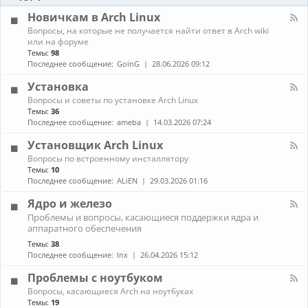
-
ы
и
Б
Новичкам в Arch Linux
е
л
н
К
Вопросы, на которые не получается найти ответ в Arch wiki
о
о
а
или на форуме
г
в
н
Темы:
98
и
о
а
Последнее сообщение:
GoinG
28.06.2026 09:12
с
л
т
-
Установка
и
Н
К
Вопросы и советы по установке Arch Linux
о
а
в
Темы:
36
н
и
Последнее сообщение:
ameba
14.03.2026 07:24
а
ч
л
к
Установщик Arch Linux
-
а
К
Вопросы по встроенному инсталлятору
У
м
а
Темы:
10
с
в
н
т
Последнее сообщение:
ALiEN
29.03.2026 01:16
A
а
а
r
л
н
Ядро и железо
c
-
о
h
К
Проблемы и вопросы, касающиеся поддержки ядра и
У
в
L
а
аппаратного обеспечения
с
к
i
н
т
а
Темы:
38
n
а
а
Последнее сообщение:
lnx
26.04.2026 15:12
u
л
н
x
-
о
Проблемы с ноутбуком
Я
в
д
К
щ
Вопросы, касающиеся Arch на ноутбуках
р
а
и
Темы:
19
о