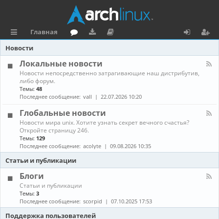
Главная
с
о
аг
о
х
ег
Новости
ы
ру
ру
ку
о
и
Локальные новости
К
Новости непосредственно затрагивающие наш дистрибутив,
л
м
зк
м
д
ст
а
либо форум.
н
Темы:
48
к
и
е
р
а
Последнее сообщение:
vall
22.07.2026 10:20
л
и
н
а
-
Глобальные новости
Л
та
ц
К
Новости мира unix. Хотите узнать секрет вечного счастья?
о
а
Откройте страницу 246.
к
ц
и
н
а
Темы:
129
а
л
Последнее сообщение:
acolyte
09.08.2026 10:35
и
я
л
ь
-
н
Статьи и публикации
я
Г
ы
л
е
Блоги
о
н
К
Статьи и публикации
б
о
а
Темы:
3
а
в
н
Последнее сообщение:
scorpid
07.10.2025 17:53
л
о
а
ь
с
л
Поддержка пользователей
н
т