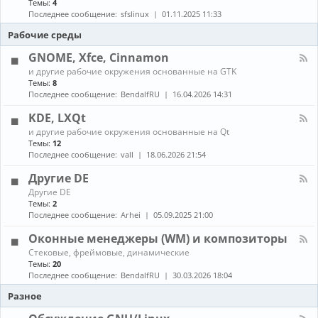
Темы:
4
е
с
о
н
в
т
Последнее сообщение:
sfslinux
01.11.2025 11:33
б
а
о
а
н
л
Рабочие среды
д
н
о
-
о
о
в
С
GNOME, Xfce, Cinnamon
в
в
л
б
к
К
е
и другие рабочие окружения основанные на GTK
о
а
а
н
Темы:
8
р
и
н
и
Последнее сообщение:
BendalfRU
16.04.2026 14:31
к
о
а
я
а
б
л
KDE, LXQt
п
н
-
а
К
о
и другие рабочие окружения основанные на Qt
G
к
а
в
Темы:
12
N
е
н
л
O
Последнее сообщение:
vall
18.06.2026 21:54
т
а
е
M
о
л
н
E
Другие DE
в
-
и
,
К
Другие DE
K
е
X
а
Темы:
2
D
п
f
н
E
Последнее сообщение:
Arhei
05.09.2025 21:00
а
c
а
,
к
e
л
L
Оконные менеджеры (WM) и композиторы
е
,
-
X
т
C
К
Стековые, фреймовые, динамические
Д
Q
о
i
а
Темы:
20
р
t
в
n
н
у
Последнее сообщение:
BendalfRU
30.03.2026 18:04
и
n
а
г
з
a
л
Разное
и
A
m
-
е
U
o
О
D