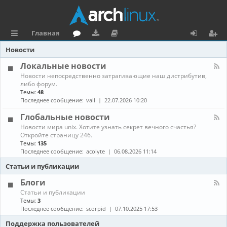
Главная
с
о
аг
о
х
ег
Новости
ы
ру
ру
ку
о
и
Локальные новости
К
Новости непосредственно затрагивающие наш дистрибутив,
л
м
зк
м
д
ст
а
либо форум.
н
Темы:
48
к
и
е
р
а
Последнее сообщение:
vall
22.07.2026 10:20
л
и
н
а
-
Глобальные новости
Л
та
ц
К
Новости мира unix. Хотите узнать секрет вечного счастья?
о
а
Откройте страницу 246.
к
ц
и
н
а
Темы:
135
а
л
Последнее сообщение:
acolyte
06.08.2026 11:14
и
я
л
ь
-
н
Статьи и публикации
я
Г
ы
л
е
Блоги
о
н
К
Статьи и публикации
б
о
а
Темы:
3
а
в
н
Последнее сообщение:
scorpid
07.10.2025 17:53
л
о
а
ь
с
л
Поддержка пользователей
н
т