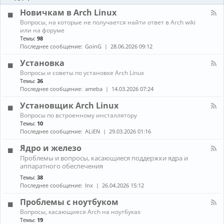
-
ы
и
Б
Новичкам в Arch Linux
е
л
н
К
Вопросы, на которые не получается найти ответ в Arch wiki
о
о
а
или на форуме
г
в
н
Темы:
98
и
о
а
Последнее сообщение:
GoinG
28.06.2026 09:12
с
л
т
-
Установка
и
Н
К
Вопросы и советы по установке Arch Linux
о
а
в
Темы:
36
н
и
Последнее сообщение:
ameba
14.03.2026 07:24
а
ч
л
к
Установщик Arch Linux
-
а
К
Вопросы по встроенному инсталлятору
У
м
а
Темы:
10
с
в
н
т
Последнее сообщение:
ALiEN
29.03.2026 01:16
A
а
а
r
л
н
Ядро и железо
c
-
о
h
К
Проблемы и вопросы, касающиеся поддержки ядра и
У
в
L
а
аппаратного обеспечения
с
к
i
н
т
а
Темы:
38
n
а
а
Последнее сообщение:
lnx
26.04.2026 15:12
u
л
н
x
-
о
Проблемы с ноутбуком
Я
в
д
К
щ
Вопросы, касающиеся Arch на ноутбуках
р
а
и
Темы:
19
о