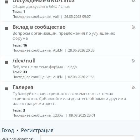
Обсуждение GNU/Linux
R
n
к
E
К
Общая дискуссия о GNU / Linux
о
а
Темы:
1
н
н
Последнее сообщение:
vall
26.03.2023 09:07
н
а
ы
л
Вклад в сообщество
е
-
м
К
Вопросы организации, предложения по улучшению
О
е
а
форума
б
н
н
с
е
Темы:
16
а
у
д
Последнее сообщение:
ALiEN
28.06.2026 20:33
л
ж
ж
-
д
е
/dev/null
В
е
р
к
К
н
Всё, что не по теме форума -- сюда
ы
л
а
и
Темы:
33
(
а
н
е
Последнее сообщение:
ALiEN
02.08.2026 21:55
W
д
а
G
M
в
л
N
Галерея
)
с
-
U
и
К
о
Публикуйте свои скриншоты в ежемесячных темах
/
/
к
а
о
скриншотов. Добавляйте или делитесь обоями и другими
d
L
о
н
б
иллюстрациями здесь
e
i
м
а
щ
v
n
Темы:
3
п
л
е
/
u
Последнее сообщение:
x230w
08.08.2025 23:01
о
-
с
n
x
з
Г
т
u
и
а
в
l
Вход
•
Регистрация
т
л
о
l
о
е
р
р
Имя пользователя: