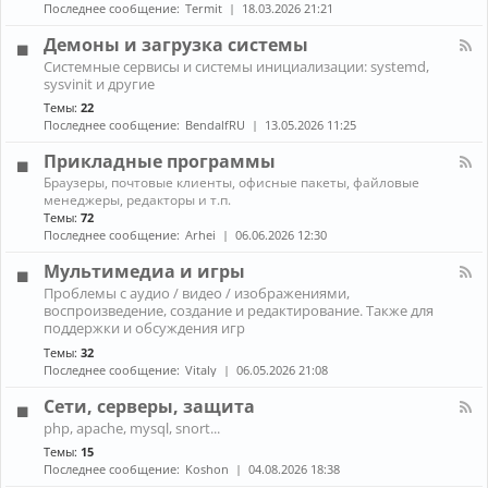
н
к
Последнее сообщение:
Termit
18.03.2026 21:21
и
а
A
ж
л
r
Демоны и загрузка системы
е
-
c
К
л
Системные сервисы и системы инициализации: systemd,
П
h
а
е
sysvinit и другие
р
L
н
з
о
i
Темы:
22
а
о
б
n
Последнее сообщение:
BendalfRU
13.05.2026 11:25
л
л
u
-
е
x
Прикладные программы
Д
м
е
К
ы
Браузеры, почтовые клиенты, офисные пакеты, файловые
м
а
с
менеджеры, редакторы и т.п.
о
н
н
Темы:
72
н
а
о
Последнее сообщение:
Arhei
06.06.2026 12:30
ы
л
у
и
-
т
Мультимедиа и игры
з
П
б
К
а
Проблемы с аудио / видео / изображениями,
р
у
а
г
воспроизведение, создание и редактирование. Также для
и
к
н
р
к
поддержки и обсуждения игр
о
а
у
л
м
Темы:
32
л
з
а
Последнее сообщение:
Vitaly
06.05.2026 21:08
-
к
д
М
а
н
Сети, серверы, защита
у
с
ы
л
и
К
е
php, apache, mysql, snort...
ь
с
а
п
Темы:
15
т
т
н
р
и
Последнее сообщение:
Koshon
04.08.2026 18:38
е
а
о
м
м