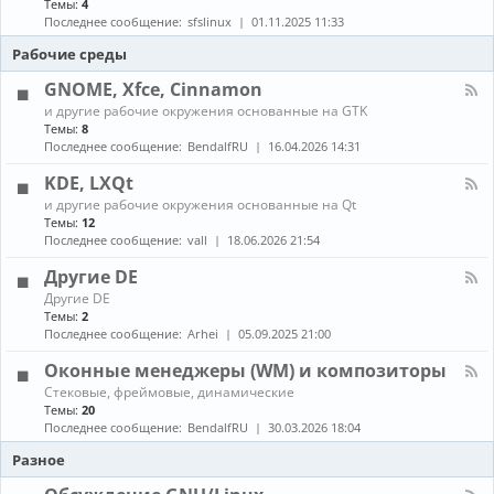
Темы:
4
е
с
о
н
в
т
Последнее сообщение:
sfslinux
01.11.2025 11:33
б
а
о
а
н
л
Рабочие среды
д
н
о
-
о
о
в
С
GNOME, Xfce, Cinnamon
в
в
л
б
к
К
е
и другие рабочие окружения основанные на GTK
о
а
а
н
Темы:
8
р
и
н
и
Последнее сообщение:
BendalfRU
16.04.2026 14:31
к
о
а
я
а
б
л
KDE, LXQt
п
н
-
а
К
о
и другие рабочие окружения основанные на Qt
G
к
а
в
Темы:
12
N
е
н
л
O
Последнее сообщение:
vall
18.06.2026 21:54
т
а
е
M
о
л
н
E
Другие DE
в
-
и
,
К
Другие DE
K
е
X
а
Темы:
2
D
п
f
н
E
Последнее сообщение:
Arhei
05.09.2025 21:00
а
c
а
,
к
e
л
L
Оконные менеджеры (WM) и композиторы
е
,
-
X
т
C
К
Стековые, фреймовые, динамические
Д
Q
о
i
а
Темы:
20
р
t
в
n
н
у
Последнее сообщение:
BendalfRU
30.03.2026 18:04
и
n
а
г
з
a
л
Разное
и
A
m
-
е
U
o
О
D