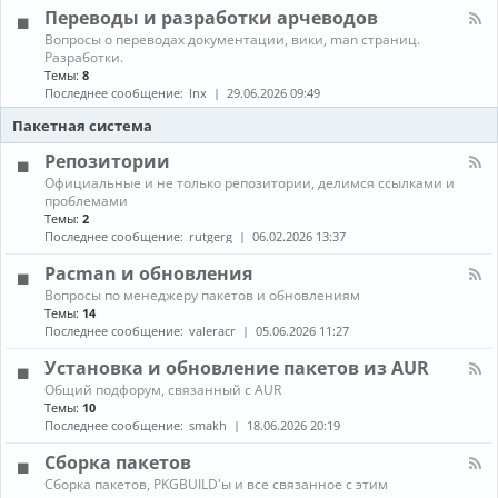
л
г
е
Переводы и разработки арчеводов
ы
-
р
д
С
а
К
Вопросы о переводах документации, вики, man страниц.
и
е
м
а
Разработки.
а
т
м
н
Темы:
8
и
и
ы
а
Последнее сообщение:
lnx
29.06.2026 09:49
и
,
л
г
с
-
Пакетная система
р
е
П
ы
р
е
Репозитории
в
р
К
Официальные и не только репозитории, делимся ссылками и
е
е
а
проблемами
р
в
н
ы
Темы:
2
о
а
,
д
Последнее сообщение:
rutgerg
06.02.2026 13:37
л
з
ы
-
а
и
Pacman и обновления
Р
щ
р
К
Вопросы по менеджеру пакетов и обновлениям
е
и
а
а
п
Темы:
14
т
з
н
о
Последнее сообщение:
valeracr
05.06.2026 11:27
а
р
а
з
а
л
и
Установка и обновление пакетов из AUR
б
-
т
о
К
Общий подфорум, связанный с AUR
P
о
т
а
Темы:
10
a
р
к
н
c
Последнее сообщение:
smakh
18.06.2026 20:19
и
и
а
m
и
а
л
a
Сборка пакетов
р
-
n
К
Сборка пакетов, PKGBUILD'ы и все связанное с этим
ч
У
и
а