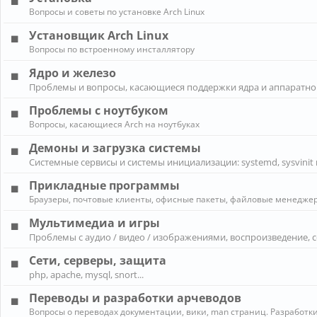
Вопросы и советы по установке Arch Linux
Установщик Arch Linux
Вопросы по встроенному инсталлятору
Ядро и железо
Проблемы и вопросы, касающиеся поддержки ядра и аппаратно
Проблемы с ноутбуком
Вопросы, касающиеся Arch на ноутбуках
Демоны и загрузка системы
Системные сервисы и системы инициализации: systemd, sysvinit 
Прикладные программы
Браузеры, почтовые клиенты, офисные пакеты, файловые менеджеры
Мультимедиа и игры
Проблемы с аудио / видео / изображениями, воспроизведение, 
Сети, серверы, защита
php, apache, mysql, snort...
Переводы и разработки арчеводов
Вопросы о переводах документации, вики, man страниц. Разработки