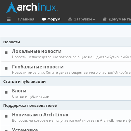
Главная
Форум
Загрузки
Документ
с
ы
Новости
л
Локальные новости
к
Новости непосредственно затрагивающие наш дистрибутив, либо 
и
Глобальные новости
Новости мира unix. Хотите узнать секрет вечного счастья? Откройте
Статьи и публикации
Блоги
Статьи и публикации
Поддержка пользователей
Новичкам в Arch Linux
Вопросы, на которые не получается найти ответ в Arch wiki или на 
Установка