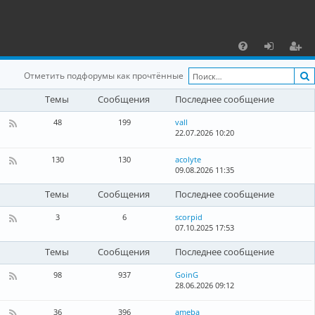
С
F
х
ег
Отметить подфорумы как прочтённые
A
о
и
Темы
Сообщения
Последнее сообщение
Q
д
ст
48
199
vall
р
22.07.2026 10:20
К
а
а
н
130
130
acolyte
а
09.08.2026 11:35
К
ц
л
а
-
н
и
Темы
Сообщения
Последнее сообщение
Л
а
о
л
я
3
6
scorpid
к
-
07.10.2025 17:53
а
К
Г
л
а
л
ь
н
Темы
Сообщения
Последнее сообщение
о
н
а
б
ы
л
98
937
GoinG
а
е
-
28.06.2026 09:12
К
л
н
Б
а
ь
о
л
н
н
36
396
ameba
в
о