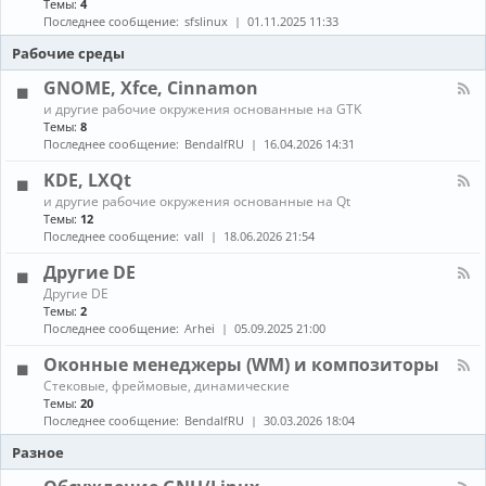
Темы:
4
е
с
о
н
в
т
Последнее сообщение:
sfslinux
01.11.2025 11:33
б
а
о
а
н
л
Рабочие среды
д
н
о
-
о
о
в
С
GNOME, Xfce, Cinnamon
в
в
л
б
к
К
е
и другие рабочие окружения основанные на GTK
о
а
а
н
Темы:
8
р
и
н
и
Последнее сообщение:
BendalfRU
16.04.2026 14:31
к
о
а
я
а
б
л
KDE, LXQt
п
н
-
а
К
о
и другие рабочие окружения основанные на Qt
G
к
а
в
Темы:
12
N
е
н
л
O
Последнее сообщение:
vall
18.06.2026 21:54
т
а
е
M
о
л
н
E
Другие DE
в
-
и
,
К
Другие DE
K
е
X
а
Темы:
2
D
п
f
н
E
Последнее сообщение:
Arhei
05.09.2025 21:00
а
c
а
,
к
e
л
L
Оконные менеджеры (WM) и композиторы
е
,
-
X
т
C
К
Стековые, фреймовые, динамические
Д
Q
о
i
а
Темы:
20
р
t
в
n
н
у
Последнее сообщение:
BendalfRU
30.03.2026 18:04
и
n
а
г
з
a
л
Разное
и
A
m
-
е
U
o
О
D