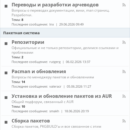
л
г
е
Переводы и разработки арчеводов
ы
-
р
д
С
а
К
Вопросы о переводах документации, вики, man страниц.
и
е
м
а
Разработки.
а
т
м
н
Темы:
8
и
и
ы
а
Последнее сообщение:
lnx
29.06.2026 09:49
и
,
л
г
с
-
Пакетная система
р
е
П
ы
р
е
Репозитории
в
р
К
Официальные и не только репозитории, делимся ссылками и
е
е
а
проблемами
р
в
н
ы
Темы:
2
о
а
,
д
Последнее сообщение:
rutgerg
06.02.2026 13:37
л
з
ы
-
а
и
Pacman и обновления
Р
щ
р
К
Вопросы по менеджеру пакетов и обновлениям
е
и
а
а
п
Темы:
14
т
з
н
о
Последнее сообщение:
valeracr
05.06.2026 11:27
а
р
а
з
а
л
и
Установка и обновление пакетов из AUR
б
-
т
о
К
Общий подфорум, связанный с AUR
P
о
т
а
Темы:
10
a
р
к
н
c
Последнее сообщение:
smakh
18.06.2026 20:19
и
и
а
m
и
а
л
a
Сборка пакетов
р
-
n
К
Сборка пакетов, PKGBUILD'ы и все связанное с этим
ч
У
и
а