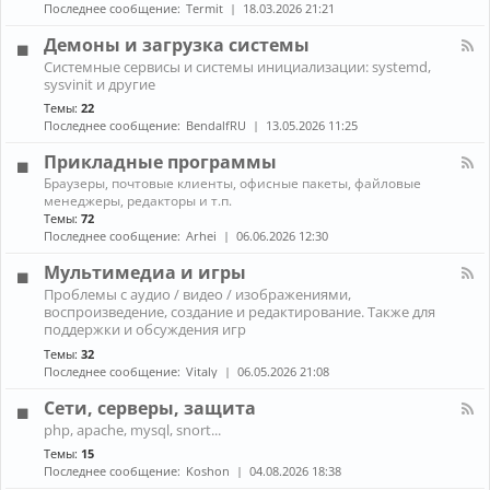
н
к
Последнее сообщение:
Termit
18.03.2026 21:21
и
а
A
ж
л
r
Демоны и загрузка системы
е
-
c
К
л
Системные сервисы и системы инициализации: systemd,
П
h
а
е
sysvinit и другие
р
L
н
з
о
i
Темы:
22
а
о
б
n
Последнее сообщение:
BendalfRU
13.05.2026 11:25
л
л
u
-
е
x
Прикладные программы
Д
м
е
К
ы
Браузеры, почтовые клиенты, офисные пакеты, файловые
м
а
с
менеджеры, редакторы и т.п.
о
н
н
Темы:
72
н
а
о
Последнее сообщение:
Arhei
06.06.2026 12:30
ы
л
у
и
-
т
Мультимедиа и игры
з
П
б
К
а
Проблемы с аудио / видео / изображениями,
р
у
а
г
воспроизведение, создание и редактирование. Также для
и
к
н
р
к
поддержки и обсуждения игр
о
а
у
л
м
Темы:
32
л
з
а
Последнее сообщение:
Vitaly
06.05.2026 21:08
-
к
д
М
а
н
Сети, серверы, защита
у
с
ы
л
и
К
е
php, apache, mysql, snort...
ь
с
а
п
Темы:
15
т
т
н
р
и
Последнее сообщение:
Koshon
04.08.2026 18:38
е
а
о
м
м