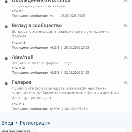
Обсуждение GNU/Linux
R
n
к
E
К
Общая дискуссия о GNU / Linux
о
а
Темы:
1
н
н
Последнее сообщение:
vall
26.03.2023 09:07
н
а
ы
л
Вклад в сообщество
е
-
м
К
Вопросы организации, предложения по улучшению
О
е
а
форума
б
н
н
с
е
Темы:
16
а
у
д
Последнее сообщение:
ALiEN
28.06.2026 20:33
л
ж
ж
-
д
е
/dev/null
В
е
р
к
К
н
Всё, что не по теме форума -- сюда
ы
л
а
и
Темы:
33
(
а
н
е
Последнее сообщение:
ALiEN
02.08.2026 21:55
W
д
а
G
M
в
л
N
Галерея
)
с
-
U
и
К
о
Публикуйте свои скриншоты в ежемесячных темах
/
/
к
а
о
скриншотов. Добавляйте или делитесь обоями и другими
d
L
о
н
б
иллюстрациями здесь
e
i
м
а
щ
v
n
Темы:
3
п
л
е
/
u
Последнее сообщение:
x230w
08.08.2025 23:01
о
-
с
n
x
з
Г
т
u
и
а
в
l
Вход
•
Регистрация
т
л
о
l
о
е
р
р
Имя пользователя: