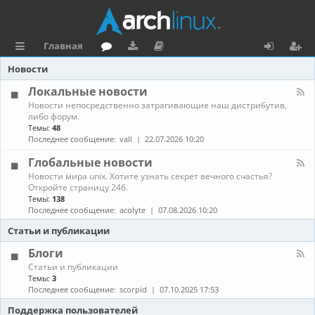
Главная
с
о
аг
о
х
ег
Новости
ы
ру
ру
ку
о
и
Локальные новости
К
Новости непосредственно затрагивающие наш дистрибутив,
л
м
зк
м
д
ст
а
либо форум.
н
Темы:
48
к
и
е
р
а
Последнее сообщение:
vall
22.07.2026 10:20
л
и
н
а
-
Глобальные новости
Л
та
ц
К
Новости мира unix. Хотите узнать секрет вечного счастья?
о
а
Откройте страницу 246.
к
ц
и
н
а
Темы:
138
а
л
Последнее сообщение:
acolyte
07.08.2026 10:20
и
я
л
ь
-
н
Статьи и публикации
я
Г
ы
л
е
Блоги
о
н
К
Статьи и публикации
б
о
а
Темы:
3
а
в
н
Последнее сообщение:
scorpid
07.10.2025 17:53
л
о
а
ь
с
л
Поддержка пользователей
н
т