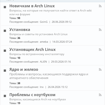
-
ы
и
Б
Новичкам в Arch Linux
е
л
н
К
Вопросы, на которые не получается найти ответ в Arch wiki
о
о
а
или на форуме
г
в
н
Темы:
98
и
о
а
Последнее сообщение:
GoinG
28.06.2026 09:12
с
л
т
-
Установка
и
Н
К
Вопросы и советы по установке Arch Linux
о
а
в
Темы:
36
н
и
Последнее сообщение:
ameba
14.03.2026 07:24
а
ч
л
к
Установщик Arch Linux
-
а
К
Вопросы по встроенному инсталлятору
У
м
а
Темы:
10
с
в
н
т
Последнее сообщение:
ALiEN
29.03.2026 01:16
A
а
а
r
л
н
Ядро и железо
c
-
о
h
К
Проблемы и вопросы, касающиеся поддержки ядра и
У
в
L
а
аппаратного обеспечения
с
к
i
н
т
а
Темы:
38
n
а
а
Последнее сообщение:
lnx
26.04.2026 15:12
u
л
н
x
-
о
Проблемы с ноутбуком
Я
в
д
К
щ
Вопросы, касающиеся Arch на ноутбуках
р
а
и
Темы:
19
о