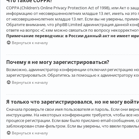
Что такое COPPA?
COPPA (Children’s Online Privacy Protection Act of 1998), или Акт 
информацию от несовершеннолетних младше 13 лет, иметь на это 
от несовершеннолетних младше 13 лет. Если вы не уверены, приме
Обратите внимание, что phpBB Limited администрация данной кон
ответе на вопрос «С кем можно связаться по вопросу некорректно
Примечание переводчика: в России данный акт не имеет юр
Вернуться к началу
Почему я не могу зарегистрироваться?
Возможно, администратор конференции отключил регистрацию новы
зарегистрироваться. Обратитесь за помощью к администратору к
Вернуться к началу
Я только что зарегистрировался, но не могу войт
Сначала проверьте свои имя пользователя и пароль. Если они верн
инструкциям. На некоторых конференциях требуется, чтобы все н
процессе регистрации. Если вам было прислано email-сообщение, с
заблокирован спам-фильтром. Если вы уверены, что ввели правильн
Вернуться к началу