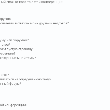
ый email от кого-то с этой конференции!
другов?
ователей в списках моих друзей и недругов?
руму или форумам?
ьтатов?
учил пустую страницу!
нференции?
 созданные мной темы?
писок?
дписаться на определённую тему?
лённый форум?
той конференции?