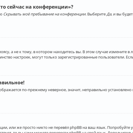
Кто сейчас на конференции»?
ию
Скрывать моё пребывание на конференции
. Выберите
Да
, и вы буд
су, а не к тому, в котором находитесь вы. В этом случае измените в 
льшинство настроек, могут только зарегистрированные пользователи. Ес
равильное!
отображается по-прежнему неверное, значит, неправильно установлено
ии, или же просто никто не перевёл phpBB на ваш язык. Попробуйте 
ествует, то вы сами можете перевести phpBB на свой язык. Дополнит