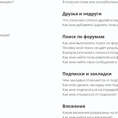
ренции»?
Я получил спам или оскорбительн
Друзья и недруги
Что означают списки друзей и не
Как мне добавлять/удалять польз
енцию!
Поиск по форумам
Как мне выполнить поиск по фо
Почему мой поиск не даёт резул
В результате моего поиска я пол
Как мне найти пользователя ко
Как мне найти свои сообщения и
Подписки и закладки
Чем закладки отличаются от под
Как мне сделать закладку или по
Как мне подписаться на опреде
Как мне отказаться от подписки?
Вложения
Какие вложения разрешены на э
Как мне найти мои вложения?