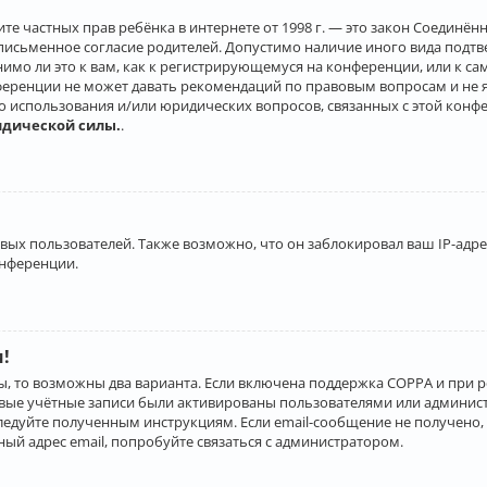
о защите частных прав ребёнка в интернете от 1998 г. — это закон Соеди
письменное согласие родителей. Допустимо наличие иного вида подт
нимо ли это к вам, как к регистрирующемуся на конференции, или к с
ференции не может давать рекомендаций по правовым вопросам и не 
го использования и/или юридических вопросов, связанных с этой конф
идической силы.
.
х пользователей. Также возможно, что он заблокировал ваш IP-адрес
онференции.
и!
ы, то возможны два варианта. Если включена поддержка COPPA и при р
овые учётные записи были активированы пользователями или админист
ледуйте полученным инструкциям. Если email-сообщение не получено, 
ый адрес email, попробуйте связаться с администратором.