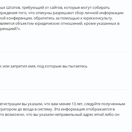
нённых Штатов, требующий от сайтов, которые могут собирать
верждения того, что опекуны разрешают сбор личной информации
амой конференции, обратитесь за помощью к юрисконсульту.
является объектом юридических отношений, кроме указанных в
еренцией?».
 или запретил имя, под которым вы пытаетесь
егистрации вы указали, что вам менее 13 лет, следуйте полученным
ратором до входа в систему. Эта информация отображается в
то возможно, что вы указали неправильный адрес email либо он