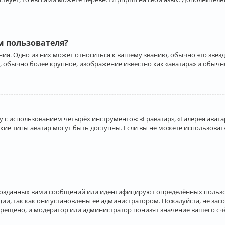
 пользователя?
ия. Одно из них может относиться к вашему званию, обычно это звёзд
, обычно более крупное, изображение известно как «аватара» и обычн
 с использованием четырёх инструментов: «Граватар», «Галерея аватар
акие типы аватар могут быть доступны. Если вы не можете использова
созданных вами сообщений или идентифицируют определённых пользо
и, так как они установлены её администратором. Пожалуйста, не за
прещено, и модератор или администратор понизят значение вашего с