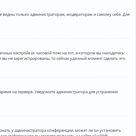
ете видны только администраторам, модераторам и самому себе. Для
личных настройках часовой пояс на тот, в котором вы находитесь:
ли вы не зарегистрированы, то сейчас удачный момент сделать это.
 время на сервере. Уведомите администратора для устранения
узнать у администратора конференции, может ли он установить
ельную информацию вы можете получить на сайте
phpBB
®.