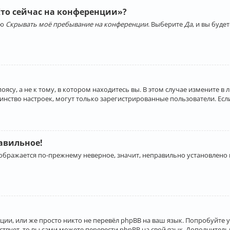
Кто сейчас на конференции»?
ию
Скрывать моё пребывание на конференции
. Выберите
Да
, и вы буд
су, а не к тому, в котором находитесь вы. В этом случае измените в 
льшинство настроек, могут только зарегистрированные пользователи. Ес
равильное!
отображается по-прежнему неверное, значит, неправильно установлено
ии, или же просто никто не перевёл phpBB на ваш язык. Попробуйте 
ествует, то вы сами можете перевести phpBB на свой язык. Дополнит