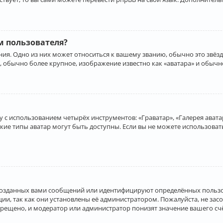
 пользователя?
ия. Одно из них может относиться к вашему званию, обычно это звёзд
, обычно более крупное, изображение известно как «аватара» и обычн
 с использованием четырёх инструментов: «Граватар», «Галерея аватар
акие типы аватар могут быть доступны. Если вы не можете использова
созданных вами сообщений или идентифицируют определённых пользо
и, так как они установлены её администратором. Пожалуйста, не за
прещено, и модератор или администратор понизят значение вашего с