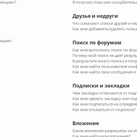
ренции»?
Я получил спам или оскорбительн
Друзья и недруги
Что означают списки друзей и не
Как мне добавлять/удалять польз
енцию!
Поиск по форумам
Как мне выполнить поиск по фо
Почему мой поиск не даёт резул
В результате моего поиска я пол
Как мне найти пользователя ко
Как мне найти свои сообщения и
Подписки и закладки
Чем закладки отличаются от под
Как мне сделать закладку или по
Как мне подписаться на опреде
Как мне отказаться от подписки?
Вложения
Какие вложения разрешены на э
Как мне найти мои вложения?