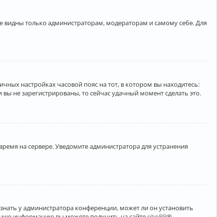
ете видны только администраторам, модераторам и самому себе. Для
личных настройках часовой пояс на тот, в котором вы находитесь:
ли вы не зарегистрированы, то сейчас удачный момент сделать это.
 время на сервере. Уведомите администратора для устранения
узнать у администратора конференции, может ли он установить
ельную информацию вы можете получить на сайте
phpBB
®.