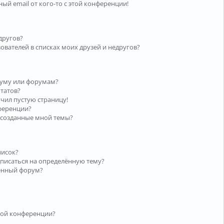
ый email от кого-то с этой конференции!
другов?
ователей в списках моих друзей и недругов?
руму или форумам?
ьтатов?
учил пустую страницу!
нференции?
 созданные мной темы?
писок?
дписаться на определённую тему?
лённый форум?
той конференции?