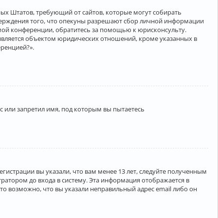
нённых Штатов, требующий от сайтов, которые могут собирать
верждения того, что опекуны разрешают сбор личной информации
амой конференции, обратитесь за помощью к юрисконсульту.
является объектом юридических отношений, кроме указанных в
еренцией?».
 или запретил имя, под которым вы пытаетесь
егистрации вы указали, что вам менее 13 лет, следуйте полученным
ратором до входа в систему. Эта информация отображается в
то возможно, что вы указали неправильный адрес email либо он