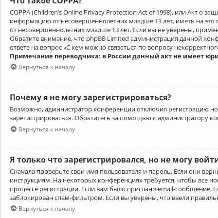
Что такое COPPA?
COPPA (Children’s Online Privacy Protection Act of 1998), или Акт 
информацию от несовершеннолетних младше 13 лет, иметь на это 
от несовершеннолетних младше 13 лет. Если вы не уверены, приме
Обратите внимание, что phpBB Limited администрация данной кон
ответе на вопрос «С кем можно связаться по вопросу некорректно
Примечание переводчика: в России данный акт не имеет юр
Вернуться к началу
Почему я не могу зарегистрироваться?
Возможно, администратор конференции отключил регистрацию новы
зарегистрироваться. Обратитесь за помощью к администратору к
Вернуться к началу
Я только что зарегистрировался, но не могу войт
Сначала проверьте свои имя пользователя и пароль. Если они верн
инструкциям. На некоторых конференциях требуется, чтобы все н
процессе регистрации. Если вам было прислано email-сообщение, с
заблокирован спам-фильтром. Если вы уверены, что ввели правильн
Вернуться к началу