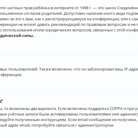
о защите частных прав ребёнка в интернете от 1998 г. — это закон Соеди
письменное согласие родителей. Допустимо наличие иного вида подт
нимо ли это к вам, как к регистрирующемуся на конференции, или к с
ференции не может давать рекомендаций по правовым вопросам и не 
го использования и/или юридических вопросов, связанных с этой конф
идической силы.
.
х пользователей. Также возможно, что он заблокировал ваш IP-адрес
онференции.
и!
ы, то возможны два варианта. Если включена поддержка COPPA и при р
овые учётные записи были активированы пользователями или админист
ледуйте полученным инструкциям. Если email-сообщение не получено, 
ый адрес email, попробуйте связаться с администратором.