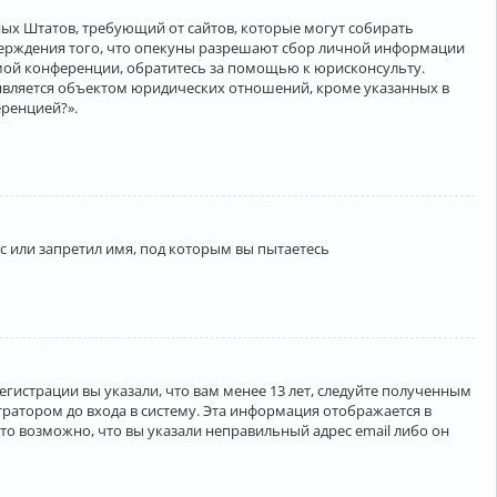
нённых Штатов, требующий от сайтов, которые могут собирать
верждения того, что опекуны разрешают сбор личной информации
амой конференции, обратитесь за помощью к юрисконсульту.
является объектом юридических отношений, кроме указанных в
еренцией?».
 или запретил имя, под которым вы пытаетесь
егистрации вы указали, что вам менее 13 лет, следуйте полученным
ратором до входа в систему. Эта информация отображается в
то возможно, что вы указали неправильный адрес email либо он