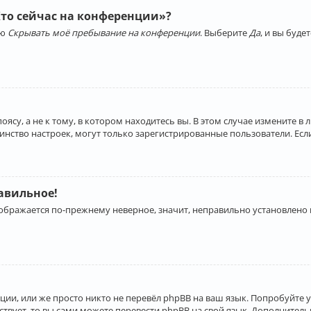
Кто сейчас на конференции»?
ию
Скрывать моё пребывание на конференции
. Выберите
Да
, и вы буд
су, а не к тому, в котором находитесь вы. В этом случае измените в 
льшинство настроек, могут только зарегистрированные пользователи. Ес
равильное!
отображается по-прежнему неверное, значит, неправильно установлено
ии, или же просто никто не перевёл phpBB на ваш язык. Попробуйте 
ествует, то вы сами можете перевести phpBB на свой язык. Дополнит