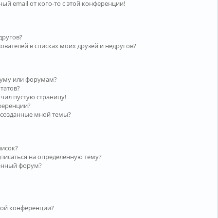
ый email от кого-то с этой конференции!
другов?
ователей в списках моих друзей и недругов?
руму или форумам?
ьтатов?
учил пустую страницу!
нференции?
 созданные мной темы?
писок?
дписаться на определённую тему?
лённый форум?
той конференции?