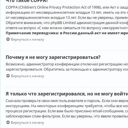
Что такое COPPA?
COPPA (Children’s Online Privacy Protection Act of 1998), или Акт 
информацию от несовершеннолетних младше 13 лет, иметь на это 
от несовершеннолетних младше 13 лет. Если вы не уверены, приме
Обратите внимание, что phpBB Limited администрация данной кон
ответе на вопрос «С кем можно связаться по вопросу некорректно
Примечание переводчика: в России данный акт не имеет юр
Вернуться к началу
Почему я не могу зарегистрироваться?
Возможно, администратор конференции отключил регистрацию новы
зарегистрироваться. Обратитесь за помощью к администратору к
Вернуться к началу
Я только что зарегистрировался, но не могу войт
Сначала проверьте свои имя пользователя и пароль. Если они верн
инструкциям. На некоторых конференциях требуется, чтобы все н
процессе регистрации. Если вам было прислано email-сообщение, с
заблокирован спам-фильтром. Если вы уверены, что ввели правильн
Вернуться к началу