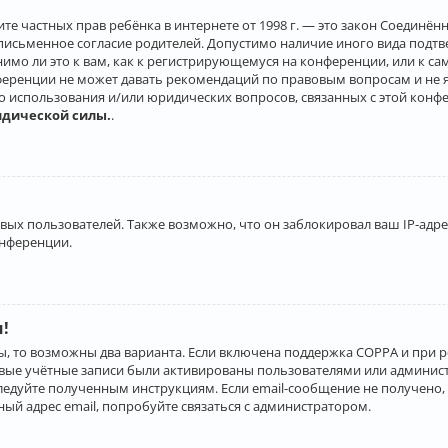
о защите частных прав ребёнка в интернете от 1998 г. — это закон Соеди
письменное согласие родителей. Допустимо наличие иного вида подт
нимо ли это к вам, как к регистрирующемуся на конференции, или к с
ференции не может давать рекомендаций по правовым вопросам и не 
го использования и/или юридических вопросов, связанных с этой конф
идической силы.
.
х пользователей. Также возможно, что он заблокировал ваш IP-адрес
онференции.
и!
ы, то возможны два варианта. Если включена поддержка COPPA и при р
овые учётные записи были активированы пользователями или админист
ледуйте полученным инструкциям. Если email-сообщение не получено, 
ый адрес email, попробуйте связаться с администратором.