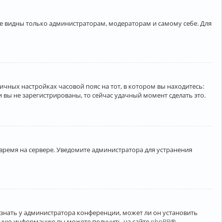
ете видны только администраторам, модераторам и самому себе. Для
личных настройках часовой пояс на тот, в котором вы находитесь:
ли вы не зарегистрированы, то сейчас удачный момент сделать это.
 время на сервере. Уведомите администратора для устранения
узнать у администратора конференции, может ли он установить
ельную информацию вы можете получить на сайте
phpBB
®.