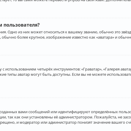
 пользователя?
ия. Одно из них может относиться к вашему званию, обычно это звёзд
, обычно более крупное, изображение известно как «аватара» и обычн
 с использованием четырёх инструментов: «Граватар», «Галерея аватар
акие типы аватар могут быть доступны. Если вы не можете использова
созданных вами сообщений или идентифицируют определённых пользо
и, так как они установлены её администратором. Пожалуйста, не за
прещено, и модератор или администратор понизят значение вашего с