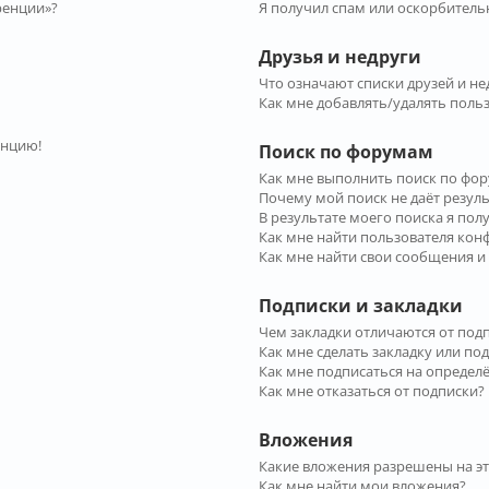
ренции»?
Я получил спам или оскорбительн
Друзья и недруги
Что означают списки друзей и не
Как мне добавлять/удалять польз
енцию!
Поиск по форумам
Как мне выполнить поиск по фо
Почему мой поиск не даёт резул
В результате моего поиска я пол
Как мне найти пользователя ко
Как мне найти свои сообщения и
Подписки и закладки
Чем закладки отличаются от под
Как мне сделать закладку или по
Как мне подписаться на опреде
Как мне отказаться от подписки?
Вложения
Какие вложения разрешены на э
Как мне найти мои вложения?