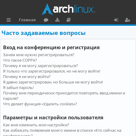
Главная
с
о
аг
о
х
ег
Часто задаваемые вопросы
ы
ру
ру
ку
о
и
Вход на конференцию и регистрация
л
м
зк
м
д
ст
Зачем мне нужно регистрироваться?
к
и
е
р
Что такое COPPA?
и
н
а
Почему я не могу зарегистрироваться?
Я только что зарегистрировался, но не могу войти!
та
ц
Почему я не могу войти?
Я давно зарегистрирован, но больше не могу войти!
ц
и
Я забыл пароль!
и
я
Почему мне периодически приходится повторять ввод имени и
пароля?
я
Что делает функция «Удалить cookies»?
Параметры и настройки пользователя
Как мне изменить мои настройки?
Как избежать появления моего имени в списке «Кто сейчас на
конференции»?