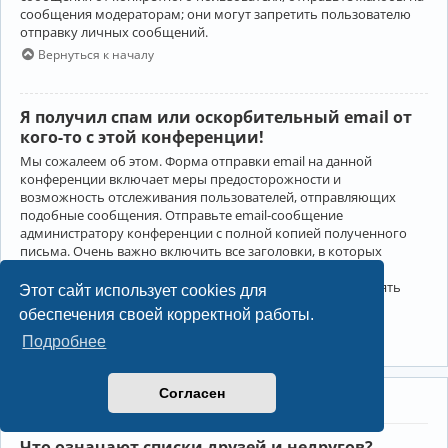
сообщения модераторам; они могут запретить пользователю
отправку личных сообщений.
Вернуться к началу
Я получил спам или оскорбительный email от
кого-то с этой конференции!
Мы сожалеем об этом. Форма отправки email на данной
конференции включает меры предосторожности и
возможность отслеживания пользователей, отправляющих
подобные сообщения. Отправьте email-сообщение
администратору конференции с полной копией полученного
письма. Очень важно включить все заголовки, в которых
содержится детальная информация об отправителе.
Администратор конференции сможет в этом случае принять
Этот сайт использует cookies для
меры.
обеспечения своей корректной работы.
Вернуться к началу
Подробнее
Согласен
Друзья и недруги
Что означают списки друзей и недругов?