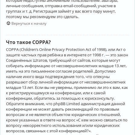
которые недоступны анонимным пользователям: аватары,
личные сообщения, отправка email-сообщений, участие в
группах и т. д. Регистрация займёт у вас всего пару минут,
поэтому мы рекомендуем это сделать.
Вернуться к началу
Что такое COPPA?
COPPA (Children’s Online Privacy Protection Act of 1998), или Акт о
защите частных прав ребёнка в интернете от 1998 г. — это закон
Соединённых Штатов, требующий от сайтов, которые могут
собирать информацию от несовершеннолетних младше 13 лет,
иметь на это письменное согласие родителей. Допустимо
наличие иного вида подтверждения того, что опекуны
разрешают сбор личной информации от несовершеннолетних
младше 13 лет. Если вы не уверены, применимо ли это к вам, как
к регистрирующемуся на конференции, или к самой
конференции, обратитесь за помощью к юрисконсульту.
Обратите внимание, что phpBB Limited администрация данной
конференции не может давать рекомендаций по правовым
вопросам и не является объектом юридических отношений,
кроме указанных в ответе на вопрос «С кем можно связаться по
вопросу некорректного использования и/или юридических
вопросов, связанных с этой конференцией?».