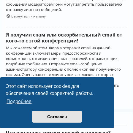
сообщения модераторам; они могут запретить пользователю
отправку личных сообщений.
Вернуться к началу
Я получил спам или оскорбительный email от
кого-то с этой конференции!
Мы сожалеем об этом. Форма отправки email на данной
конференции включает меры предосторожности и
возможность отслеживания пользователей, отправляющих
подобные сообщения. Отправьте email-сообщение
администратору конференции с полной копией полученного
письма. Очень важно включить все заголовки, в которых
содержится детальная информация об отправителе.
Администратор конференции сможет в этом случае принять
Этот сайт использует cookies для
меры.
обеспечения своей корректной работы.
Вернуться к началу
Подробнее
Согласен
Друзья и недруги
Что означают списки друзей и недругов?