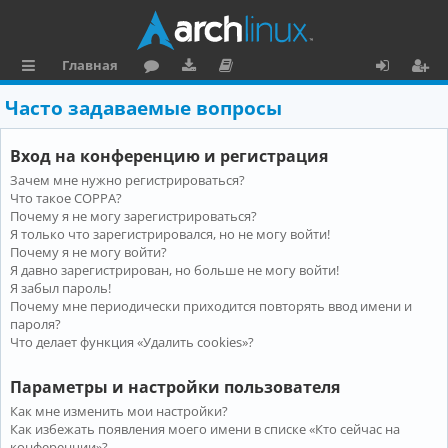
Главная
с
о
аг
о
х
ег
Часто задаваемые вопросы
ы
ру
ру
ку
о
и
Вход на конференцию и регистрация
л
м
зк
м
д
ст
Зачем мне нужно регистрироваться?
к
и
е
р
Что такое COPPA?
и
н
а
Почему я не могу зарегистрироваться?
Я только что зарегистрировался, но не могу войти!
та
ц
Почему я не могу войти?
Я давно зарегистрирован, но больше не могу войти!
ц
и
Я забыл пароль!
и
я
Почему мне периодически приходится повторять ввод имени и
пароля?
я
Что делает функция «Удалить cookies»?
Параметры и настройки пользователя
Как мне изменить мои настройки?
Как избежать появления моего имени в списке «Кто сейчас на
конференции»?