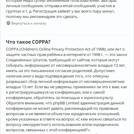
которые недоступны анонимным пользователям: аватары,
личные сообщения, отправка email-сообщений, участие в
группах и т. д. Регистрация займёт у вас всего пару минут,
поэтому мы рекомендуем это сделать.
Вернуться к началу
Что такое COPPA?
COPPA (Children’s Online Privacy Protection Act of 1998), или Акт о
защите частных прав ребёнка в интернете от 1998 г. — это закон
Соединённых Штатов, требующий от сайтов, которые могут
собирать информацию от несовершеннолетних младше 13 лет,
иметь на это письменное согласие родителей. Допустимо
наличие иного вида подтверждения того, что опекуны
разрешают сбор личной информации от несовершеннолетних
младше 13 лет. Если вы не уверены, применимо ли это к вам, как
к регистрирующемуся на конференции, или к самой
конференции, обратитесь за помощью к юрисконсульту.
Обратите внимание, что phpBB Limited администрация данной
конференции не может давать рекомендаций по правовым
вопросам и не является объектом юридических отношений,
кроме указанных в ответе на вопрос «С кем можно связаться по
вопросу некорректного использования и/или юридических
вопросов, связанных с этой конференцией?».