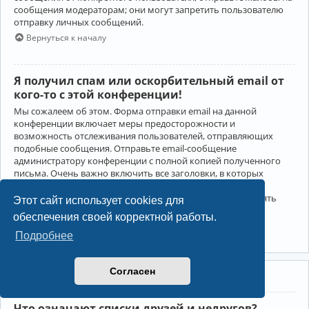
сообщения модераторам; они могут запретить пользователю
отправку личных сообщений.
Вернуться к началу
Я получил спам или оскорбительный email от
кого-то с этой конференции!
Мы сожалеем об этом. Форма отправки email на данной
конференции включает меры предосторожности и
возможность отслеживания пользователей, отправляющих
подобные сообщения. Отправьте email-сообщение
администратору конференции с полной копией полученного
письма. Очень важно включить все заголовки, в которых
содержится детальная информация об отправителе.
Администратор конференции сможет в этом случае принять
Этот сайт использует cookies для
меры.
обеспечения своей корректной работы.
Вернуться к началу
Подробнее
Согласен
Друзья и недруги
Что означают списки друзей и недругов?