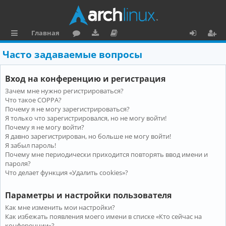
Главная
с
о
аг
о
х
ег
Часто задаваемые вопросы
ы
ру
ру
ку
о
и
Вход на конференцию и регистрация
л
м
зк
м
д
ст
Зачем мне нужно регистрироваться?
к
и
е
р
Что такое COPPA?
и
н
а
Почему я не могу зарегистрироваться?
Я только что зарегистрировался, но не могу войти!
та
ц
Почему я не могу войти?
Я давно зарегистрирован, но больше не могу войти!
ц
и
Я забыл пароль!
и
я
Почему мне периодически приходится повторять ввод имени и
пароля?
я
Что делает функция «Удалить cookies»?
Параметры и настройки пользователя
Как мне изменить мои настройки?
Как избежать появления моего имени в списке «Кто сейчас на
конференции»?