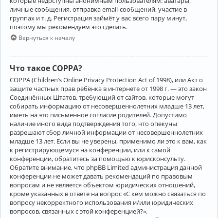
которые недоступны анонимным пользователям: аватары,
личные сообщения, отправка email-сообщений, участие в
группах и т. д. Регистрация займёт у вас всего пару минут,
поэтому мы рекомендуем это сделать.
Вернуться к началу
Что такое COPPA?
COPPA (Children’s Online Privacy Protection Act of 1998), или Акт о
защите частных прав ребёнка в интернете от 1998 г. — это закон
Соединённых Штатов, требующий от сайтов, которые могут
собирать информацию от несовершеннолетних младше 13 лет,
иметь на это письменное согласие родителей. Допустимо
наличие иного вида подтверждения того, что опекуны
разрешают сбор личной информации от несовершеннолетних
младше 13 лет. Если вы не уверены, применимо ли это к вам, как
к регистрирующемуся на конференции, или к самой
конференции, обратитесь за помощью к юрисконсульту.
Обратите внимание, что phpBB Limited администрация данной
конференции не может давать рекомендаций по правовым
вопросам и не является объектом юридических отношений,
кроме указанных в ответе на вопрос «С кем можно связаться по
вопросу некорректного использования и/или юридических
вопросов, связанных с этой конференцией?».