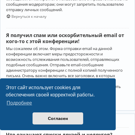
сообщения модераторам; они могут запретить пользователю
отправку личных сообщений.
Вернуться к началу
Я получил спам или оскорбительный email от
кого-то с этой конференции!
Мы сожалеем об этом. Форма отправки email на данной
конференции включает меры предосторожности и
возможность отслеживания пользователей, отправляющих
подобные сообщения. Отправьте email-сообщение
администратору конференции с полной копией полученного
письма. Очень важно включить все заголовки, в которых
содержится детальная информация об отправителе.
Администратор конференции сможет в этом случае принять
Этот сайт использует cookies для
меры.
обеспечения своей корректной работы.
Вернуться к началу
Подробнее
Согласен
Друзья и недруги
Что означают списки друзей и недругов?