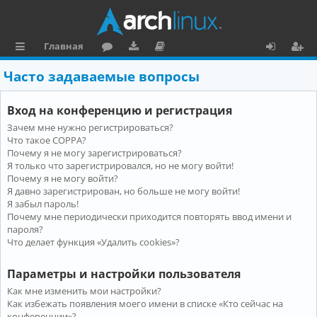
Главная
с
о
аг
о
х
ег
Часто задаваемые вопросы
ы
ру
ру
ку
о
и
Вход на конференцию и регистрация
л
м
зк
м
д
ст
Зачем мне нужно регистрироваться?
к
и
е
р
Что такое COPPA?
и
н
а
Почему я не могу зарегистрироваться?
Я только что зарегистрировался, но не могу войти!
та
ц
Почему я не могу войти?
Я давно зарегистрирован, но больше не могу войти!
ц
и
Я забыл пароль!
и
я
Почему мне периодически приходится повторять ввод имени и
пароля?
я
Что делает функция «Удалить cookies»?
Параметры и настройки пользователя
Как мне изменить мои настройки?
Как избежать появления моего имени в списке «Кто сейчас на
конференции»?