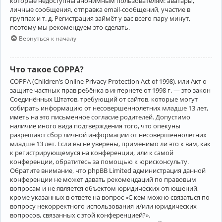
которые недоступны анонимным пользователям: аватары,
личные сообщения, отправка email-сообщений, участие в
группах и т. д. Регистрация займёт у вас всего пару минут,
поэтому мы рекомендуем это сделать.
Вернуться к началу
Что такое COPPA?
COPPA (Children’s Online Privacy Protection Act of 1998), или Акт о
защите частных прав ребёнка в интернете от 1998 г. — это закон
Соединённых Штатов, требующий от сайтов, которые могут
собирать информацию от несовершеннолетних младше 13 лет,
иметь на это письменное согласие родителей. Допустимо
наличие иного вида подтверждения того, что опекуны
разрешают сбор личной информации от несовершеннолетних
младше 13 лет. Если вы не уверены, применимо ли это к вам, как
к регистрирующемуся на конференции, или к самой
конференции, обратитесь за помощью к юрисконсульту.
Обратите внимание, что phpBB Limited администрация данной
конференции не может давать рекомендаций по правовым
вопросам и не является объектом юридических отношений,
кроме указанных в ответе на вопрос «С кем можно связаться по
вопросу некорректного использования и/или юридических
вопросов, связанных с этой конференцией?».