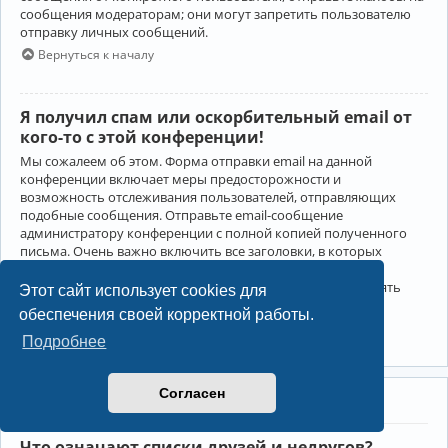
сообщения модераторам; они могут запретить пользователю
отправку личных сообщений.
Вернуться к началу
Я получил спам или оскорбительный email от
кого-то с этой конференции!
Мы сожалеем об этом. Форма отправки email на данной
конференции включает меры предосторожности и
возможность отслеживания пользователей, отправляющих
подобные сообщения. Отправьте email-сообщение
администратору конференции с полной копией полученного
письма. Очень важно включить все заголовки, в которых
содержится детальная информация об отправителе.
Администратор конференции сможет в этом случае принять
Этот сайт использует cookies для
меры.
обеспечения своей корректной работы.
Вернуться к началу
Подробнее
Согласен
Друзья и недруги
Что означают списки друзей и недругов?