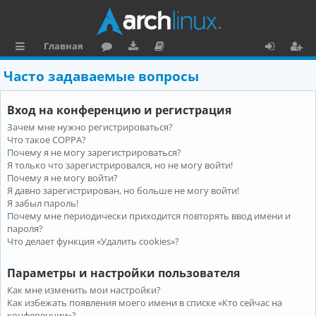
Главная
с
о
аг
о
х
ег
Часто задаваемые вопросы
ы
ру
ру
ку
о
и
Вход на конференцию и регистрация
л
м
зк
м
д
ст
Зачем мне нужно регистрироваться?
к
и
е
р
Что такое COPPA?
и
н
а
Почему я не могу зарегистрироваться?
Я только что зарегистрировался, но не могу войти!
та
ц
Почему я не могу войти?
Я давно зарегистрирован, но больше не могу войти!
ц
и
Я забыл пароль!
и
я
Почему мне периодически приходится повторять ввод имени и
пароля?
я
Что делает функция «Удалить cookies»?
Параметры и настройки пользователя
Как мне изменить мои настройки?
Как избежать появления моего имени в списке «Кто сейчас на
конференции»?