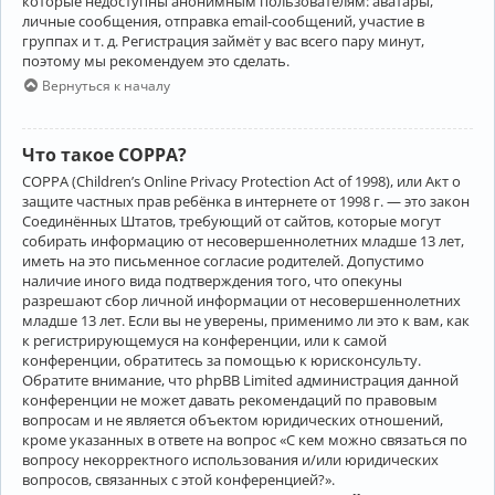
которые недоступны анонимным пользователям: аватары,
личные сообщения, отправка email-сообщений, участие в
группах и т. д. Регистрация займёт у вас всего пару минут,
поэтому мы рекомендуем это сделать.
Вернуться к началу
Что такое COPPA?
COPPA (Children’s Online Privacy Protection Act of 1998), или Акт о
защите частных прав ребёнка в интернете от 1998 г. — это закон
Соединённых Штатов, требующий от сайтов, которые могут
собирать информацию от несовершеннолетних младше 13 лет,
иметь на это письменное согласие родителей. Допустимо
наличие иного вида подтверждения того, что опекуны
разрешают сбор личной информации от несовершеннолетних
младше 13 лет. Если вы не уверены, применимо ли это к вам, как
к регистрирующемуся на конференции, или к самой
конференции, обратитесь за помощью к юрисконсульту.
Обратите внимание, что phpBB Limited администрация данной
конференции не может давать рекомендаций по правовым
вопросам и не является объектом юридических отношений,
кроме указанных в ответе на вопрос «С кем можно связаться по
вопросу некорректного использования и/или юридических
вопросов, связанных с этой конференцией?».