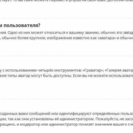
 пользователя?
ия. Одно из них может относиться к вашему званию, обычно это звёзд
, обычно более крупное, изображение известно как «аватара» и обычн
 с использованием четырёх инструментов: «Граватар», «Галерея аватар
акие типы аватар могут быть доступны. Если вы не можете использова
созданных вами сообщений или идентифицируют определённых пользо
и, так как они установлены её администратором. Пожалуйста, не за
прещено, и модератор или администратор понизят значение вашего с