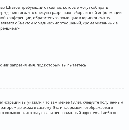
нённых Штатов, требующий от сайтов, которые могут собирать
верждения того, что опекуны разрешают сбор личной информации
амой конференции, обратитесь за помощью к юрисконсульту.
является объектом юридических отношений, кроме указанных в
еренцией?».
 или запретил имя, под которым вы пытаетесь
егистрации вы указали, что вам менее 13 лет, следуйте полученным
ратором до входа в систему. Эта информация отображается в
то возможно, что вы указали неправильный адрес email либо он