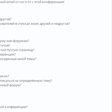
ый email от кого-то с этой конференции!
другов?
ователей в списках моих друзей и недругов?
руму или форумам?
ьтатов?
учил пустую страницу!
нференции?
 созданные мной темы?
писок?
дписаться на определённую тему?
лённый форум?
той конференции?