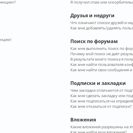
ренции»?
Я получил спам или оскорбительн
Друзья и недруги
Что означают списки друзей и не
Как мне добавлять/удалять польз
енцию!
Поиск по форумам
Как мне выполнить поиск по фо
Почему мой поиск не даёт резул
В результате моего поиска я пол
Как мне найти пользователя ко
Как мне найти свои сообщения и
Подписки и закладки
Чем закладки отличаются от под
Как мне сделать закладку или по
Как мне подписаться на опреде
Как мне отказаться от подписки?
Вложения
Какие вложения разрешены на э
Как мне найти мои вложения?