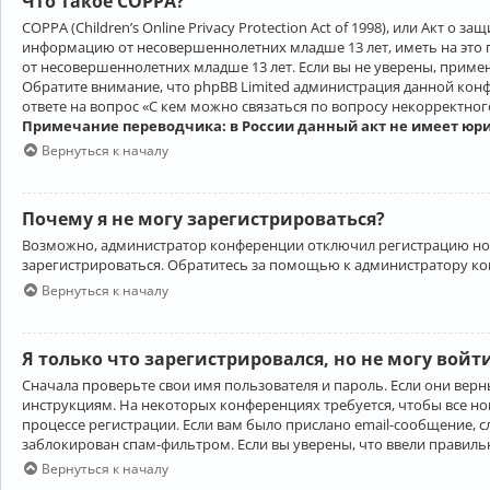
Что такое COPPA?
COPPA (Children’s Online Privacy Protection Act of 1998), или Акт 
информацию от несовершеннолетних младше 13 лет, иметь на это 
от несовершеннолетних младше 13 лет. Если вы не уверены, приме
Обратите внимание, что phpBB Limited администрация данной кон
ответе на вопрос «С кем можно связаться по вопросу некорректно
Примечание переводчика: в России данный акт не имеет юр
Вернуться к началу
Почему я не могу зарегистрироваться?
Возможно, администратор конференции отключил регистрацию новы
зарегистрироваться. Обратитесь за помощью к администратору к
Вернуться к началу
Я только что зарегистрировался, но не могу войт
Сначала проверьте свои имя пользователя и пароль. Если они верн
инструкциям. На некоторых конференциях требуется, чтобы все н
процессе регистрации. Если вам было прислано email-сообщение, с
заблокирован спам-фильтром. Если вы уверены, что ввели правильн
Вернуться к началу