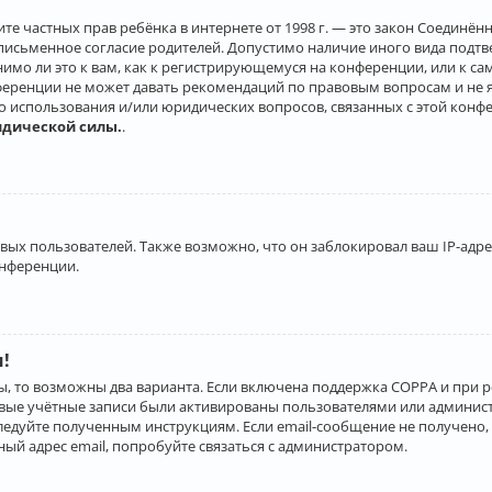
о защите частных прав ребёнка в интернете от 1998 г. — это закон Соеди
письменное согласие родителей. Допустимо наличие иного вида подт
нимо ли это к вам, как к регистрирующемуся на конференции, или к с
ференции не может давать рекомендаций по правовым вопросам и не 
го использования и/или юридических вопросов, связанных с этой конф
идической силы.
.
х пользователей. Также возможно, что он заблокировал ваш IP-адрес
онференции.
и!
ы, то возможны два варианта. Если включена поддержка COPPA и при р
овые учётные записи были активированы пользователями или админист
ледуйте полученным инструкциям. Если email-сообщение не получено, 
ый адрес email, попробуйте связаться с администратором.