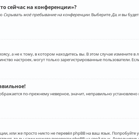
Кто сейчас на конференции»?
ию
Скрывать моё пребывание на конференции
. Выберите
Да
, и вы буд
су, а не к тому, в котором находитесь вы. В этом случае измените в 
льшинство настроек, могут только зарегистрированные пользователи. Ес
равильное!
отображается по-прежнему неверное, значит, неправильно установлено
ии, или же просто никто не перевёл phpBB на ваш язык. Попробуйте 
ествует, то вы сами можете перевести phpBB на свой язык. Дополнит