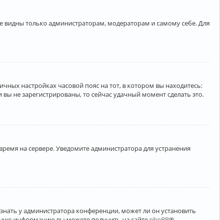
ете видны только администраторам, модераторам и самому себе. Для
личных настройках часовой пояс на тот, в котором вы находитесь:
ли вы не зарегистрированы, то сейчас удачный момент сделать это.
 время на сервере. Уведомите администратора для устранения
узнать у администратора конференции, может ли он установить
ельную информацию вы можете получить на сайте
phpBB
®.